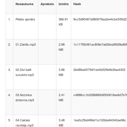
Nosaukums
Apraksts
Izmērs
Hash
1.
Plates apvāks
366.91
9cc5d90487a980679aa2e44cbe535d2
KB
2.
01.Zakitis.mp3
2.98
1c117f92481ac808e7a626ea9929bd69
MB
3.
02.Divi balti
3.96
2b48fba00794f1ee0b529d4b3fae4302
sunukini.mp3
MB
4.
03.Nezinisa
2.41
c4888cc1b3286880b9500618ae6d7b7
dziesma.mp3
MB
5.
04.Caklais
3.48
1ea0c2fbd496ef1a102bbe64340ae96c
ravetajs.mp3
MB