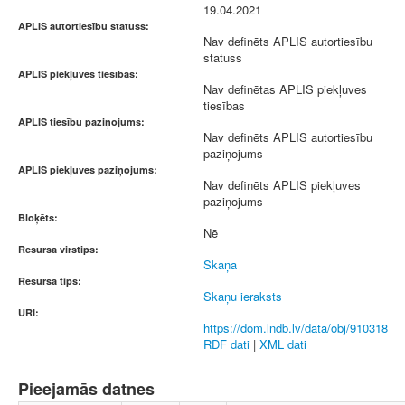
19.04.2021
APLIS autortiesību statuss:
Nav definēts APLIS autortiesību
statuss
APLIS piekļuves tiesības:
Nav definētas APLIS piekļuves
tiesības
APLIS tiesību paziņojums:
Nav definēts APLIS autortiesību
paziņojums
APLIS piekļuves paziņojums:
Nav definēts APLIS piekļuves
paziņojums
Bloķēts:
Nē
Resursa virstips:
Skaņa
Resursa tips:
Skaņu ieraksts
URI:
https://dom.lndb.lv/data/obj/910318
RDF dati
|
XML dati
Pieejamās datnes