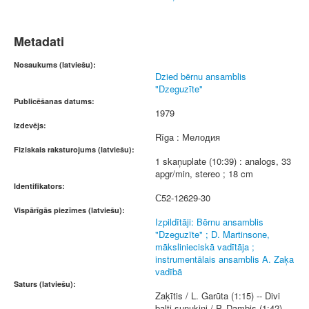
Metadati
Nosaukums (latviešu):
Dzied bērnu ansamblis
"Dzeguzīte"
Publicēšanas datums:
1979
Izdevējs:
Rīga : Мелодия
Fiziskais raksturojums (latviešu):
1 skaņuplate (10:39) : analogs, 33
apgr/min, stereo ; 18 cm
Identifikators:
С52-12629-30
Vispārīgās piezīmes (latviešu):
Izpildītāji: Bērnu ansamblis
"Dzeguzīte" ; D. Martinsone,
mākslinieciskā vadītāja ;
instrumentālais ansamblis A. Zaķa
vadībā
Saturs (latviešu):
Zaķītis / L. Garūta (1:15) -- Divi
balti suņukiņi / P. Dambis (1:42) --