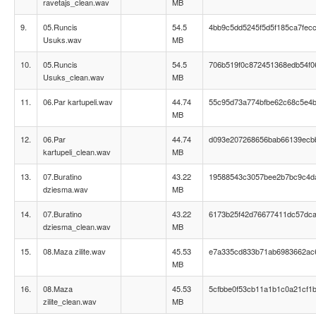
ravetajs_clean.wav
MB
9.
05.Runcis
54.5
4bb9c5dd5245f5d5f185ca7fecc
Usuks.wav
MB
10.
05.Runcis
54.5
706b519f0c872451368edb54f0
Usuks_clean.wav
MB
11.
06.Par kartupeli.wav
44.74
55c95d73a774bfbe62c68c5e4b
MB
12.
06.Par
44.74
d093e207268656bab66139ecb
kartupeli_clean.wav
MB
13.
07.Buratino
43.22
19588543c3057bee2b7bc9c4d
dziesma.wav
MB
14.
07.Buratino
43.22
6173b25f42d76677411dc57dc
dziesma_clean.wav
MB
15.
08.Maza zilite.wav
45.53
e7a335cd833b71ab6983662ac
MB
16.
08.Maza
45.53
5cfbbe0f53cb11a1b1c0a21cf1b
zilite_clean.wav
MB