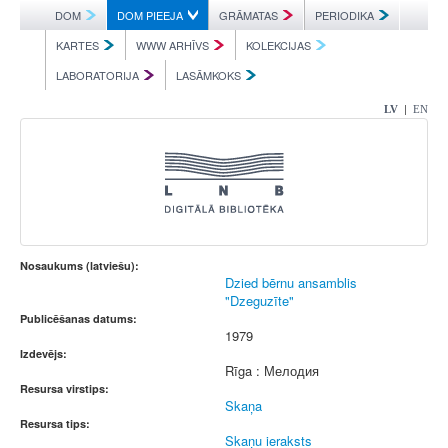
DOM
DOM PIEEJA
GRĀMATAS
PERIODIKA
KARTES
WWW ARHĪVS
KOLEKCIJAS
LABORATORIJA
LASĀMKOKS
|
LV
EN
Nosaukums (latviešu):
Dzied bērnu ansamblis
"Dzeguzīte"
Publicēšanas datums:
1979
Izdevējs:
Rīga : Мелодия
Resursa virstips:
Skaņa
Resursa tips:
Skaņu ieraksts