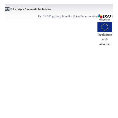
© Latvijas Nacionālā bibliotēka
Par LNB Digitālo bibliotēku
|
Lietošanas noteikumi
|
Kontakti
Ieguldījums
tavā
nākotnē!