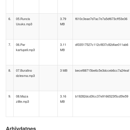
6.
05.Runcis
3.79
f610c3eae7d7ac7e7a5df673cff53e36
Usuks.mp3
MB
7.
06.Par
3.11
df33517527c112cf837c82dfae011ab6
kartupeli.mp3
MB
8.
07.Buratino
3 MB
becef88715be6c5e3dcceb6cc7a24eaf
dziesma.mp3
9.
08.Maza
3.16
b19282dcd3fcc37e9166523f5cd5fe59
zilite.mp3
MB
Arhīvdatnes