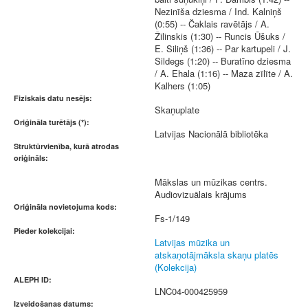
Nezinīša dziesma / Ind. Kalniņš
(0:55) -- Čaklais ravētājs / A.
Žilinskis (1:30) -- Runcis Ūšuks /
E. Siliņš (1:36) -- Par kartupeli / J.
Sildegs (1:20) -- Buratīno dziesma
/ A. Ehala (1:16) -- Maza zīlīte / A.
Kalhers (1:05)
Fiziskais datu nesējs:
Skaņuplate
Oriģināla turētājs (*):
Latvijas Nacionālā bibliotēka
Struktūrvienība, kurā atrodas
oriģināls:
Mākslas un mūzikas centrs.
Audiovizuālais krājums
Oriģināla novietojuma kods:
Fs-1/149
Pieder kolekcijai:
Latvijas mūzika un
atskaņotājmāksla skaņu platēs
(Kolekcija)
ALEPH ID:
LNC04-000425959
Izveidošanas datums: