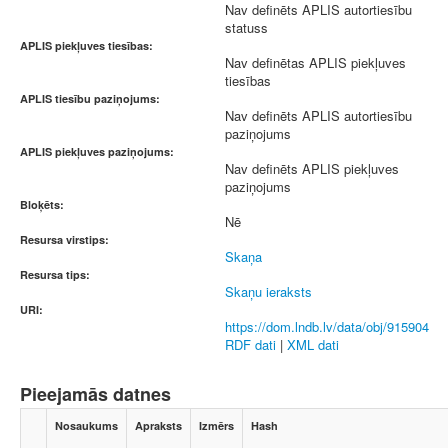
Nav definēts APLIS autortiesību
statuss
APLIS piekļuves tiesības:
Nav definētas APLIS piekļuves
tiesības
APLIS tiesību paziņojums:
Nav definēts APLIS autortiesību
paziņojums
APLIS piekļuves paziņojums:
Nav definēts APLIS piekļuves
paziņojums
Bloķēts:
Nē
Resursa virstips:
Skaņa
Resursa tips:
Skaņu ieraksts
URI:
https://dom.lndb.lv/data/obj/915904
RDF dati
|
XML dati
Pieejamās datnes
Nosaukums
Apraksts
Izmērs
Hash