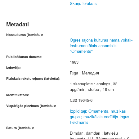
Skaņu ieraksts
Metadati
Nosaukums (latviešu):
Ogres rajona kultūras nama vokāli-
instrumentālais ansamblis
"Ornaments"
Publicēšanas datums:
1983
Izdevējs:
Rīga : Мелодия
Fiziskais raksturojums (latviešu):
1 skaņuplate : analogs, 33
apgr/min, stereo ; 18 cm
Identifikators:
С32 19645-6
Vispārīgās piezīmes (latviešu):
Izpildītāji: Ornaments, mūzikas
grupa ; muzikālais vadītājs Ingus
Feldmanis
Saturs (latviešu):
Dimdari, damdari : latviešu
tautasdz. / U. Pētersona apd. ; K.