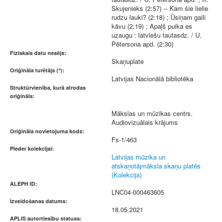
Skujenieks (2:57) -- Kam šie lielie
rudzu lauki? (2:18) ; Ūsiņam gaili
kāvu (2:19) ; Apaļš puika es
uzaugu : latviešu tautasdz. / U.
Pētersona apd. (2:30)
Fiziskais datu nesējs:
Skaņuplate
Oriģināla turētājs (*):
Latvijas Nacionālā bibliotēka
Struktūrvienība, kurā atrodas
oriģināls:
Mākslas un mūzikas centrs.
Audiovizuālais krājums
Oriģināla novietojuma kods:
Fs-1/463
Pieder kolekcijai:
Latvijas mūzika un
atskaņotājmāksla skaņu platēs
(Kolekcija)
ALEPH ID:
LNC04-000463605
Izveidošanas datums:
18.05.2021
APLIS autortiesību statuss: