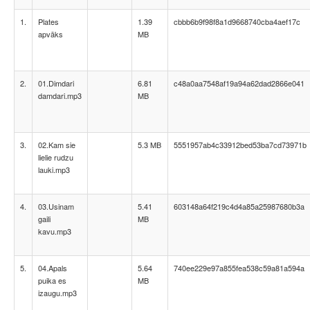
1.
Plates
1.39
cbbb6b9f98f8a1d9668740cba4aef17c
apvāks
MB
2.
01.Dimdari
6.81
c48a0aa7548af19a94a62dad2866e041
damdari.mp3
MB
3.
02.Kam sie
5.3 MB
5551957ab4c33912bed53ba7cd73971b
lielie rudzu
lauki.mp3
4.
03.Usinam
5.41
603148a64f219c4d4a85a25987680b3a
gaili
MB
kavu.mp3
5.
04.Apals
5.64
740ee229e97a855fea538c59a81a594a
puika es
MB
izaugu.mp3