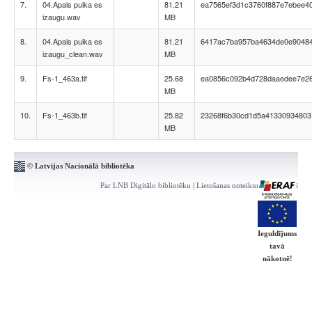
7.
04.Apals puika es
81.21
ea7565ef3d1c3760f887e7ebee4
izaugu.wav
MB
8.
04.Apals puika es
81.21
6417ac7ba957ba4634de0e9048
izaugu_clean.wav
MB
9.
Fs-1_463a.tif
25.68
ea0856c092b4d728daaedee7e2
MB
10.
Fs-1_463b.tif
25.82
23268f6b30cd1d5a41330934803
MB
© Latvijas Nacionālā bibliotēka
Par LNB Digitālo bibliotēku
|
Lietošanas noteikumi
|
Kontakti
Ieguldījums
tavā
nākotnē!