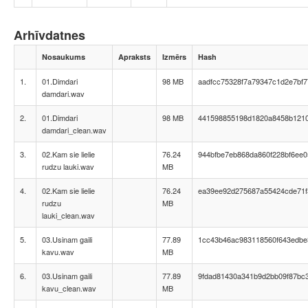
Arhīvdatnes
Nosaukums
Apraksts
Izmērs
Hash
1.
01.Dimdari
98 MB
aadfcc75328f7a79347c1d2e7bf
damdari.wav
2.
01.Dimdari
98 MB
441598855198d1820a8458b1210
damdari_clean.wav
3.
02.Kam sie lielie
76.24
944bfbe7eb868da860f228bf6ee0
rudzu lauki.wav
MB
4.
02.Kam sie lielie
76.24
ea39ee92d275687a55424cde71f
rudzu
MB
lauki_clean.wav
5.
03.Usinam gaili
77.89
1cc43b46ac983118560f643edbe
kavu.wav
MB
6.
03.Usinam gaili
77.89
9fdad81430a341b9d2bb09f87bc
kavu_clean.wav
MB