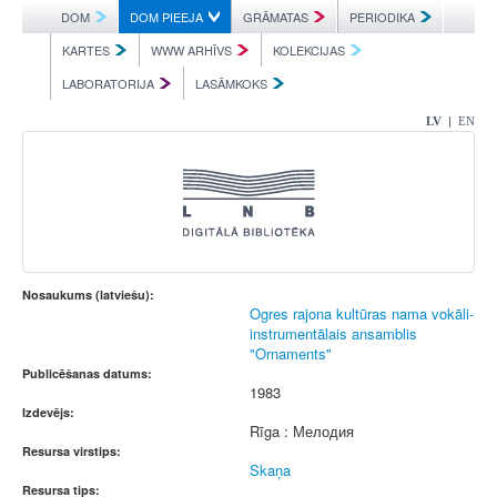
DOM
DOM PIEEJA
GRĀMATAS
PERIODIKA
KARTES
WWW ARHĪVS
KOLEKCIJAS
LABORATORIJA
LASĀMKOKS
|
LV
EN
Nosaukums (latviešu):
Ogres rajona kultūras nama vokāli-
instrumentālais ansamblis
"Ornaments"
Publicēšanas datums:
1983
Izdevējs:
Rīga : Мелодия
Resursa virstips:
Skaņa
Resursa tips: