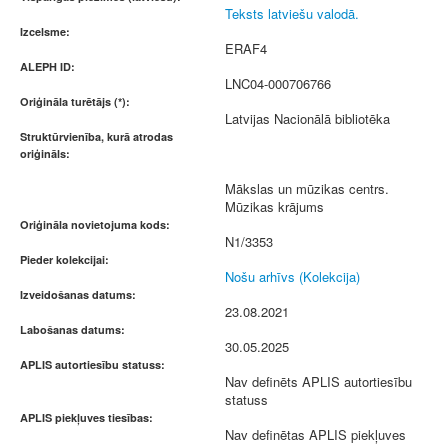
Teksts latviešu valodā.
Izcelsme:
ERAF4
ALEPH ID:
LNC04-000706766
Oriģināla turētājs (*):
Latvijas Nacionālā bibliotēka
Struktūrvienība, kurā atrodas
oriģināls:
Mākslas un mūzikas centrs.
Mūzikas krājums
Oriģināla novietojuma kods:
N1/3353
Pieder kolekcijai:
Nošu arhīvs (Kolekcija)
Izveidošanas datums:
23.08.2021
Labošanas datums:
30.05.2025
APLIS autortiesību statuss:
Nav definēts APLIS autortiesību
statuss
APLIS piekļuves tiesības:
Nav definētas APLIS piekļuves