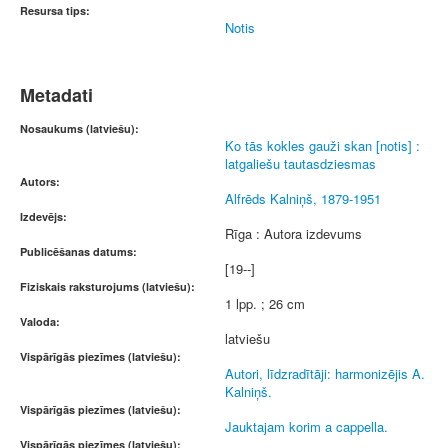
Resursa tips:
Notis
Metadati
Nosaukums (latviešu):
Ko tās kokles gauži skan [notis] :
latgaliešu tautasdziesmas
Autors:
Alfrēds Kalniņš, 1879-1951
Izdevējs:
Rīga : Autora izdevums
Publicēšanas datums:
[19--]
Fiziskais raksturojums (latviešu):
1 lpp. ; 26 cm
Valoda:
latviešu
Vispārīgās piezīmes (latviešu):
Autori, līdzradītāji: harmonizējis A.
Kalniņš.
Vispārīgās piezīmes (latviešu):
Jauktajam korim a cappella.
Vispārīgās piezīmes (latviešu):