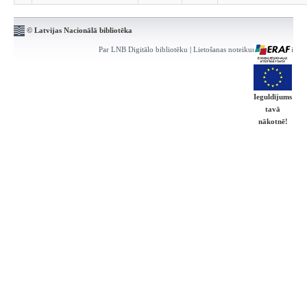
© Latvijas Nacionālā bibliotēka
Par LNB Digitālo bibliotēku
|
Lietošanas noteikumi
|
Kontakti
Ieguldījums
tavā
nākotnē!