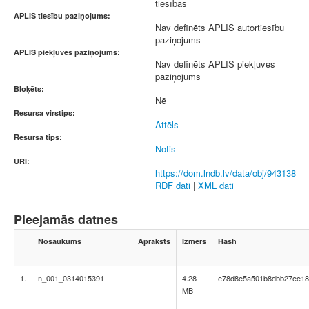
tiesības
APLIS tiesību paziņojums:
Nav definēts APLIS autortiesību
paziņojums
APLIS piekļuves paziņojums:
Nav definēts APLIS piekļuves
paziņojums
Bloķēts:
Nē
Resursa virstips:
Attēls
Resursa tips:
Notis
URI:
https://dom.lndb.lv/data/obj/943138
RDF dati
|
XML dati
Pieejamās datnes
Nosaukums
Apraksts
Izmērs
Hash
1.
n_001_0314015391
4.28
e78d8e5a501b8dbb27ee18
MB