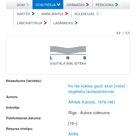
DOM
DOM PIEEJA
GRĀMATAS
PERIODIKA
KARTES
WWW ARHĪVS
KOLEKCIJAS
LABORATORIJA
LASĀMKOKS
|
LV
EN
Nosaukums (latviešu):
Ko tās kokles gauži skan [notis] :
latgaliešu tautasdziesmas
Autors:
Alfrēds Kalniņš, 1879-1951
Izdevējs:
Rīga : Autora izdevums
Publicēšanas datums:
[19--]
Resursa virstips:
Attēls