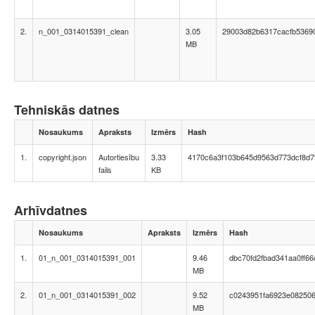
2.
n_001_0314015391_clean
3.05
29003d82b6317cacfb5369
MB
Tehniskās datnes
Nosaukums
Apraksts
Izmērs
Hash
1.
copyright.json
Autortiesību
3.33
4170c6a3f103b645d9563d773dcf8d7
fails
KB
Arhīvdatnes
Nosaukums
Apraksts
Izmērs
Hash
1.
01_n_001_0314015391_001
9.46
dbc70fd2fbad341aa0ff66
MB
2.
01_n_001_0314015391_002
9.52
c0243951fa6923e08250
MB