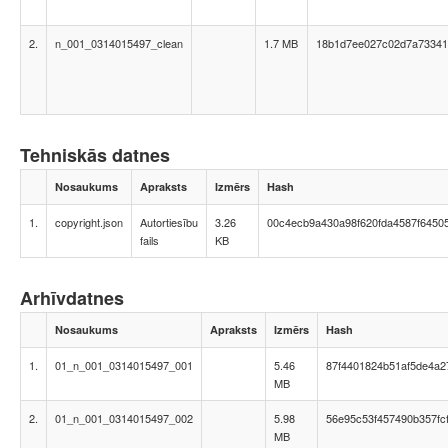
2.
n_001_0314015497_clean
1.7 MB
18b1d7ee027c02d7a73341
Tehniskās datnes
Nosaukums
Apraksts
Izmērs
Hash
1.
copyright.json
Autortiesību
3.26
00c4ecb9a430a98f620fda4587f6450
fails
KB
Arhīvdatnes
Nosaukums
Apraksts
Izmērs
Hash
1.
01_n_001_0314015497_001
5.46
87f4401824b51af5de4a
MB
2.
01_n_001_0314015497_002
5.98
56e95c53f457490b357fc
MB