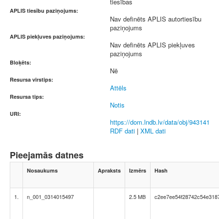
tiesības
APLIS tiesību paziņojums:
Nav definēts APLIS autortiesību
paziņojums
APLIS piekļuves paziņojums:
Nav definēts APLIS piekļuves
paziņojums
Bloķēts:
Nē
Resursa virstips:
Attēls
Resursa tips:
Notis
URI:
https://dom.lndb.lv/data/obj/943141
RDF dati
|
XML dati
Pieejamās datnes
Nosaukums
Apraksts
Izmērs
Hash
1.
n_001_0314015497
2.5 MB
c2ee7ee54f28742c54e318