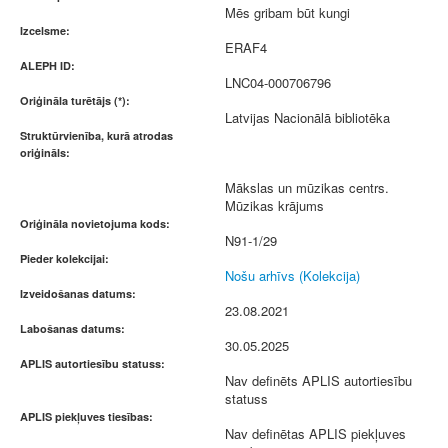
Mēs gribam būt kungi
Izcelsme:
ERAF4
ALEPH ID:
LNC04-000706796
Oriģināla turētājs (*):
Latvijas Nacionālā bibliotēka
Struktūrvienība, kurā atrodas
oriģināls:
Mākslas un mūzikas centrs.
Mūzikas krājums
Oriģināla novietojuma kods:
N91-1/29
Pieder kolekcijai:
Nošu arhīvs (Kolekcija)
Izveidošanas datums:
23.08.2021
Labošanas datums:
30.05.2025
APLIS autortiesību statuss:
Nav definēts APLIS autortiesību
statuss
APLIS piekļuves tiesības:
Nav definētas APLIS piekļuves