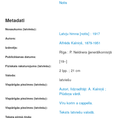
Notis
Metadati
Nosaukums (latviešu):
Latvju himna [notis] : 1917
Autors:
Alfrēds Kalniņš, 1879-1951
Izdevējs:
Rīga : P. Neldnera ģenerālkomisijā
Publicēšanas datums:
[19--]
Fiziskais raksturojums (latviešu):
2 lpp. ; 21 cm
Valoda:
latviešu
Vispārīgās piezīmes (latviešu):
Autori, līdzradītāji: A. Kalniņš ;
Plūdoņa vārdi.
Vispārīgās piezīmes (latviešu):
Vīru korim a cappella.
Vispārīgās piezīmes (latviešu):
Teksts latviešu valodā.
Teksta pirmā rinda: