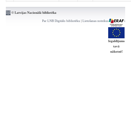
© Latvijas Nacionālā bibliotēka
Par LNB Digitālo bibliotēku
|
Lietošanas noteikumi
|
Kontakti
Ieguldījums
tavā
nākotnē!