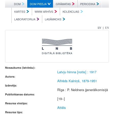
DOM
DOM PIEEJA
GRĀMATAS
PERIODIKA
KARTES
WWW ARHĪVS
KOLEKCIJAS
LABORATORIJA
LASĀMKOKS
|
LV
EN
Nosaukums (latviešu):
Latvju himna [notis] : 1917
Autors:
Alfrēds Kalniņš, 1879-1951
Izdevējs:
Rīga : P. Neldnera ģenerālkomisijā
Publicēšanas datums:
[19--]
Resursa virstips:
Attēls
Resursa tips: