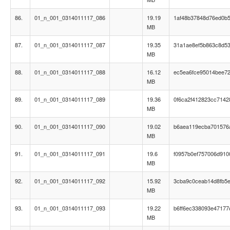
86.
01_n_001_0314011117_086
19.19
1af48b37848d76ed0b
MB
87.
01_n_001_0314011117_087
19.35
31a1ae8ef5b863c8d53
MB
88.
01_n_001_0314011117_088
16.12
ec5ea6fce95014bee72
MB
89.
01_n_001_0314011117_089
19.36
0f6ca2f412823cc714
MB
90.
01_n_001_0314011117_090
19.02
b6aea119ecba701576
MB
91.
01_n_001_0314011117_091
19.6
f0957b0ef757006d910
MB
92.
01_n_001_0314011117_092
15.92
3cba9c0ceab14d8fb5
MB
93.
01_n_001_0314011117_093
19.22
b6ff6ec338093e47177
MB