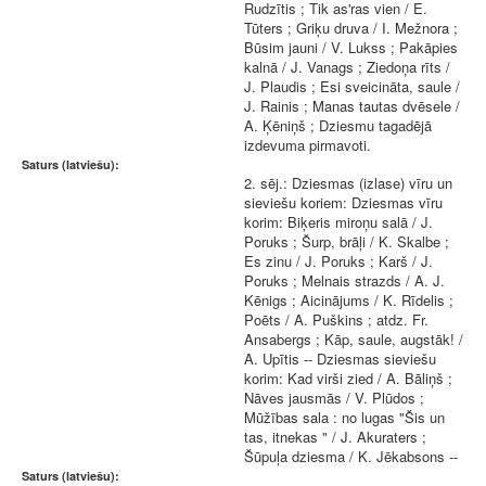
Rudzītis ; Tik as'ras vien / E.
Tūters ; Griķu druva / I. Mežnora ;
Būsim jauni / V. Lukss ; Pakāpies
kalnā / J. Vanags ; Ziedoņa rīts /
J. Plaudis ; Esi sveicināta, saule /
J. Rainis ; Manas tautas dvēsele /
A. Ķēniņš ; Dziesmu tagadējā
izdevuma pirmavoti.
Saturs (latviešu):
2. sēj.: Dziesmas (izlase) vīru un
sieviešu koriem: Dziesmas vīru
korim: Biķeris miroņu salā / J.
Poruks ; Šurp, brāļi / K. Skalbe ;
Es zinu / J. Poruks ; Karš / J.
Poruks ; Melnais strazds / A. J.
Kēnigs ; Aicinājums / K. Rīdelis ;
Poēts / A. Puškins ; atdz. Fr.
Ansabergs ; Kāp, saule, augstāk! /
A. Upītis -- Dziesmas sieviešu
korim: Kad virši zied / A. Bāliņš ;
Nāves jausmās / V. Plūdos ;
Mūžības sala : no lugas "Šis un
tas, itnekas " / J. Akuraters ;
Šūpuļa dziesma / K. Jēkabsons --
Saturs (latviešu):