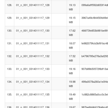
128.
01_n_001_0314011117_128
19.13
099a6afff592d653f14
MB
129.
01_n_001_0314011117_129
19.15
3967a49cf84450fd49e
MB
130.
01_n_001_0314011117_130
17.62
466f73fe853b981be9
MB
131.
01_n_001_0314011117_131
18.07
fe982079fcb3bf91bc4
MB
132.
01_n_001_0314011117_132
17.52
b4796795e278a3af29
MB
133.
01_n_001_0314011117_133
19.16
907b89b50572f8df13
MB
134.
01_n_001_0314011117_134
19.98
499a0078a260a1e0f4
MB
135.
01_n_001_0314011117_135
19.49
1c882c8865a0cc0c3e
MB
136.
01_n_001_0314011117_136
19.67
987be6bf4b015b4bcd