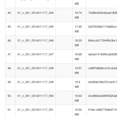
MB
44.
01_n_001_0314011117_044
19.74
7428fe320b42eab180
MB
45.
01_n_001_0314011117_045
17.65
2d376236b717dd83a1
MB
46.
01_n_001_0314011117_046
18.03
8b4ccb217344f9c3bc
MB
47.
01_n_001_0314011117_047
18.89
de0a014193f9cdd3f29
MB
48.
01_n_001_0314011117_048
19.57
cd897d8dfbca1b1a0a
MB
49.
01_n_001_0314011117_049
19.4
afe929d18b37d1ae31
MB
50.
01_n_001_0314011117_050
19.63
3ce85b5a3395f5320a8
MB
51.
01_n_001_0314011117_051
19.52
91fbc1df82776d64f71
MB