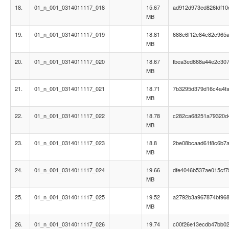
18.
01_n_001_0314011117_018
15.67
ad912d973ed826fdf1
MB
19.
01_n_001_0314011117_019
18.81
688e6f12e84c82c965
MB
20.
01_n_001_0314011117_020
18.67
fbea3ed668a44e2c30
MB
21.
01_n_001_0314011117_021
18.71
7b3295d379d16c4a4f
MB
22.
01_n_001_0314011117_022
18.78
c282ca68251a79320d4
MB
23.
01_n_001_0314011117_023
18.8
2be08bcaad61f8c6b7
MB
24.
01_n_001_0314011117_024
19.66
dfe4046b537ae015cf7
MB
25.
01_n_001_0314011117_025
19.52
a2792b3a967874bf968
MB
26.
01_n_001_0314011117_026
19.74
c00f26e13ecdb47bb0