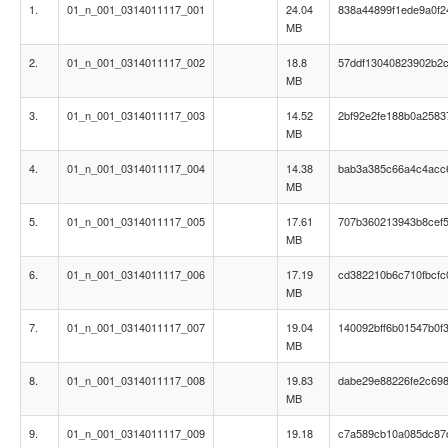
1.
01_n_001_0314011117_001
24.04
838a44899f1ede9a0f2
MB
2.
01_n_001_0314011117_002
18.8
57ddf13040823902b2
MB
3.
01_n_001_0314011117_003
14.52
2bf92e2fe188b0a258
MB
4.
01_n_001_0314011117_004
14.38
bab3a385c66a4c4acc
MB
5.
01_n_001_0314011117_005
17.61
707b360213943b8cef5
MB
6.
01_n_001_0314011117_006
17.19
cd382210b6c710fbcf
MB
7.
01_n_001_0314011117_007
19.04
140092bff6b01547b0f
MB
8.
01_n_001_0314011117_008
19.83
dabe29e88226fe2c69
MB
9.
01_n_001_0314011117_009
19.18
c7a589cb10a085dc87