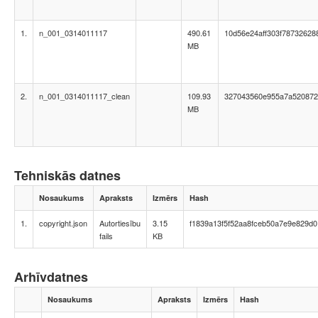
1.
n_001_0314011117
490.61
10d56e24aff303f78732628
MB
2.
n_001_0314011117_clean
109.93
327043560e955a7a520872
MB
Tehniskās datnes
Nosaukums
Apraksts
Izmērs
Hash
1.
copyright.json
Autortiesību
3.15
f1839a13f5f52aa8fceb50a7e9e829d0
fails
KB
Arhīvdatnes
Nosaukums
Apraksts
Izmērs
Hash