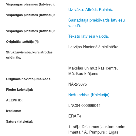
Vispārīgās piezīmes (latviešu):
Uz vāka: Alfrēds Kalniņš.
Vispārīgās piezīmes (latviešu):
Sastādītāja priekšvārds latviešu
valodā.
Vispārīgās piezīmes (latviešu):
Teksts latviešu valodā.
Oriģināla turētājs (*):
Latvijas Nacionālā bibliotēka
Struktūrvienība, kurā atrodas
oriģināls:
Mākslas un mūzikas centrs.
Mūzikas krājums
Oriģināla novietojuma kods:
NA-2/3075
Pieder kolekcijai:
Nošu arhīvs (Kolekcija)
ALEPH ID:
LNC04-000699044
Izcelsme:
ERAF4
Saturs (latviešu):
1. sēj.: Dziesmas jauktam korim:
Imanta / A. Pumpurs ; Līgas