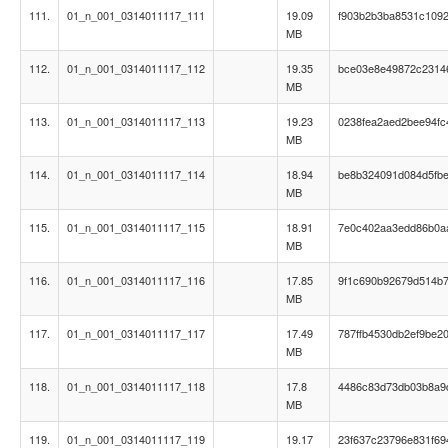
111.
01_n_001_0314011117_111
19.09
f903b2b3ba8531c109
MB
112.
01_n_001_0314011117_112
19.35
bce03e8e49872c23146
MB
113.
01_n_001_0314011117_113
19.23
0238fea2aed2bee94fc
MB
114.
01_n_001_0314011117_114
18.94
be8b324091d084d5fb
MB
115.
01_n_001_0314011117_115
18.91
7e0c402aa3edd86b0a
MB
116.
01_n_001_0314011117_116
17.85
9f1c690b92679d514b
MB
117.
01_n_001_0314011117_117
17.49
787ffb4530db2ef9be2
MB
118.
01_n_001_0314011117_118
17.8
4486c83d73db03b8a9
MB
119.
01_n_001_0314011117_119
19.17
23f637c23796e831f6