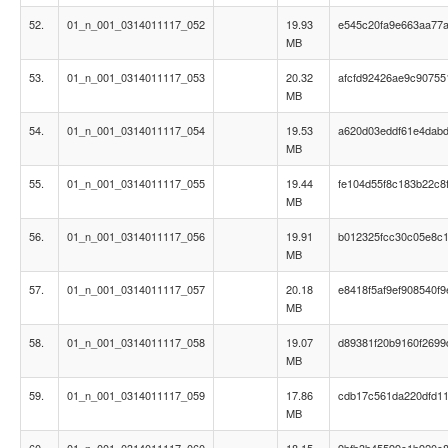
52.
01_n_001_0314011117_052
19.93
e545c20fa9e663aa77
MB
53.
01_n_001_0314011117_053
20.32
afcfd92426ae9c90755
MB
54.
01_n_001_0314011117_054
19.53
a620d03eddf61e4dab
MB
55.
01_n_001_0314011117_055
19.44
fe104d55f8c183b22c8
MB
56.
01_n_001_0314011117_056
19.91
b012325fcc30c05e8c
MB
57.
01_n_001_0314011117_057
20.18
e8418f5af9ef908540f9
MB
58.
01_n_001_0314011117_058
19.07
d89381f20b9160f269
MB
59.
01_n_001_0314011117_059
17.86
cdb17c561da220dfd11
MB