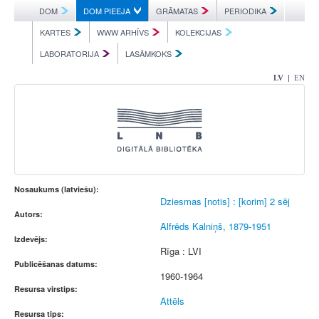
DOM
DOM PIEEJA
GRĀMATAS
PERIODIKA
KARTES
WWW ARHĪVS
KOLEKCIJAS
LABORATORIJA
LASĀMKOKS
|
LV
EN
Nosaukums (latviešu):
Dziesmas [notis] : [korim] 2 sēj
Autors:
Alfrēds Kalniņš, 1879-1951
Izdevējs:
Rīga : LVI
Publicēšanas datums:
1960-1964
Resursa virstips:
Attēls
Resursa tips: