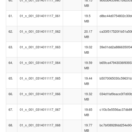
60.
01_n_001_0314011117_060
18.15
9bfb3b45599c1b920c
MB
61.
01_n_001_0314011117_061
19.5
d8bc44d0754802c30b
MB
62.
01_n_001_0314011117_062
20.17
ca33f517520f1b51a50
MB
63.
01_n_001_0314011117_063
19.02
39e01dd2a8866350f3
MB
64.
01_n_001_0314011117_064
19.59
b65fca47943036f9393
MB
65.
01_n_001_0314011117_065
19.44
b5070065030c59631b
MB
66.
01_n_001_0314011117_066
19.32
034d1faf9eace3f7d00
MB
67.
01_n_001_0314011117_067
19.65
c1f3c5e5556ac37db8
MB
68.
01_n_001_0314011117_068
19.77
bc7bf08928fdd254e90
MB