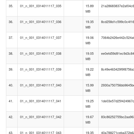
35.
01_n_001_0314011117_035
15.89
21a28683837e2af04c
MB
36.
01_n_001_0314011117_036
19.35
8cd258d1c599c0c4f1
MB
37.
01_n_001_0314011117_037
19.06
7064b2426e442c524a
MB
38.
01_n_001_0314011117_038
19.05
ee0efd59d91ec9d3c8
MB
39.
01_n_001_0314011117_039
19.22
8c49e463429f9f8756a
MB
40.
01_n_001_0314011117_040
15.99
2930a750756bb9645b
MB
41.
01_n_001_0314011117_041
19.25
1de03e57d25f424967
MB
42.
01_n_001_0314011117_042
19.67
83c86252755bc2aa96
MB
43.
01_n_001_0314011117_043
19.35
40a788271ceba372b6