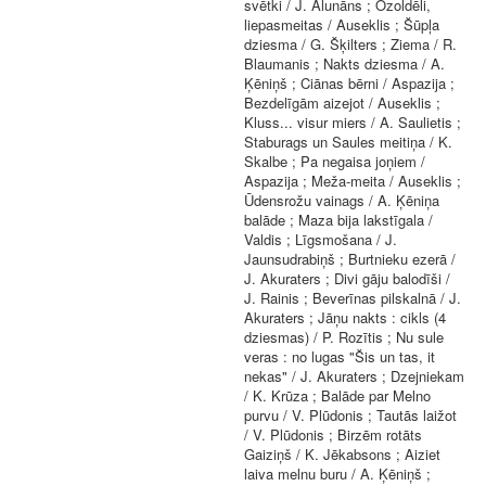
svētki / J. Alunāns ; Ozoldēli,
liepasmeitas / Auseklis ; Šūpļa
dziesma / G. Šķilters ; Ziema / R.
Blaumanis ; Nakts dziesma / A.
Ķēniņš ; Ciānas bērni / Aspazija ;
Bezdelīgām aizejot / Auseklis ;
Kluss... visur miers / A. Saulietis ;
Staburags un Saules meitiņa / K.
Skalbe ; Pa negaisa joņiem /
Aspazija ; Meža-meita / Auseklis ;
Ūdensrožu vainags / A. Ķēniņa
balāde ; Maza bija lakstīgala /
Valdis ; Līgsmošana / J.
Jaunsudrabiņš ; Burtnieku ezerā /
J. Akuraters ; Divi gāju balodīši /
J. Rainis ; Beverīnas pilskalnā / J.
Akuraters ; Jāņu nakts : cikls (4
dziesmas) / P. Rozītis ; Nu sule
veras : no lugas "Šis un tas, it
nekas" / J. Akuraters ; Dzejniekam
/ K. Krūza ; Balāde par Melno
purvu / V. Plūdonis ; Tautās laižot
/ V. Plūdonis ; Birzēm rotāts
Gaiziņš / K. Jēkabsons ; Aiziet
laiva melnu buru / A. Ķēniņš ;