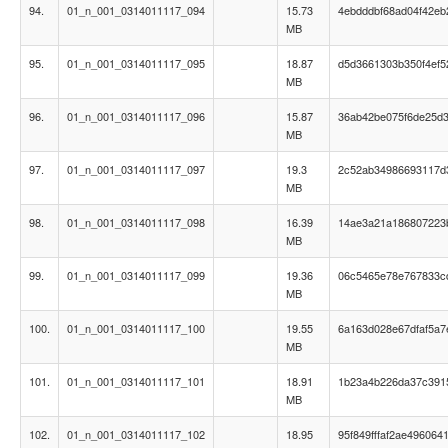
94.
01_n_001_0314011117_094
15.73
4ebdddbf68ad04f42e
MB
95.
01_n_001_0314011117_095
18.87
d5d3661303b350f4ef5
MB
96.
01_n_001_0314011117_096
15.87
36ab42be075f6de25d
MB
97.
01_n_001_0314011117_097
19.3
2c52ab34986693117d
MB
98.
01_n_001_0314011117_098
16.39
14ae3a21a186807223
MB
99.
01_n_001_0314011117_099
19.36
06c5465e78e767833c
MB
100.
01_n_001_0314011117_100
19.55
6a163d028e67dfaf5a7
MB
101.
01_n_001_0314011117_101
18.91
1b23a4b226da37c391
MB
102.
01_n_001_0314011117_102
18.95
95f849fffaf2ae496064