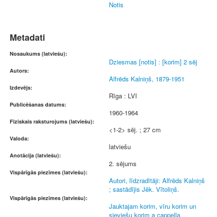
Notis
Metadati
Nosaukums (latviešu):
Dziesmas [notis] : [korim] 2 sēj
Autors:
Alfrēds Kalniņš, 1879-1951
Izdevējs:
Rīga : LVI
Publicēšanas datums:
1960-1964
Fiziskais raksturojums (latviešu):
<1-2> sēj. ; 27 cm
Valoda:
latviešu
Anotācija (latviešu):
2. sējums
Vispārīgās piezīmes (latviešu):
Autori, līdzradītāji: Alfrēds Kalniņš
; sastādījis Jēk. Vītoliņš.
Vispārīgās piezīmes (latviešu):
Jauktajam korim, vīru korim un
sieviešu korim a cappella.