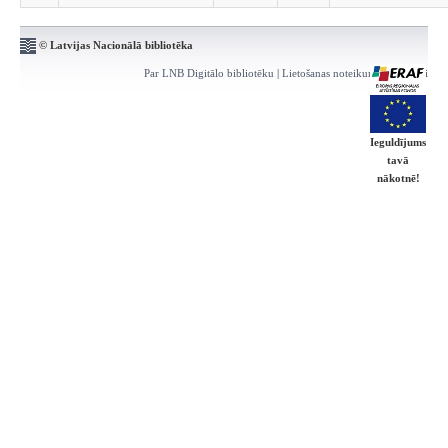
© Latvijas Nacionālā bibliotēka
Par LNB Digitālo bibliotēku
|
Lietošanas noteikumi
|
Kontakti
Ieguldījums
tavā
nākotnē!