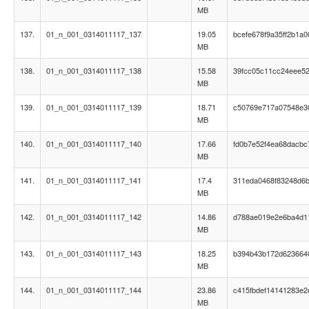
MB
137.
01_n_001_0314011117_137
19.05
bcefe678f9a35ff2b1a
MB
138.
01_n_001_0314011117_138
15.58
39fcc05c11cc24eee5
MB
139.
01_n_001_0314011117_139
18.71
c50769e717a07548e3
MB
140.
01_n_001_0314011117_140
17.66
fd0b7e52f4ea68dacbc
MB
141.
01_n_001_0314011117_141
17.4
311eda0468f83248d6
MB
142.
01_n_001_0314011117_142
14.86
d788ae019e2e6ba4d1
MB
143.
01_n_001_0314011117_143
18.25
b394b43b172d623664
MB
144.
01_n_001_0314011117_144
23.86
c415fbdef14141283e
MB