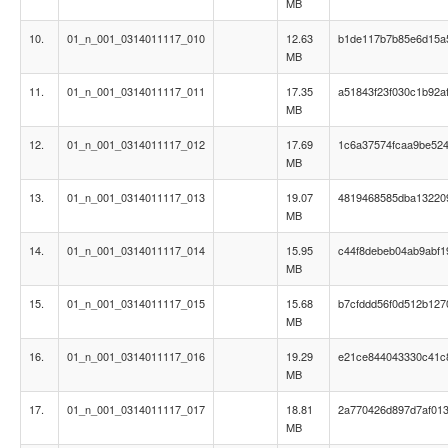
MB
10.
01_n_001_0314011117_010
12.63
b1de117b7b85e6d15a
MB
11.
01_n_001_0314011117_011
17.35
a51843f23f030c1b92a
MB
12.
01_n_001_0314011117_012
17.69
1c6a37574fcaa9be52
MB
13.
01_n_001_0314011117_013
19.07
4819468585dba13220
MB
14.
01_n_001_0314011117_014
15.95
c44f8debeb04ab9abf
MB
15.
01_n_001_0314011117_015
15.68
b7cfddd56f0d512b127
MB
16.
01_n_001_0314011117_016
19.29
e21ce844043330c41c
MB
17.
01_n_001_0314011117_017
18.81
2a770426d897d7af01
MB