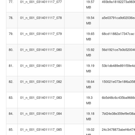
77.
01_n_001_0314011117_077
19.57
493b9a18182273a983f
MB
78.
01_n_001_0314011117_078
19.54
a5e03791ca9d02036e
MB
79.
01_n_001_0314011117_079
19.65
68cd11882a17347cac
MB
80.
01_n_001_0314011117_080
15.92
56d1921ce7b0b52004
MB
81.
01_n_001_0314011117_081
19.19
53b1db489e891f59e4d
MB
82.
01_n_001_0314011117_082
18.64
150021e073e18f6a35
MB
83.
01_n_001_0314011117_083
19.3
6b5d48c6c435ba9666
MB
84.
01_n_001_0314011117_084
19.18
7bf24e38e359ef9ef38
MB
85.
01_n_001_0314011117_085
19.02
24c3478873abef4b47
MB