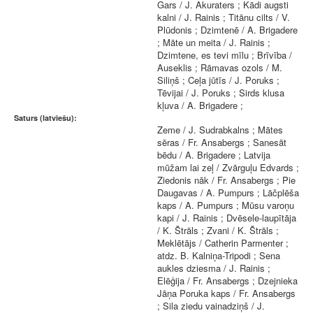
Gars / J. Akuraters ; Kādi augsti
kalni / J. Rainis ; Titānu cilts / V.
Plūdonis ; Dzimtenē / A. Brigadere
; Māte un meita / J. Rainis ;
Dzimtene, es tevi mīlu ; Brīvība /
Auseklis ; Rāmavas ozols / M.
Siliņš ; Ceļa jūtīs / J. Poruks ;
Tēvijai / J. Poruks ; Sirds klusa
kļuva / A. Brigadere ;
Saturs (latviešu):
Zeme / J. Sudrabkalns ; Mātes
sēras / Fr. Ansabergs ; Sanesāt
bēdu / A. Brigadere ; Latvija
mūžam lai zeļ / Zvārguļu Edvards ;
Ziedonis nāk / Fr. Ansabergs ; Pie
Daugavas / A. Pumpurs ; Lāčplēša
kaps / A. Pumpurs ; Mūsu varoņu
kapi / J. Rainis ; Dvēsele-laupītāja
/ K. Štrāls ; Zvani / K. Štrāls ;
Meklētājs / Catherin Parmenter ;
atdz. B. Kalniņa-Tripodi ; Sena
aukles dziesma / J. Rainis ;
Elēģija / Fr. Ansabergs ; Dzejnieka
Jāņa Poruka kaps / Fr. Ansabergs
; Sila ziedu vainadziņš / J.