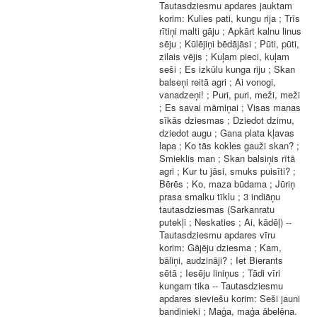
Tautasdziesmu apdares jauktam
korim: Kulies pati, kungu rija ; Trīs
rītiņi malti gāju ; Apkārt kalnu linus
sēju ; Kūlējiņi bēdājāsi ; Pūti, pūti,
zilais vējis ; Kuļam pieci, kuļam
seši ; Es izkūlu kunga riju ; Skan
balseņi reitā agri ; Ai vonogi,
vanadzeņi! ; Puri, puri, meži, meži
; Es savai māmiņai ; Visas manas
sīkās dziesmas ; Dziedot dzimu,
dziedot augu ; Gana plata kļavas
lapa ; Ko tās kokles gauži skan? ;
Smieklis man ; Skan balsiņis rītā
agri ; Kur tu jāsi, smuks puisīti? ;
Bērēs ; Ko, maza būdama ; Jūriņ
prasa smalku tīklu ; 3 indiāņu
tautasdziesmas (Sarkanratu
putekļi ; Neskaties ; Ai, kādēļ) --
Tautasdziesmu apdares vīru
korim: Gājēju dziesma ; Kam,
bāliņi, audzināji? ; Iet Bierants
sētā ; Iesēju liniņus ; Tādi vīri
kungam tika -- Tautasdziesmu
apdares sieviešu korim: Seši jauni
bandinieki ; Maģa, maģa ābelēna.