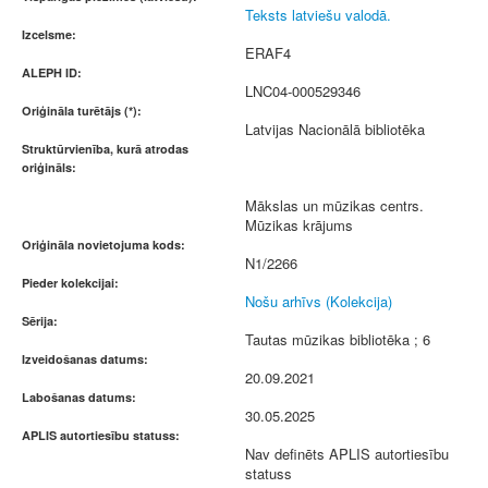
Teksts latviešu valodā.
Izcelsme:
ERAF4
ALEPH ID:
LNC04-000529346
Oriģināla turētājs (*):
Latvijas Nacionālā bibliotēka
Struktūrvienība, kurā atrodas
oriģināls:
Mākslas un mūzikas centrs.
Mūzikas krājums
Oriģināla novietojuma kods:
N1/2266
Pieder kolekcijai:
Nošu arhīvs (Kolekcija)
Sērija:
Tautas mūzikas bibliotēka ; 6
Izveidošanas datums:
20.09.2021
Labošanas datums:
30.05.2025
APLIS autortiesību statuss:
Nav definēts APLIS autortiesību
statuss