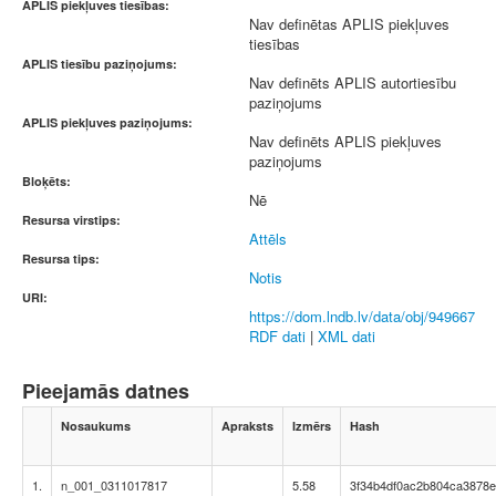
APLIS piekļuves tiesības:
Nav definētas APLIS piekļuves
tiesības
APLIS tiesību paziņojums:
Nav definēts APLIS autortiesību
paziņojums
APLIS piekļuves paziņojums:
Nav definēts APLIS piekļuves
paziņojums
Bloķēts:
Nē
Resursa virstips:
Attēls
Resursa tips:
Notis
URI:
https://dom.lndb.lv/data/obj/949667
RDF dati
|
XML dati
Pieejamās datnes
Nosaukums
Apraksts
Izmērs
Hash
1.
n_001_0311017817
5.58
3f34b4df0ac2b804ca3878e