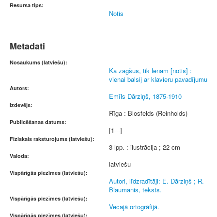
Resursa tips:
Notis
Metadati
Nosaukums (latviešu):
Kā zagšus, tik lēnām [notis] :
vienai balsij ar klavieru pavadījumu
Autors:
Emīls Dārziņš, 1875-1910
Izdevējs:
Rīga : Blosfelds (Reinholds)
Publicēšanas datums:
[1---]
Fiziskais raksturojums (latviešu):
3 lpp. : ilustrācija ; 22 cm
Valoda:
latviešu
Vispārīgās piezīmes (latviešu):
Autori, līdzradītāji: E. Dārziņš ; R.
Blaumanis, teksts.
Vispārīgās piezīmes (latviešu):
Vecajā ortogrāfijā.
Vispārīgās piezīmes (latviešu):