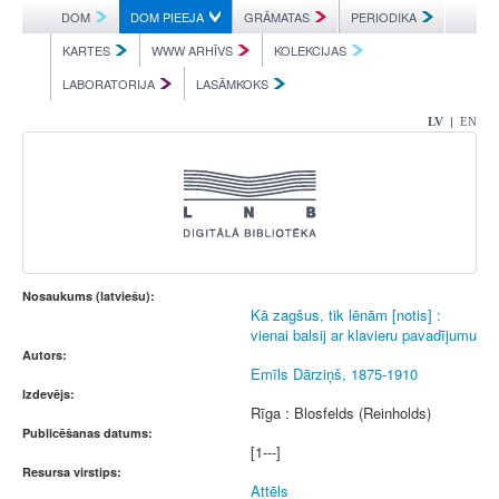
DOM
DOM PIEEJA
GRĀMATAS
PERIODIKA
KARTES
WWW ARHĪVS
KOLEKCIJAS
LABORATORIJA
LASĀMKOKS
|
LV
EN
Nosaukums (latviešu):
Kā zagšus, tik lēnām [notis] :
vienai balsij ar klavieru pavadījumu
Autors:
Emīls Dārziņš, 1875-1910
Izdevējs:
Rīga : Blosfelds (Reinholds)
Publicēšanas datums:
[1---]
Resursa virstips:
Attēls