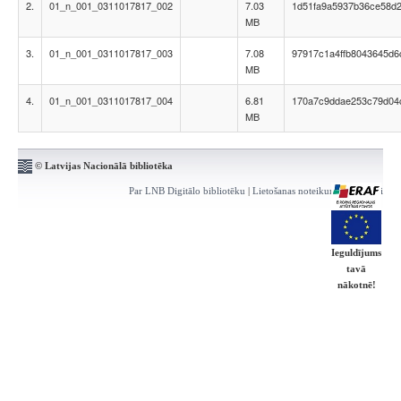
2.
01_n_001_0311017817_002
7.03
1d51fa9a5937b36ce58d
MB
3.
01_n_001_0311017817_003
7.08
97917c1a4ffb8043645d6
MB
4.
01_n_001_0311017817_004
6.81
170a7c9ddae253c79d04
MB
© Latvijas Nacionālā bibliotēka
Par LNB Digitālo bibliotēku
|
Lietošanas noteikumi
|
Kontakti
Ieguldījums
tavā
nākotnē!