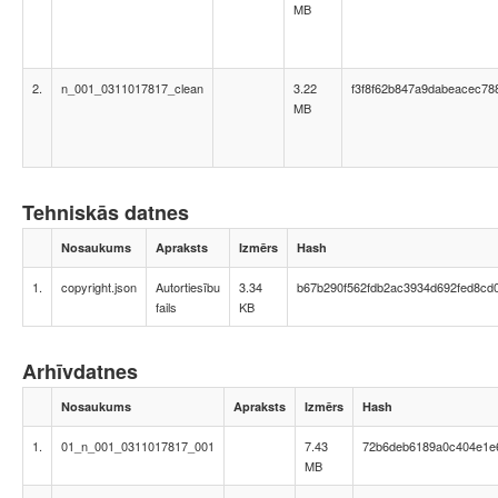
MB
2.
n_001_0311017817_clean
3.22
f3f8f62b847a9dabeacec78
MB
Tehniskās datnes
Nosaukums
Apraksts
Izmērs
Hash
1.
copyright.json
Autortiesību
3.34
b67b290f562fdb2ac3934d692fed8cd
fails
KB
Arhīvdatnes
Nosaukums
Apraksts
Izmērs
Hash
1.
01_n_001_0311017817_001
7.43
72b6deb6189a0c404e1e
MB