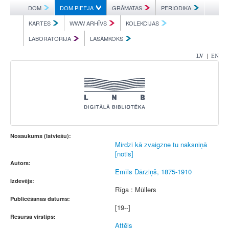
DOM
DOM PIEEJA
GRĀMATAS
PERIODIKA
KARTES
WWW ARHĪVS
KOLEKCIJAS
LABORATORIJA
LASĀMKOKS
|
LV
EN
Nosaukums (latviešu):
Mirdzi kā zvaigzne tu naksniņā
[notis]
Autors:
Emīls Dārziņš, 1875-1910
Izdevējs:
Rīga : Müllers
Publicēšanas datums:
[19--]
Resursa virstips:
Attēls