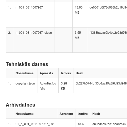
1.
n_001_0311007967
13.93
de0001d6f78d988b2c19d1
MB
2.
n_001_0311007967_clean
3.55
f4363baeac2b4bd2e28d760
MB
Tehniskās datnes
Nosaukums
Apraksts
Izmērs
Hash
1.
copyright.json
Autortiesību
3.28
6b227b5744cf53d6aa19a3f6d95d948
fails
KB
Arhīvdatnes
Nosaukums
Apraksts
Izmērs
Hash
1.
01_n_001_0311007967_001
18.6
eb0c34c07e515bc8bf46