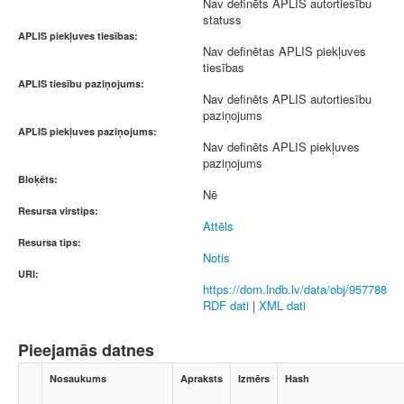
Nav definēts APLIS autortiesību
statuss
APLIS piekļuves tiesības:
Nav definētas APLIS piekļuves
tiesības
APLIS tiesību paziņojums:
Nav definēts APLIS autortiesību
paziņojums
APLIS piekļuves paziņojums:
Nav definēts APLIS piekļuves
paziņojums
Bloķēts:
Nē
Resursa virstips:
Attēls
Resursa tips:
Notis
URI:
https://dom.lndb.lv/data/obj/957788
RDF dati
|
XML dati
Pieejamās datnes
Nosaukums
Apraksts
Izmērs
Hash