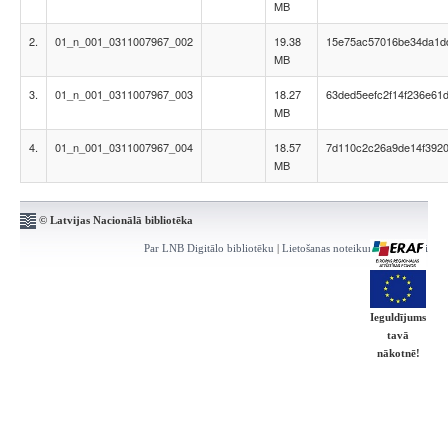
MB
2.
01_n_001_0311007967_002
19.38
15e75ac57016be34da1d
MB
3.
01_n_001_0311007967_003
18.27
63ded5eefc2f14f236e61
MB
4.
01_n_001_0311007967_004
18.57
7d110c2c26a9de14f392
MB
© Latvijas Nacionālā bibliotēka
Par LNB Digitālo bibliotēku
|
Lietošanas noteikumi
|
Kontakti
Ieguldījums
tavā
nākotnē!