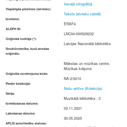
Vecajā ortogrāfijā.
Vispārīgās piezīmes (latviešu):
Teksts latviešu valodā.
Izcelsme:
ERAF4
ALEPH ID:
LNC04-000529232
Oriģināla turētājs (*):
Latvijas Nacionālā bibliotēka
Struktūrvienība, kurā atrodas
oriģināls:
Mākslas un mūzikas centrs.
Mūzikas krājums
Oriģināla novietojuma kods:
NA-2/5210
Pieder kolekcijai:
Nošu arhīvs (Kolekcija)
Sērija:
Muzikālā bibliotēka ; 2
Izveidošanas datums:
03.11.2021
Labošanas datums:
30.05.2025
APLIS autortiesību statuss: