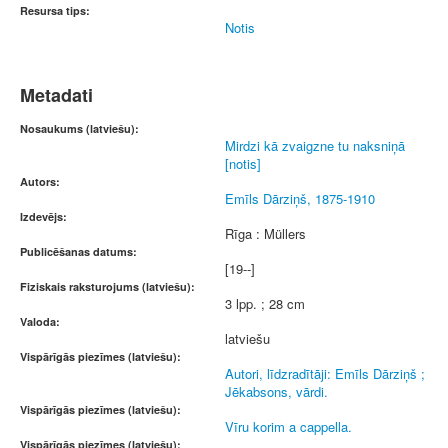
Resursa tips:
Notis
Metadati
Nosaukums (latviešu):
Mirdzi kā zvaigzne tu naksniņā
[notis]
Autors:
Emīls Dārziņš, 1875-1910
Izdevējs:
Rīga : Müllers
Publicēšanas datums:
[19--]
Fiziskais raksturojums (latviešu):
3 lpp. ; 28 cm
Valoda:
latviešu
Vispārīgās piezīmes (latviešu):
Autori, līdzradītāji: Emīls Dārziņš ;
Jēkabsons, vārdi.
Vispārīgās piezīmes (latviešu):
Vīru korim a cappella.
Vispārīgās piezīmes (latviešu):