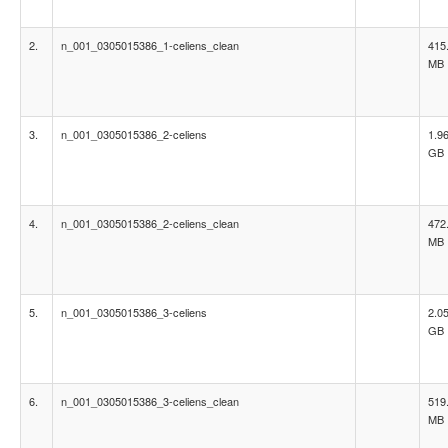
2.
n_001_0305015386_1-celiens_clean
415
MB
3.
n_001_0305015386_2-celiens
1.9
GB
4.
n_001_0305015386_2-celiens_clean
472
MB
5.
n_001_0305015386_3-celiens
2.0
GB
6.
n_001_0305015386_3-celiens_clean
519
MB