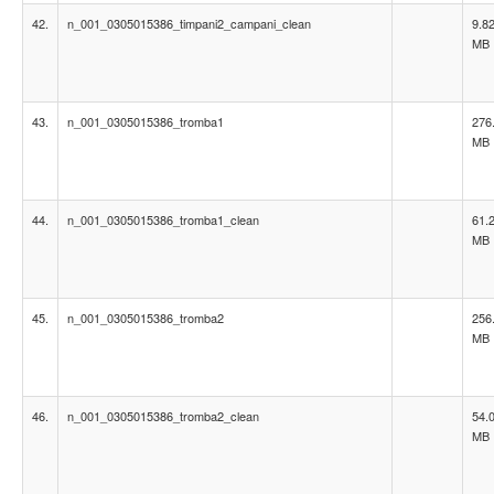
42.
n_001_0305015386_timpani2_campani_clean
9.8
MB
43.
n_001_0305015386_tromba1
276
MB
44.
n_001_0305015386_tromba1_clean
61.
MB
45.
n_001_0305015386_tromba2
256
MB
46.
n_001_0305015386_tromba2_clean
54.
MB