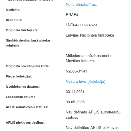
Notis pārrakstītas.
Izcelsme:
ERAF4
ALEPH ID:
LNC04-000274529
Oriģināla turētājs (*):
Latvijas Nacionālā bibliotēka
Struktūrvienība, kurā atrodas
oriģināls:
Mākslas un mūzikas centrs.
Mūzikas krājums
Oriģināla novietojuma kods:
N2005-3/141
Pieder kolekcijai:
Nošu arhīvs (Kolekcija)
Izveidošanas datums:
03.11.2021
Labošanas datums:
30.05.2025
APLIS autortiesību statuss:
Nav definēts APLIS autortiesību
statuss
APLIS piekļuves tiesības:
Nav definētas APLIS piekļuves