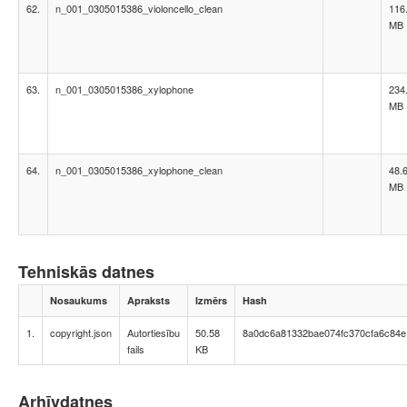
62.
n_001_0305015386_violoncello_clean
116
MB
63.
n_001_0305015386_xylophone
234
MB
64.
n_001_0305015386_xylophone_clean
48.
MB
Tehniskās datnes
Nosaukums
Apraksts
Izmērs
Hash
1.
copyright.json
Autortiesību
50.58
8a0dc6a81332bae074fc370cfa6c84e
fails
KB
Arhīvdatnes