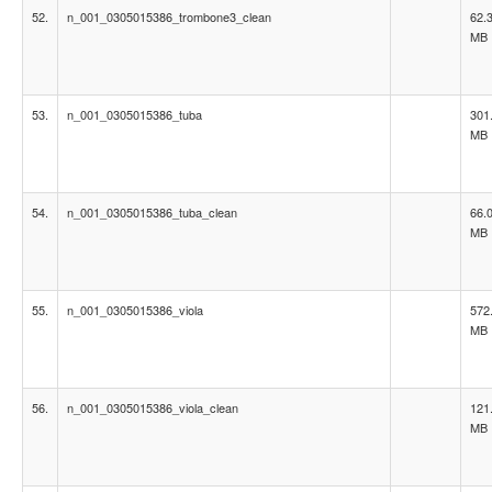
52.
n_001_0305015386_trombone3_clean
62.
MB
53.
n_001_0305015386_tuba
301
MB
54.
n_001_0305015386_tuba_clean
66.
MB
55.
n_001_0305015386_viola
572
MB
56.
n_001_0305015386_viola_clean
121
MB