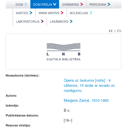
DOM
DOM PIEEJA
GRĀMATAS
PERIODIKA
KARTES
WWW ARHĪVS
KOLEKCIJAS
LABORATORIJA
LASĀMKOKS
|
LV
EN
Nosaukums (latviešu):
Opera uz laukuma [notis] : 4
cēlienos, 10 ainās ar ievadu un
noslēgumu
Autors:
Marģeris Zariņš, 1910-1993
Izdevējs:
B.v.
Publicēšanas datums:
[19--]
Resursa virstips: