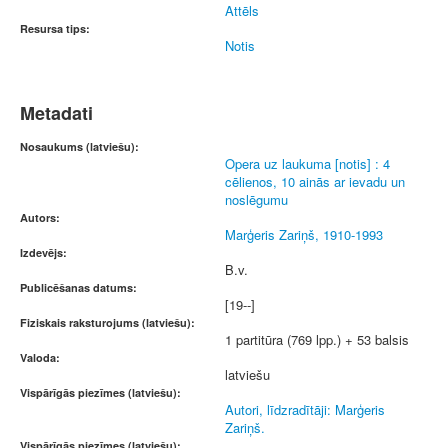
Attēls
Resursa tips:
Notis
Metadati
Nosaukums (latviešu):
Opera uz laukuma [notis] : 4
cēlienos, 10 ainās ar ievadu un
noslēgumu
Autors:
Marģeris Zariņš, 1910-1993
Izdevējs:
B.v.
Publicēšanas datums:
[19--]
Fiziskais raksturojums (latviešu):
1 partitūra (769 lpp.) + 53 balsis
Valoda:
latviešu
Vispārīgās piezīmes (latviešu):
Autori, līdzradītāji: Marģeris
Zariņš.
Vispārīgās piezīmes (latviešu):