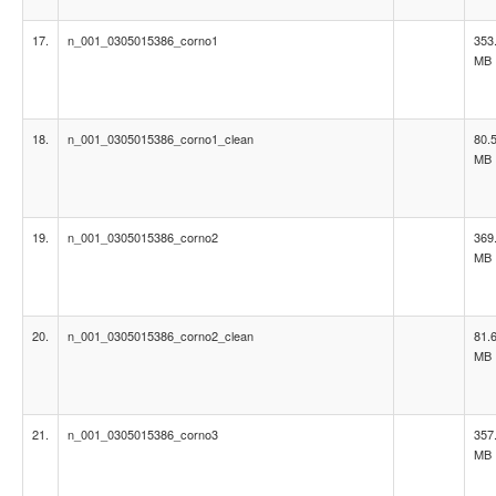
17.
n_001_0305015386_corno1
353
MB
18.
n_001_0305015386_corno1_clean
80.
MB
19.
n_001_0305015386_corno2
369
MB
20.
n_001_0305015386_corno2_clean
81.
MB
21.
n_001_0305015386_corno3
357
MB