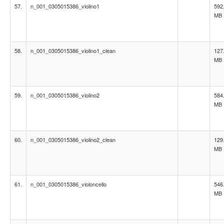
57.
n_001_0305015386_violino1
592
MB
58.
n_001_0305015386_violino1_clean
127
MB
59.
n_001_0305015386_violino2
584
MB
60.
n_001_0305015386_violino2_clean
129
MB
61.
n_001_0305015386_violoncello
546
MB