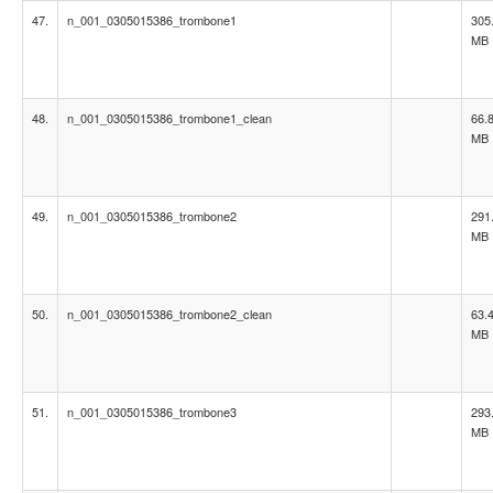
47.
n_001_0305015386_trombone1
305
MB
48.
n_001_0305015386_trombone1_clean
66.
MB
49.
n_001_0305015386_trombone2
291
MB
50.
n_001_0305015386_trombone2_clean
63.
MB
51.
n_001_0305015386_trombone3
293
MB