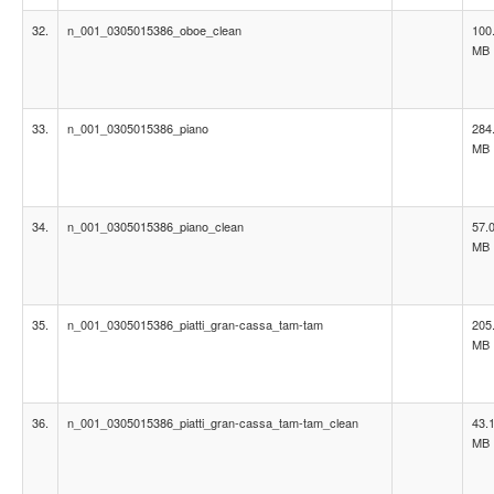
32.
n_001_0305015386_oboe_clean
100
MB
33.
n_001_0305015386_piano
284
MB
34.
n_001_0305015386_piano_clean
57.
MB
35.
n_001_0305015386_piatti_gran-cassa_tam-tam
205
MB
36.
n_001_0305015386_piatti_gran-cassa_tam-tam_clean
43.
MB