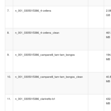
7.
n_001_0305015386_4-celiens
2.0
GB
8.
n_001_0305015386_4-celiens_clean
461
MB
9.
n_001_0305015386_campanelli_tam-tam_bongos
194
MB
10.
n_001_0305015386_campanelli_tam-tam_bongos_clean
40.
MB
11.
n_001_0305015386_clarinetto-b1
432
MB