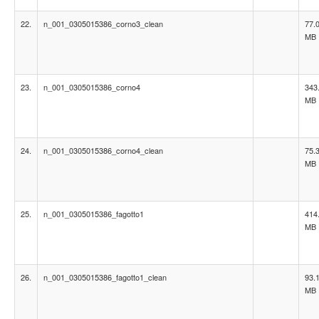
22.
n_001_0305015386_corno3_clean
77.
MB
23.
n_001_0305015386_corno4
343
MB
24.
n_001_0305015386_corno4_clean
75.
MB
25.
n_001_0305015386_fagotto1
414
MB
26.
n_001_0305015386_fagotto1_clean
93.
MB