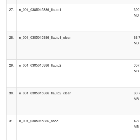
27.
n_001_0305015386_flauto1
390
MB
28.
n_001_0305015386_flauto1_clean
88.
MB
29.
n_001_0305015386_flauto2
357
MB
30.
n_001_0305015386_flauto2_clean
80.
MB
31.
n_001_0305015386_oboe
427
MB