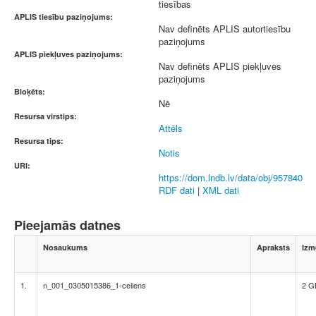
tiesības
APLIS tiesību paziņojums:
Nav definēts APLIS autortiesību
paziņojums
APLIS piekļuves paziņojums:
Nav definēts APLIS piekļuves
paziņojums
Bloķēts:
Nē
Resursa virstips:
Attēls
Resursa tips:
Notis
URI:
https://dom.lndb.lv/data/obj/957840
RDF dati
|
XML dati
Pieejamās datnes
Nosaukums
Apraksts
Izm
1.
n_001_0305015386_1-celiens
2 G