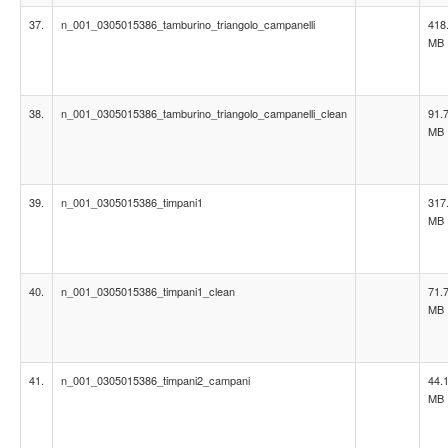
37.
n_001_0305015386_tamburino_triangolo_campanelli
418
MB
38.
n_001_0305015386_tamburino_triangolo_campanelli_clean
91.
MB
39.
n_001_0305015386_timpani1
317
MB
40.
n_001_0305015386_timpani1_clean
71.
MB
41.
n_001_0305015386_timpani2_campani
44.
MB