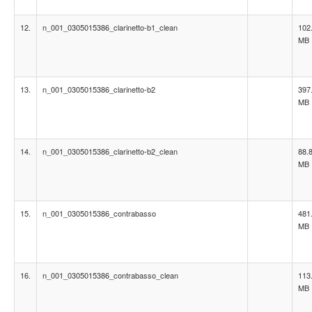
12.
n_001_0305015386_clarinetto-b1_clean
102
MB
13.
n_001_0305015386_clarinetto-b2
397
MB
14.
n_001_0305015386_clarinetto-b2_clean
88.
MB
15.
n_001_0305015386_contrabasso
481
MB
16.
n_001_0305015386_contrabasso_clean
113
MB