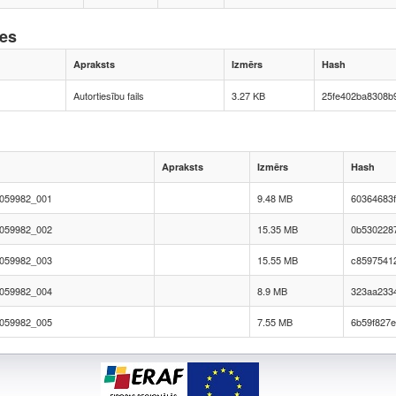
nes
Apraksts
Izmērs
Hash
Autortiesību fails
3.27 KB
25fe402ba8308b
Apraksts
Izmērs
Hash
059982_001
9.48 MB
60364683
059982_002
15.35 MB
0b530228
059982_003
15.55 MB
c85975412
059982_004
8.9 MB
323aa233
059982_005
7.55 MB
6b59f827