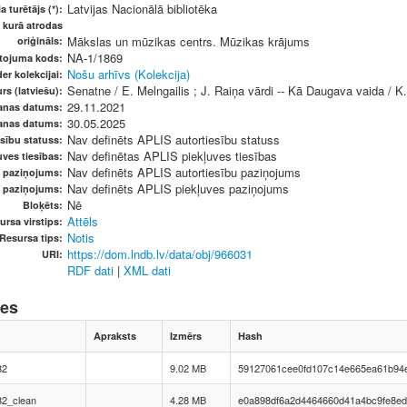
Latvijas Nacionālā bibliotēka
a turētājs (*):
, kurā atrodas
Mākslas un mūzikas centrs. Mūzikas krājums
oriģināls:
NA-1/1869
etojuma kods:
Nošu arhīvs (Kolekcija)
er kolekcijai:
Senatne / E. Melngailis ; J. Raiņa vārdi -- Kā Daugava vaida / K
rs (latviešu):
29.11.2021
anas datums:
30.05.2025
anas datums:
Nav definēts APLIS autortiesību statuss
sību statuss:
Nav definētas APLIS piekļuves tiesības
ves tiesības:
Nav definēts APLIS autortiesību paziņojums
u paziņojums:
Nav definēts APLIS piekļuves paziņojums
s paziņojums:
Nē
Bloķēts:
Attēls
ursa virstips:
Notis
Resursa tips:
https://dom.lndb.lv/data/obj/966031
URI:
RDF dati
|
XML dati
nes
Apraksts
Izmērs
Hash
82
9.02 MB
59127061cee0fd107c14e665ea61b94
2_clean
4.28 MB
e0a898df6a2d4464660d41a4bc9fe8ed