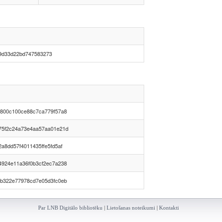
9d33d22bd747583273
f800c100ce88c7ca779f57a8
75f2c24a73e4aa57aa01e21d
a8dd57f4011435ffe5fd5af
4924e11a36f0b3cf2ec7a238
eb322e77978cd7e05d3fc0eb
Par LNB Digitālo bibliotēku
|
Lietošanas noteikumi
|
Kontakti