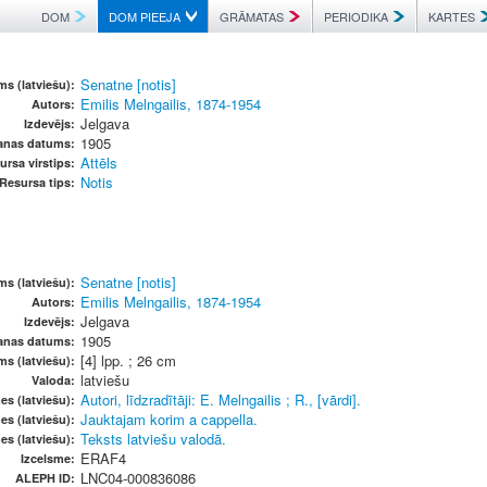
DOM
DOM PIEEJA
GRĀMATAS
PERIODIKA
KARTES
Senatne [notis]
s (latviešu):
Emilis Melngailis, 1874-1954
Autors:
Jelgava
Izdevējs:
1905
anas datums:
Attēls
ursa virstips:
Notis
Resursa tips:
Senatne [notis]
s (latviešu):
Emilis Melngailis, 1874-1954
Autors:
Jelgava
Izdevējs:
1905
anas datums:
[4] lpp. ; 26 cm
ms (latviešu):
latviešu
Valoda:
Autori, līdzradītāji: E. Melngailis ; R., [vārdi].
es (latviešu):
Jauktajam korim a cappella.
es (latviešu):
Teksts latviešu valodā.
es (latviešu):
ERAF4
Izcelsme:
LNC04-000836086
ALEPH ID: