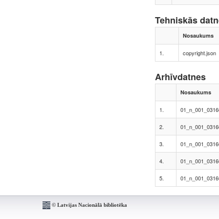
Tehniskās dat
Nosaukums
1.
copyright.json
Arhīvdatnes
Nosaukums
1.
01_n_001_0316
2.
01_n_001_0316
3.
01_n_001_0316
4.
01_n_001_0316
5.
01_n_001_0316
© Latvijas Nacionālā bibliotēka