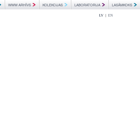
WWW ARHĪVS
KOLEKCIJAS
LABORATORIJA
LASĀMKOKS
|
LV
EN