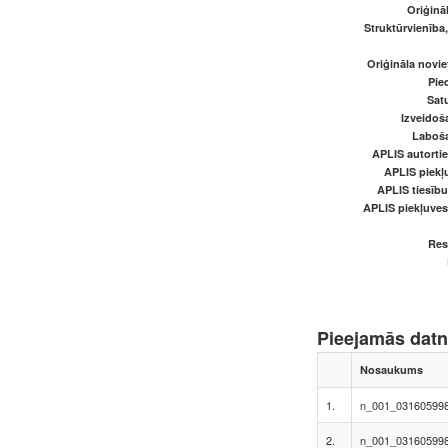
Oriģināl
Struktūrvienība
Oriģināla novi
Pied
Satu
Izveidoš
Laboš
APLIS autortie
APLIS piekļu
APLIS tiesīb
APLIS piekļuve
Res
Pieejamās dat
Nosaukums
1.
n_001_03160599
2.
n_001_031605998