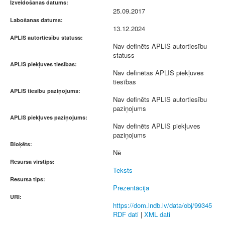
Izveidošanas datums:
25.09.2017
Labošanas datums:
13.12.2024
APLIS autortiesību statuss:
Nav definēts APLIS autortiesību
statuss
APLIS piekļuves tiesības:
Nav definētas APLIS piekļuves
tiesības
APLIS tiesību paziņojums:
Nav definēts APLIS autortiesību
paziņojums
APLIS piekļuves paziņojums:
Nav definēts APLIS piekļuves
paziņojums
Bloķēts:
Nē
Resursa virstips:
Teksts
Resursa tips:
Prezentācija
URI:
https://dom.lndb.lv/data/obj/99345
RDF dati
|
XML dati