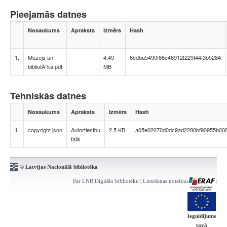
Pieejamās datnes
Nosaukums
Apraksts
Izmērs
Hash
1.
Muzejs un
4.49
6edba5490f66e46912f229f44f3b5284
bibliotÄ“ka.pdf
MB
Tehniskās datnes
Nosaukums
Apraksts
Izmērs
Hash
1.
copyright.json
Autortiesību
2.5 KB
a05e02070d0dc9ad2280bf90955b00
fails
© Latvijas Nacionālā bibliotēka
Par LNB Digitālo bibliotēku
|
Lietošanas noteikumi
|
Kontakti
Ieguldījums
tavā