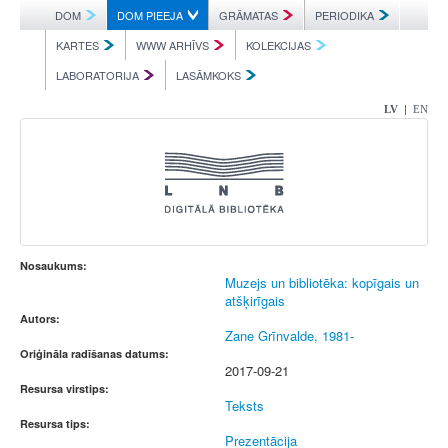
DOM
DOM PIEEJA
GRĀMATAS
PERIODIKA
KARTES
WWW ARHĪVS
KOLEKCIJAS
LABORATORIJA
LASĀMKOKS
|
LV
EN
Nosaukums:
Muzejs un bibliotēka: kopīgais un
atšķirīgais
Autors:
Zane Grīnvalde, 1981-
Oriģināla radīšanas datums:
2017-09-21
Resursa virstips:
Teksts
Resursa tips:
Prezentācija