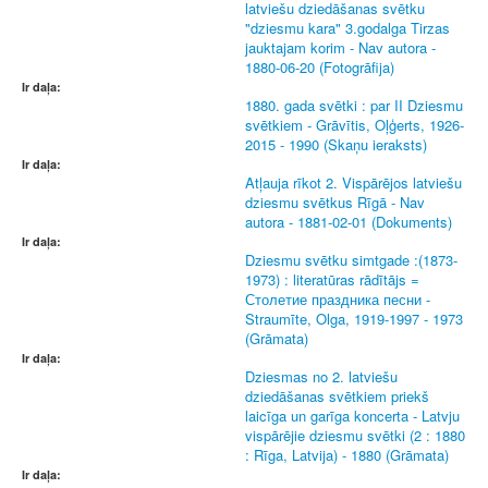
latviešu dziedāšanas svētku
"dziesmu kara" 3.godalga Tirzas
jauktajam korim - Nav autora -
1880-06-20 (Fotogrāfija)
Ir daļa:
1880. gada svētki : par II Dziesmu
svētkiem - Grāvītis, Oļģerts, 1926-
2015 - 1990 (Skaņu ieraksts)
Ir daļa:
Atļauja rīkot 2. Vispārējos latviešu
dziesmu svētkus Rīgā - Nav
autora - 1881-02-01 (Dokuments)
Ir daļa:
Dziesmu svētku simtgade :(1873-
1973) : literatūras rādītājs =
Столетие праздника песни -
Straumīte, Olga, 1919-1997 - 1973
(Grāmata)
Ir daļa:
Dziesmas no 2. latviešu
dziedāšanas svētkiem priekš
laicīga un garīga koncerta - Latvju
vispārējie dziesmu svētki (2 : 1880
: Rīga, Latvija) - 1880 (Grāmata)
Ir daļa: