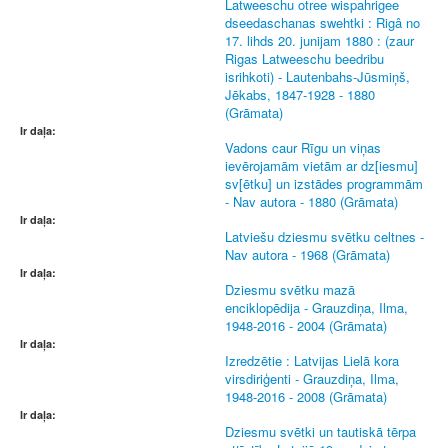
Latweeschu otree wispahrigee
dseedaschanas swehtki : Rigâ no
17. lihds 20. junijam 1880 : (zaur
Rigas Latweeschu beedribu
isrihkoti) - Lautenbahs-Jūsmiņš,
Jēkabs, 1847-1928 - 1880
(Grāmata)
Ir daļa:
Vadons caur Rīgu un viņas
ievērojamām vietām ar dz[iesmu]
sv[ētku] un izstādes programmām
- Nav autora - 1880 (Grāmata)
Ir daļa:
Latviešu dziesmu svētku celtnes -
Nav autora - 1968 (Grāmata)
Ir daļa:
Dziesmu svētku mazā
enciklopēdija - Grauzdiņa, Ilma,
1948-2016 - 2004 (Grāmata)
Ir daļa:
Izredzētie : Latvijas Lielā kora
virsdiriģenti - Grauzdiņa, Ilma,
1948-2016 - 2008 (Grāmata)
Ir daļa:
Dziesmu svētki un tautiskā tērpa