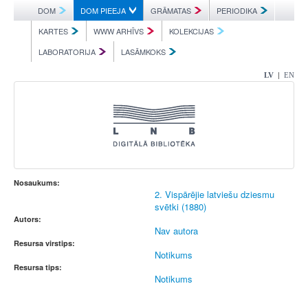
DOM
DOM PIEEJA
GRĀMATAS
PERIODIKA
KARTES
WWW ARHĪVS
KOLEKCIJAS
LABORATORIJA
LASĀMKOKS
|
LV
EN
Nosaukums:
2. Vispārējie latviešu dziesmu
svētki (1880)
Autors:
Nav autora
Resursa virstips:
Notikums
Resursa tips:
Notikums