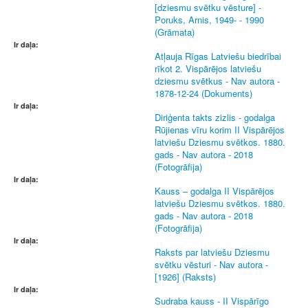
[dziesmu svētku vēsture] -
Poruks, Arnis, 1949- - 1990
(Grāmata)
Ir daļa:
Atļauja Rīgas Latviešu biedrībai
rīkot 2. Vispārējos latviešu
dziesmu svētkus - Nav autora -
1878-12-24 (Dokuments)
Ir daļa:
Diriģenta takts zizlis - godalga
Rūjienas vīru korim II Vispārējos
latviešu Dziesmu svētkos. 1880.
gads - Nav autora - 2018
(Fotogrāfija)
Ir daļa:
Kauss – godalga II Vispārējos
latviešu Dziesmu svētkos. 1880.
gads - Nav autora - 2018
(Fotogrāfija)
Ir daļa:
Raksts par latviešu Dziesmu
svētku vēsturi - Nav autora -
[1926] (Raksts)
Ir daļa:
Sudraba kauss - II Vispārīgo