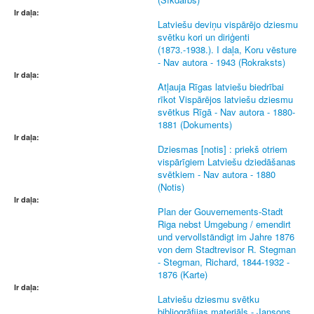
Ir daļa:
Latviešu deviņu vispārējo dziesmu
svētku kori un diriģenti
(1873.-1938.). I daļa, Koru vēsture
- Nav autora - 1943 (Rokraksts)
Ir daļa:
Atļauja Rīgas latviešu biedrībai
rīkot Vispārējos latviešu dziesmu
svētkus Rīgā - Nav autora - 1880-
1881 (Dokuments)
Ir daļa:
Dziesmas [notis] : priekš otriem
vispārīgiem Latviešu dziedāšanas
svētkiem - Nav autora - 1880
(Notis)
Ir daļa:
Plan der Gouvernements-Stadt
Riga nebst Umgebung / emendirt
und vervollständigt im Jahre 1876
von dem Stadtrevisor R. Stegman
- Stegman, Richard, 1844-1932 -
1876 (Karte)
Ir daļa:
Latviešu dziesmu svētku
bibliogrāfijas materiāls - Jansons,