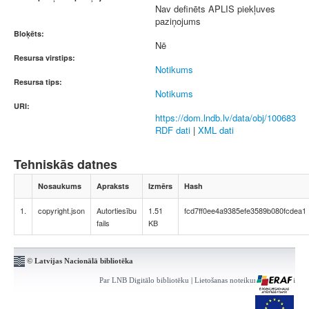
Nav definēts APLIS piekļuves
paziņojums
Bloķēts:
Nē
Resursa virstips:
Notikums
Resursa tips:
Notikums
URI:
https://dom.lndb.lv/data/obj/100683
RDF dati
|
XML dati
Tehniskās datnes
Nosaukums
Apraksts
Izmērs
Hash
1.
copyright.json
Autortiesību
1.51
fcd7ff0ee4a9385efe3589b080fcdea1
fails
KB
© Latvijas Nacionālā bibliotēka
Par LNB Digitālo bibliotēku
|
Lietošanas noteikumi
|
Kontakti