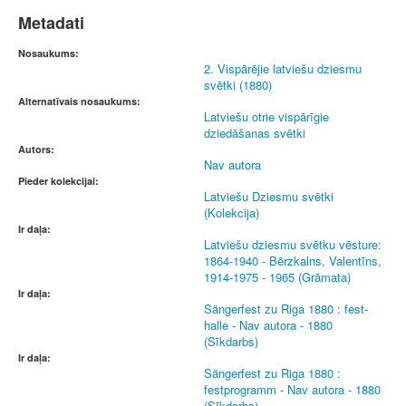
Metadati
Nosaukums:
2. Vispārējie latviešu dziesmu
svētki (1880)
Alternatīvais nosaukums:
Latviešu otrie vispārīgie
dziedāšanas svētki
Autors:
Nav autora
Pieder kolekcijai:
Latviešu Dziesmu svētki
(Kolekcija)
Ir daļa:
Latviešu dziesmu svētku vēsture:
1864-1940 - Bērzkalns, Valentīns,
1914-1975 - 1965 (Grāmata)
Ir daļa:
Sängerfest zu Riga 1880 : fest-
halle - Nav autora - 1880
(Sīkdarbs)
Ir daļa:
Sängerfest zu Riga 1880 :
festprogramm - Nav autora - 1880
(Sīkdarbs)