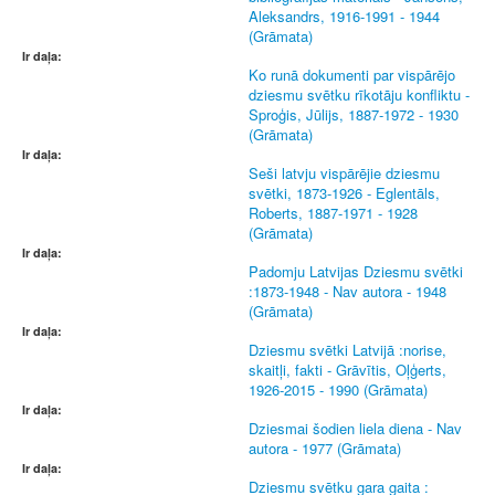
Aleksandrs, 1916-1991 - 1944
(Grāmata)
Ir daļa:
Ko runā dokumenti par vispārējo
dziesmu svētku rīkotāju konfliktu -
Sproģis, Jūlijs, 1887-1972 - 1930
(Grāmata)
Ir daļa:
Seši latvju vispārējie dziesmu
svētki, 1873-1926 - Eglentāls,
Roberts, 1887-1971 - 1928
(Grāmata)
Ir daļa:
Padomju Latvijas Dziesmu svētki
:1873-1948 - Nav autora - 1948
(Grāmata)
Ir daļa:
Dziesmu svētki Latvijā :norise,
skaitļi, fakti - Grāvītis, Oļģerts,
1926-2015 - 1990 (Grāmata)
Ir daļa:
Dziesmai šodien liela diena - Nav
autora - 1977 (Grāmata)
Ir daļa:
Dziesmu svētku gara gaita :