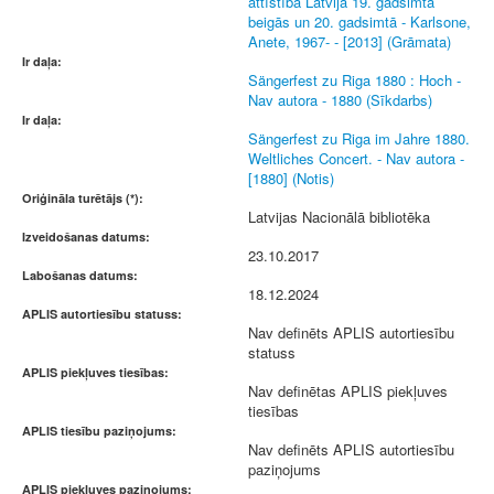
attīstība Latvijā 19. gadsimta
beigās un 20. gadsimtā - Karlsone,
Anete, 1967- - [2013] (Grāmata)
Ir daļa:
Sängerfest zu Riga 1880 : Hoch -
Nav autora - 1880 (Sīkdarbs)
Ir daļa:
Sängerfest zu Riga im Jahre 1880.
Weltliches Concert. - Nav autora -
[1880] (Notis)
Oriģināla turētājs (*):
Latvijas Nacionālā bibliotēka
Izveidošanas datums:
23.10.2017
Labošanas datums:
18.12.2024
APLIS autortiesību statuss:
Nav definēts APLIS autortiesību
statuss
APLIS piekļuves tiesības:
Nav definētas APLIS piekļuves
tiesības
APLIS tiesību paziņojums:
Nav definēts APLIS autortiesību
paziņojums
APLIS piekļuves paziņojums: