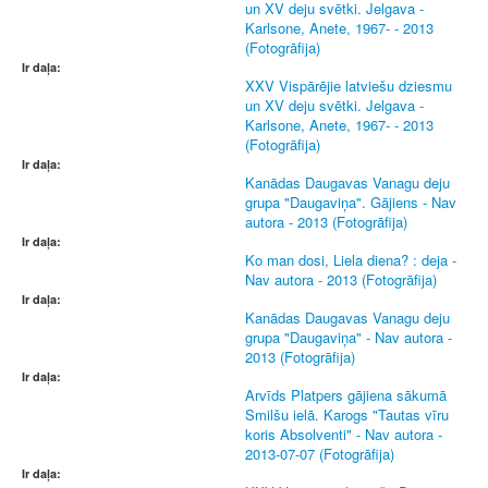
un XV deju svētki. Jelgava -
Karlsone, Anete, 1967- - 2013
(Fotogrāfija)
Ir daļa:
XXV Vispārējie latviešu dziesmu
un XV deju svētki. Jelgava -
Karlsone, Anete, 1967- - 2013
(Fotogrāfija)
Ir daļa:
Kanādas Daugavas Vanagu deju
grupa "Daugaviņa". Gājiens - Nav
autora - 2013 (Fotogrāfija)
Ir daļa:
Ko man dosi, Liela diena? : deja -
Nav autora - 2013 (Fotogrāfija)
Ir daļa:
Kanādas Daugavas Vanagu deju
grupa "Daugaviņa" - Nav autora -
2013 (Fotogrāfija)
Ir daļa:
Arvīds Platpers gājiena sākumā
Smilšu ielā. Karogs "Tautas vīru
koris Absolventi" - Nav autora -
2013-07-07 (Fotogrāfija)
Ir daļa: