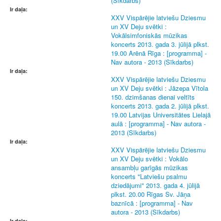
(Sīkdarbs)
Ir daļa:
XXV Vispārējie latviešu Dziesmu
un XV Deju svētki :
Vokālsimfoniskās mūzikas
koncerts 2013. gada 3. jūlijā plkst.
19.00 Arēnā Rīga : [programma] -
Nav autora - 2013 (Sīkdarbs)
Ir daļa:
XXV Vispārējie latviešu Dziesmu
un XV Deju svētki : Jāzepa Vītola
150. dzimšanas dienai veltīts
koncerts 2013. gada 2. jūlijā plkst.
19.00 Latvijas Universitātes Lielajā
aulā : [programma] - Nav autora -
2013 (Sīkdarbs)
Ir daļa:
XXV Vispārējie latviešu Dziesmu
un XV Deju svētki : Vokālo
ansambļu garīgās mūzikas
koncerts "Latviešu psalmu
dziedājumi" 2013. gada 4. jūlijā
plkst. 20.00 Rīgas Sv. Jāņa
baznīcā : [programma] - Nav
autora - 2013 (Sīkdarbs)
Ir daļa: