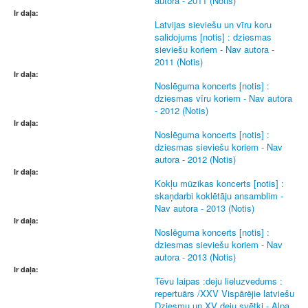
autora - 2011 (Notis)
Ir daļa:
Latvijas sieviešu un vīru koru
salidojums [notis] : dziesmas
sieviešu koriem - Nav autora -
2011 (Notis)
Ir daļa:
Noslēguma koncerts [notis] :
dziesmas vīru koriem - Nav autora
- 2012 (Notis)
Ir daļa:
Noslēguma koncerts [notis] :
dziesmas sieviešu koriem - Nav
autora - 2012 (Notis)
Ir daļa:
Kokļu mūzikas koncerts [notis] :
skaņdarbi koklētāju ansamblim -
Nav autora - 2013 (Notis)
Ir daļa:
Noslēguma koncerts [notis] :
dziesmas sieviešu koriem - Nav
autora - 2013 (Notis)
Ir daļa:
Tēvu laipas :deju lieluzvedums :
repertuārs /XXV Vispārējie latviešu
Dziesmu un XV deju svētki - Alpa,