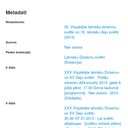
Metadati
Nosaukums:
25. Vispārējie latviešu dziesmu
svētki un 15. latviešu deju svētki
(2013)
Autors:
Nav autora
Pieder kolekcijai:
Latviešu Dziesmu svētki
(Kolekcija)
Ir daļa:
XXV Vispārējie latviešu Dziesmu
un XV Deju svētki : Pūtēju
orķestru dižkoncerts 2013. gada 6.
jūlijā plkst. 17.00 Doma laukumā :
[programma] - Nav autora - 2013
(Sīkdarbs)
Ir daļa:
XXV Vispārējie latviešu Dziesmu
un XV Deju svētki,
30.06./07.07.2013 : Lai svētki
atbalsojas : [svētku norises plāns]