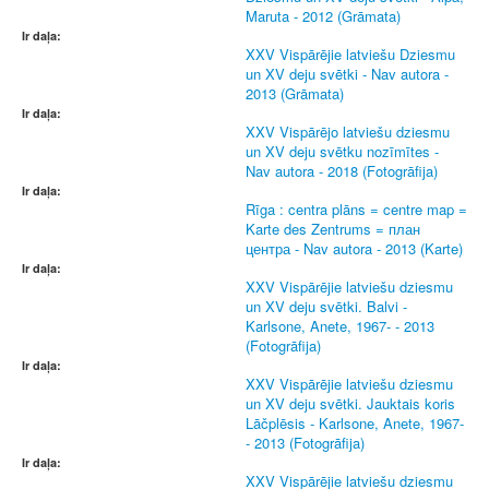
Maruta - 2012 (Grāmata)
Ir daļa:
XXV Vispārējie latviešu Dziesmu
un XV deju svētki - Nav autora -
2013 (Grāmata)
Ir daļa:
XXV Vispārējo latviešu dziesmu
un XV deju svētku nozīmītes -
Nav autora - 2018 (Fotogrāfija)
Ir daļa:
Rīga : centra plāns = centre map =
Karte des Zentrums = план
центра - Nav autora - 2013 (Karte)
Ir daļa:
XXV Vispārējie latviešu dziesmu
un XV deju svētki. Balvi -
Karlsone, Anete, 1967- - 2013
(Fotogrāfija)
Ir daļa:
XXV Vispārējie latviešu dziesmu
un XV deju svētki. Jauktais koris
Lāčplēsis - Karlsone, Anete, 1967-
- 2013 (Fotogrāfija)
Ir daļa:
XXV Vispārējie latviešu dziesmu