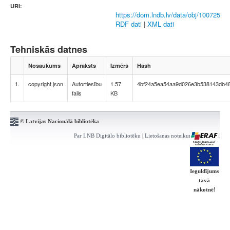
URI:
https://dom.lndb.lv/data/obj/100725
RDF dati
|
XML dati
Tehniskās datnes
Nosaukums
Apraksts
Izmērs
Hash
1.
copyright.json
Autortiesību
1.57
4bf24a5ea54aa9d026e3b538143db4
fails
KB
© Latvijas Nacionālā bibliotēka
Par LNB Digitālo bibliotēku
|
Lietošanas noteikumi
|
Kontakti
Ieguldījums
tavā
nākotnē!