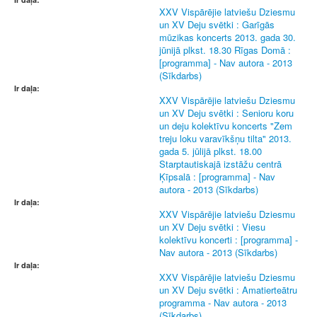
XXV Vispārējie latviešu Dziesmu
un XV Deju svētki : Garīgās
mūzikas koncerts 2013. gada 30.
jūnijā plkst. 18.30 Rīgas Domā :
[programma] - Nav autora - 2013
(Sīkdarbs)
Ir daļa:
XXV Vispārējie latviešu Dziesmu
un XV Deju svētki : Senioru koru
un deju kolektīvu koncerts "Zem
treju loku varavīkšņu tilta" 2013.
gada 5. jūlijā plkst. 18.00
Starptautiskajā izstāžu centrā
Ķīpsalā : [programma] - Nav
autora - 2013 (Sīkdarbs)
Ir daļa:
XXV Vispārējie latviešu Dziesmu
un XV Deju svētki : Viesu
kolektīvu koncerti : [programma] -
Nav autora - 2013 (Sīkdarbs)
Ir daļa:
XXV Vispārējie latviešu Dziesmu
un XV Deju svētki : Amatierteātru
programma - Nav autora - 2013
(Sīkdarbs)