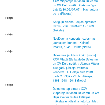
XXV Vispārējie latviešu Dziesmu
un XV Deju svētki. Gaisma līgo
Latvijā 30.06./07.07. - Nav autora -
2013 (Plakāts)
Ir daļa:
Spriguļu sišana : dejas apraksts -
Ozols, Vilis, 1923-2011 - 1989
(Teksts)
Ir daļa:
Noslēguma koncerts :dziesmas
jauktajiem koriem - Kalniņš,
Imants, 1941- - 2012 (Notis)
Ir daļa:
Dziesmas jauktam korim [notis] :
XXV Vispārējie latviešu Dziesmu
un XV Deju svētki : Jāzepa Vītola
150 gadu jubilejai veltītais
koncerts LU Lielajā aulā 2013.
gada 2. jūlijā - Vītols, Jāzeps,
1863-1948 - 2013 (Notis)
Ir daļa:
Dziesma top citādi : XXV
Vispārējo latviešu Dziesmu un XV
Deju svētku tautas lietišķās
mākslas un dizaina lietu izstāde :