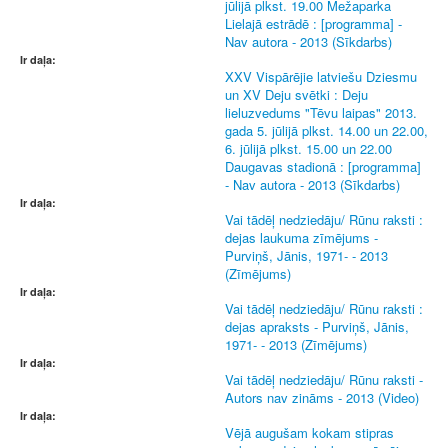
jūlijā plkst. 19.00 Mežaparka
Lielajā estrādē : [programma] -
Nav autora - 2013 (Sīkdarbs)
Ir daļa:
XXV Vispārējie latviešu Dziesmu
un XV Deju svētki : Deju
lieluzvedums "Tēvu laipas" 2013.
gada 5. jūlijā plkst. 14.00 un 22.00,
6. jūlijā plkst. 15.00 un 22.00
Daugavas stadionā : [programma]
- Nav autora - 2013 (Sīkdarbs)
Ir daļa:
Vai tādēļ nedziedāju/ Rūnu raksti :
dejas laukuma zīmējums -
Purviņš, Jānis, 1971- - 2013
(Zīmējums)
Ir daļa:
Vai tādēļ nedziedāju/ Rūnu raksti :
dejas apraksts - Purviņš, Jānis,
1971- - 2013 (Zīmējums)
Ir daļa:
Vai tādēļ nedziedāju/ Rūnu raksti -
Autors nav zināms - 2013 (Video)
Ir daļa:
Vējā augušam kokam stipras