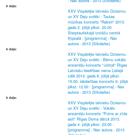
- Nav autora - 2013 (Sīkdarbs)
Ir daļa:
XXV Vispārējie latviešu Dziesmu
un XV Deju svētki : Tautas
mūzikas koncerts "Raksti" 2013.
gada 2. jūlijā plkst. 20.00
Starptautiskajā izstāžu centrā
Ķīpsalā : [programma] - Nav
autora - 2013 (Sīkdarbs)
Ir daļa:
XXV Vispārējie latviešu Dziesmu
un XV Deju svētki : Bērnu vokālo
ansambļu koncerts "Jūriņā" Rīgas
Latviešu biedrības nama Lielajā
zālē 2013. gada 6. jūlijā plkst.
15.00, labdarības koncerts 6. jūlijā
plkst. 12.00 : [programma] - Nav
autora - 2013 (Sīkdarbs)
Ir daļa:
XXV Vispārējie latviešu Dziesmu
un XV Deju svētki : Vokālo
ansambļu koncerts "Putns ar zīda
asti" Rīgas Doma dārzā 2013.
gada 4. jūlijā plkst. 23.00 :
[programma] - Nav autora - 2013