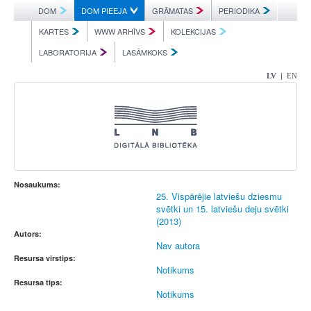
DOM
DOM PIEEJA
GRĀMATAS
PERIODIKA
KARTES
WWW ARHĪVS
KOLEKCIJAS
LABORATORIJA
LASĀMKOKS
|
LV
EN
Nosaukums:
25. Vispārējie latviešu dziesmu
svētki un 15. latviešu deju svētki
(2013)
Autors:
Nav autora
Resursa virstips:
Notikums
Resursa tips:
Notikums