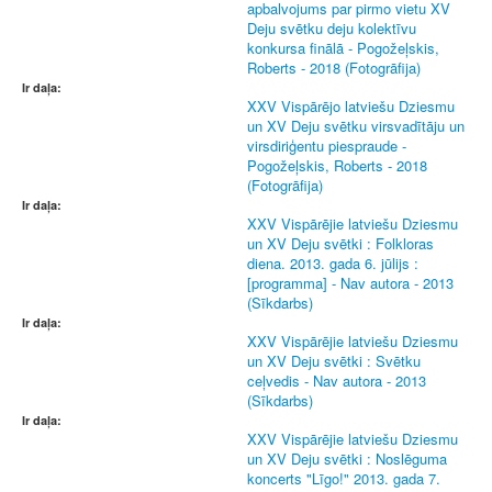
apbalvojums par pirmo vietu XV
Deju svētku deju kolektīvu
konkursa finālā - Pogožeļskis,
Roberts - 2018 (Fotogrāfija)
Ir daļa:
XXV Vispārējo latviešu Dziesmu
un XV Deju svētku virsvadītāju un
virsdiriģentu piespraude -
Pogožeļskis, Roberts - 2018
(Fotogrāfija)
Ir daļa:
XXV Vispārējie latviešu Dziesmu
un XV Deju svētki : Folkloras
diena. 2013. gada 6. jūlijs :
[programma] - Nav autora - 2013
(Sīkdarbs)
Ir daļa:
XXV Vispārējie latviešu Dziesmu
un XV Deju svētki : Svētku
ceļvedis - Nav autora - 2013
(Sīkdarbs)
Ir daļa:
XXV Vispārējie latviešu Dziesmu
un XV Deju svētki : Noslēguma
koncerts "Līgo!" 2013. gada 7.