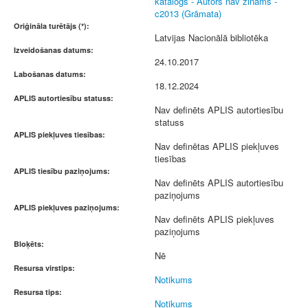
katalogs - Autors nav zināms -
c2013 (Grāmata)
Oriģināla turētājs (*):
Latvijas Nacionālā bibliotēka
Izveidošanas datums:
24.10.2017
Labošanas datums:
18.12.2024
APLIS autortiesību statuss:
Nav definēts APLIS autortiesību
statuss
APLIS piekļuves tiesības:
Nav definētas APLIS piekļuves
tiesības
APLIS tiesību paziņojums:
Nav definēts APLIS autortiesību
paziņojums
APLIS piekļuves paziņojums:
Nav definēts APLIS piekļuves
paziņojums
Bloķēts:
Nē
Resursa virstips:
Notikums
Resursa tips:
Notikums