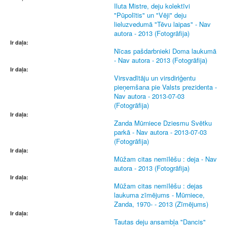
Iluta Mistre, deju kolektīvi
"Pūpolītis" un "Vēji" deju
lieluzvedumā "Tēvu laipas" - Nav
autora - 2013 (Fotogrāfija)
Ir daļa:
Nīcas pašdarbnieki Doma laukumā
- Nav autora - 2013 (Fotogrāfija)
Ir daļa:
Virsvadītāju un virsdiriģentu
pieņemšana pie Valsts prezidenta -
Nav autora - 2013-07-03
(Fotogrāfija)
Ir daļa:
Zanda Mūrniece Dziesmu Svētku
parkā - Nav autora - 2013-07-03
(Fotogrāfija)
Ir daļa:
Mūžam citas nemīlēšu : deja - Nav
autora - 2013 (Fotogrāfija)
Ir daļa:
Mūžam citas nemīlēšu : dejas
laukuma zīmējums - Mūrniece,
Zanda, 1970- - 2013 (Zīmējums)
Ir daļa:
Tautas deju ansambļa "Dancis"