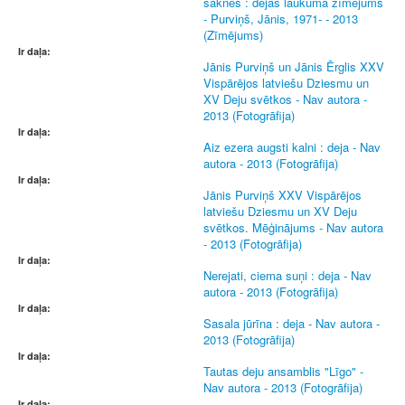
saknes : dejas laukuma zīmējums
- Purviņš, Jānis, 1971- - 2013
(Zīmējums)
Ir daļa:
Jānis Purviņš un Jānis Ērglis XXV
Vispārējos latviešu Dziesmu un
XV Deju svētkos - Nav autora -
2013 (Fotogrāfija)
Ir daļa:
Aiz ezera augsti kalni : deja - Nav
autora - 2013 (Fotogrāfija)
Ir daļa:
Jānis Purviņš XXV Vispārējos
latviešu Dziesmu un XV Deju
svētkos. Mēģinājums - Nav autora
- 2013 (Fotogrāfija)
Ir daļa:
Nerejati, ciema suņi : deja - Nav
autora - 2013 (Fotogrāfija)
Ir daļa:
Sasala jūrīna : deja - Nav autora -
2013 (Fotogrāfija)
Ir daļa:
Tautas deju ansamblis "Līgo" -
Nav autora - 2013 (Fotogrāfija)
Ir daļa: