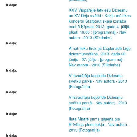
Ir daļa:
XXV Vispārējie latviešu Dziesmu
un XV Deju svētki : Kokļu mūzikas
koncerts Starptautiskajā izstāžu
centrā Ķīpsala 2013. gada 4. jūlijā
plkst. 19.00 : [programma] - Nav
autora - 2013 (Sīkdarbs)
Ir daļa:
Amatnieku tirdziņš Esplanādē Līgo
dziesmusvētkos. 2013. gada 20.
jūnijs - 07. jūlijs : [programma] -
Nav autora - 2013 (Sīkdarbs)
Ir daļa:
Virsvadītāju kopbilde Dziesmu
svētku parkā - Nav autora - 2013
(Fotogrāfija)
Ir daļa:
Virsvadītāju kopbilde Dziesmu
svētku parkā - Nav autora - 2013
(Fotogrāfija)
Ir daļa:
Iluta Mistre pirms gājiena pie
Brīvības pieminekļa - Nav autora -
2013 (Fotogrāfija)
Ir daļa: