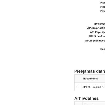
Pied
Pied
Pied
Izveidoš
APLIS autortie
APLIS piekļu
APLIS tiesīb
APLIS piekļuve
Res
Pieejamās dat
Nosaukums
1.
Rakstu krājuma "Di
Arhīvdatnes