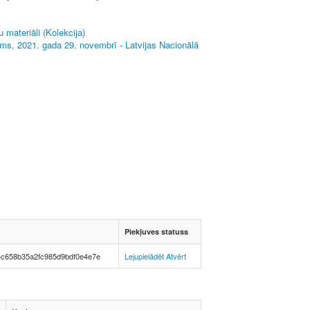
 materiāli (Kolekcija)
ums, 2021. gada 29. novembrī - Latvijas Nacionālā
Piekļuves statuss
4c658b35a2fc985d9bdf0e4e7e
Lejupielādēt
Atvērt