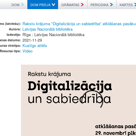
DOM
DOM PIEEJA
GRĀMATAS
PERIODIKA
KARTES
Rakstu krājuma "Digitalizācija un sabiedrība" atklāšanas pasāk
s (latviešu):
Latvijas Nacionālā bibliotēka
Autors:
Rīga : Latvijas Nacionālā bibliotēka
Izdevējs:
2021-11-29
šanas datums:
Kustīgs attēls
ursa virstips:
Video
Resursa tips: