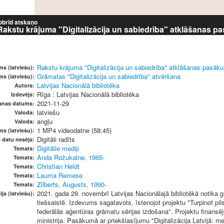
obrīd atskaņo
Rakstu krājuma "Digitalizācija un sabiedrība" atklāšanas 
Rakstu krājuma "Digitalizācija un sabiedrība" atklāšanas pasāk
s (latviešu):
Grāmatas "Digitalizācija un sabiedrība" atvēršana
s (latviešu):
Latvijas Nacionālā bibliotēka
Autors:
Rīga : Latvijas Nacionālā bibliotēka
Izdevējs:
2021-11-29
šanas datums:
latviešu
Valoda:
angļu
Valoda:
1 MP4 videodatne (58:45)
ms (latviešu):
Digitāli radīts
s datu nesējs:
Digitālie mediji
Temats:
Anda Rožukalne, 1965-
Temats:
Christian Heldt
Temats:
Lauma Remese
Temats:
Zilberts, Augusts, 1990-
Temats:
2021. gada 29. novembrī Latvijas Nacionālajā bibliotēkā notika g
ja (latviešu):
tiešsaistē. Izdevums sagatavots, īstenojot projektu "Turpinot pils
federālās aģentūras grāmatu sērijas izdošana". Projektu finansēj
ministrija. Pasākumā ar priekšlasījumu "Digitalizācija Latvijā: 