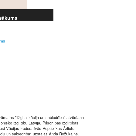
pasākums
ums
rāmatas "Digitalizācija un sabiedrība" atvēršana
onisko izglītību Latvijā. Pilsonības izglītības
usi Vācijas Federatīvās Republikas Ārlietu
mediji un sabiedrība" uzstājās Anda Rožukalne.