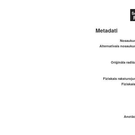
Š
Metadati
Nosaukum
Alternatīvais nosaukum
Oriģināla radī
Fiziskais raksturoju
Fiziskai
Anotāci