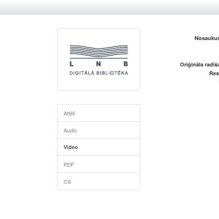
Nosaukum
Oriģināla radī
Res
Attēli
Audio
Video
PDF
Citi