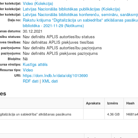
Video (Kolekcija)
er kolekcijai:
Latvijas Nacionālās bibliotēkas publikācijas (Kolekcija)
er kolekcijai:
Latvijas Nacionālās bibliotēkas konferenču, semināru, sanāksmju
er kolekcijai:
Rakstu krājuma "Digitalizācija un sabiedrība" atklāšanas pasāk
Daļa no:
bibliotēka - 2021-11-29 (Notikums)
30.12.2021
anas datums:
Nav definēts APLIS autortiesību statuss
sību statuss:
Nav definētas APLIS piekļuves tiesības
ves tiesības:
Nav definēts APLIS autortiesību paziņojums
u paziņojums:
Nav definēts APLIS piekļuves paziņojums
s paziņojums:
Nē
Bloķēts:
Kustīgs attēls
ursa virstips:
Video
Resursa tips:
https://dom.lndb.lv/data/obj/1013690
URI:
RDF dati
|
XML dati
nes
Apraksts
Izmērs
Hash
gitalizācija un sabiedrība" atklāšanas pasākums
4.36 GB
f4681a