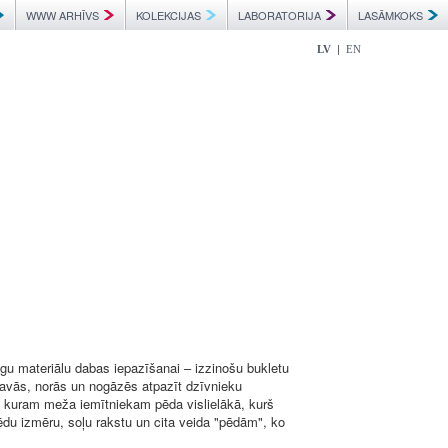
WWW ARHĪVS
KOLEKCIJAS
LABORATORIJA
LASĀMKOKS
|
LV
EN
gu materiālu dabas iepazīšanai – izzinošu bukletu
avās, norās un nogāzēs atpazīt dzīvnieku
t, kuram meža iemītniekam pēda vislielākā, kurš
ēdu izmēru, soļu rakstu un cita veida "pēdām", ko