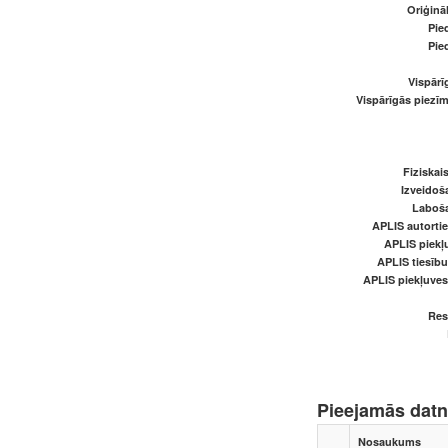
Oriģināl
Pied
Pied
Vispārī
Vispārīgās piezīm
Fiziskai
Izveidoš
Laboš
APLIS autortie
APLIS piekļu
APLIS tiesīb
APLIS piekļuve
Res
Pieejamās dat
Nosaukums