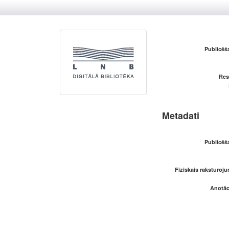
Publicēš
Res
Metadati
Publicēš
Fiziskais raksturoju
Anotāci