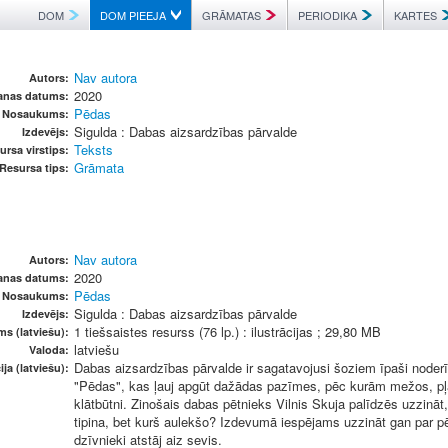
DOM
DOM PIEEJA
GRĀMATAS
PERIODIKA
KARTES
Nav autora
Autors:
2020
anas datums:
Pēdas
Nosaukums:
Sigulda : Dabas aizsardzības pārvalde
Izdevējs:
Teksts
ursa virstips:
Grāmata
Resursa tips:
Nav autora
Autors:
2020
anas datums:
Pēdas
Nosaukums:
Sigulda : Dabas aizsardzības pārvalde
Izdevējs:
1 tiešsaistes resurss (76 lp.) : ilustrācijas ; 29,80 MB
ms (latviešu):
latviešu
Valoda:
Dabas aizsardzības pārvalde ir sagatavojusi šoziem īpaši noderī
ja (latviešu):
"Pēdas", kas ļauj apgūt dažādas pazīmes, pēc kurām mežos, pļ
klātbūtni. Zinošais dabas pētnieks Vilnis Skuja palīdzēs uzzinā
tipina, bet kurš aulekšo? Izdevumā iespējams uzzināt gan par p
dzīvnieki atstāj aiz sevis.