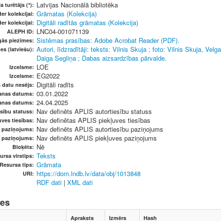
Latvijas Nacionālā bibliotēka
a turētājs (*):
Grāmatas (Kolekcija)
er kolekcijai:
Digitāli radītās grāmatas (Kolekcija)
er kolekcijai:
LNC04-001071139
ALEPH ID:
Sistēmas prasības: Adobe Acrobat Reader (PDF).
gās piezīmes:
Autori, līdzradītāji: teksts: Vilnis Skuja ; foto: Vilnis Skuja, V
es (latviešu):
Daiga Segliņa ; Dabas aizsardzības pārvalde.
LOE
Izcelsme:
EG2022
Izcelsme:
Digitāli radīts
s datu nesējs:
03.01.2022
anas datums:
24.04.2025
anas datums:
Nav definēts APLIS autortiesību statuss
sību statuss:
Nav definētas APLIS piekļuves tiesības
ves tiesības:
Nav definēts APLIS autortiesību paziņojums
u paziņojums:
Nav definēts APLIS piekļuves paziņojums
s paziņojums:
Nē
Bloķēts:
Teksts
ursa virstips:
Grāmata
Resursa tips:
https://dom.lndb.lv/data/obj/1013848
URI:
RDF dati
|
XML dati
nes
Apraksts
Izmērs
Hash