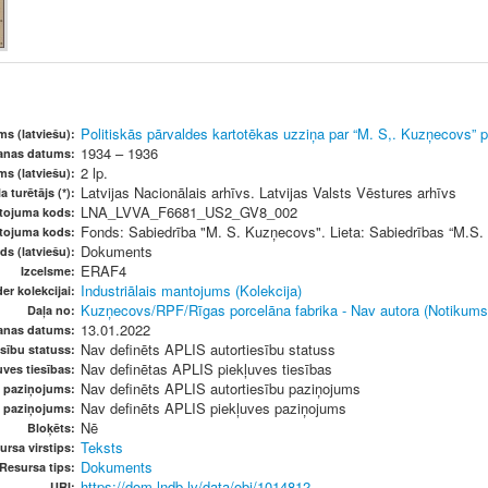
Politiskās pārvaldes kartotēkas uzziņa par “M. S,. Kuzņecovs” p
s (latviešu):
1934 – 1936
šanas datums:
2 lp.
ms (latviešu):
Latvijas Nacionālais arhīvs. Latvijas Valsts Vēstures arhīvs
a turētājs (*):
LNA_LVVA_F6681_US2_GV8_002
etojuma kods:
Fonds: Sabiedrība "M. S. Kuzņecovs". Lieta: Sabiedrības “M.S.
etojuma kods:
Dokuments
ds (latviešu):
ERAF4
Izcelsme:
Industriālais mantojums (Kolekcija)
er kolekcijai:
Kuzņecovs/RPF/Rīgas porcelāna fabrika - Nav autora (Notikums
Daļa no:
13.01.2022
anas datums:
Nav definēts APLIS autortiesību statuss
sību statuss:
Nav definētas APLIS piekļuves tiesības
ves tiesības:
Nav definēts APLIS autortiesību paziņojums
u paziņojums:
Nav definēts APLIS piekļuves paziņojums
s paziņojums:
Nē
Bloķēts:
Teksts
ursa virstips:
Dokuments
Resursa tips:
https://dom.lndb.lv/data/obj/1014812
URI: