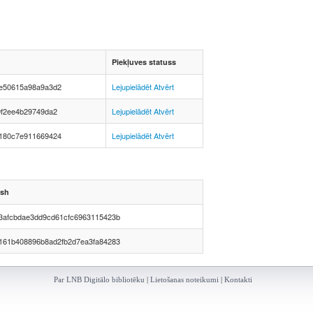
Piekļuves statuss
e50615a98a9a3d2
Lejupielādēt
Atvērt
9f2ee4b29749da2
Lejupielādēt
Atvērt
180c7e911669424
Lejupielādēt
Atvērt
sh
3afcbdae3dd9cd61cfc6963115423b
161b408896b8ad2fb2d7ea3fa84283
Par LNB Digitālo bibliotēku
|
Lietošanas noteikumi
|
Kontakti