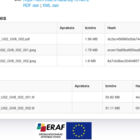
RDF dati
|
XML dati
nes
Apraksts
Izmērs
Hash
_US2_GV8_002.pdf
1.96 MB
dc2ec456960e5da74
US2_GV8_002_001.jpeg
1.79 MB
ecee15a65baf650aa
US2_GV8_002_002.jpeg
1.8 MB
8a7cb36ac20404857
Apraksts
Izmērs
Ha
US2_GV8_002_001.tif
30.82 MB
4e
US2_GV8_002_002.tif
31.11 MB
00