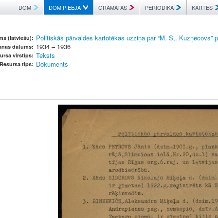
DOM
DOM PIEEJA
GRĀMATAS
PERIODIKA
KARTES
Politiskās pārvaldes kartotēkas uzziņa par “M. S,. Kuzņecovs” p
s (latviešu):
1934 – 1936
šanas datums:
Teksts
ursa virstips:
Dokuments
Resursa tips: