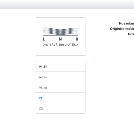
Nosaukum
Oriģināla radī
Res
Attēli
Audio
Video
PDF
Citi