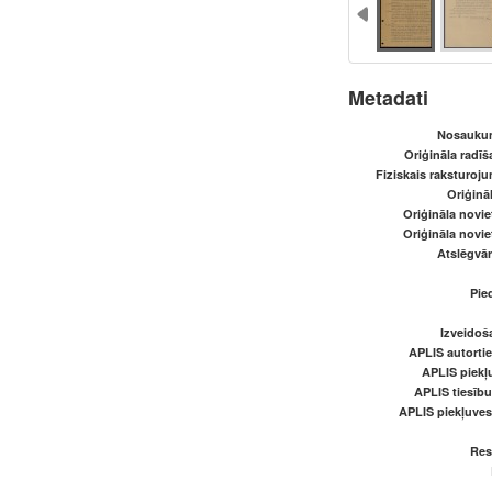
Metadati
Nosaukum
Oriģināla radī
Fiziskais raksturoju
Oriģināl
Oriģināla novi
Oriģināla novi
Atslēgvār
Pied
Izveidoš
APLIS autortie
APLIS piekļu
APLIS tiesīb
APLIS piekļuve
Res