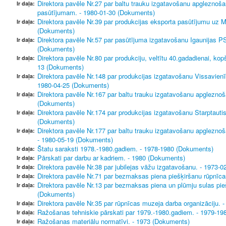
Direktora pavēle Nr.27 par baltu trauku izgatavošanu apgleznoša
Ir daļa:
pasūtījumam. - 1980-01-30 (Dokuments)
Direktora pavēle Nr.39 par produkcijas eksporta pasūtījumu uz M
Ir daļa:
(Dokuments)
Direktora pavēle Nr.57 par pasūtījuma izgatavošanu Igaunijas PS
Ir daļa:
(Dokuments)
Direktora pavēle Nr.80 par produkciju, veltītu 40.gadadienai, ko
Ir daļa:
13 (Dokuments)
Direktora pavēle Nr.148 par produkcijas izgatavošanu Vissavienī
Ir daļa:
1980-04-25 (Dokuments)
Direktora pavēle Nr.167 par baltu trauku izgatavošanu apgleznoš
Ir daļa:
(Dokuments)
Direktora pavēle Nr.174 par produkcijas izgatavošanu Starptaut
Ir daļa:
(Dokuments)
Direktora pavēle Nr.177 par baltu trauku izgatavošanu apglezno
Ir daļa:
- 1980-05-19 (Dokuments)
Štatu saraksti 1978.-1980.gadiem. - 1978-1980 (Dokuments)
Ir daļa:
Pārskati par darbu ar kadriem. - 1980 (Dokuments)
Ir daļa:
Direktora pavēle Nr.38 par jubilejas vāžu izgatavošanu. - 1973-
Ir daļa:
Direktora pavēle Nr.71 par bezmaksas piena piešķiršanu rūpnīc
Ir daļa:
Direktora pavēle Nr.13 par bezmaksas piena un plūmju sulas pie
Ir daļa:
(Dokuments)
Direktora pavēle Nr.35 par rūpnīcas muzeja darba organizāciju.
Ir daļa:
Ražošanas tehniskie pārskati par 1979.-1980.gadiem. - 1979-1
Ir daļa:
Ražošanas materiālu normatīvi. - 1973 (Dokuments)
Ir daļa: