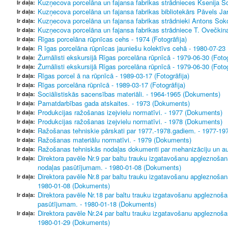
Kuzņecova porcelāna un fajansa fabrikas strādnieces Ksenija So
Ir daļa:
Kuzņecova porcelāna un fajansa fabrikas bibliotekārs Pāvels Jar
Ir daļa:
Kuzņecova porcelāna un fajansa fabrikas strādnieki Antons Sokol
Ir daļa:
Kuzņecova porcelāna un fajansa fabrikas strādniece T. Ovečkina 
Ir daļa:
Rīgas porcelāna rūpnīcas cehs - 1974 (Fotogrāfija)
Ir daļa:
R īgas porcelāna rūpnīcas jauniešu kolektīvs cehā - 1980-07-23 (
Ir daļa:
Žurnālisti ekskursijā Rīgas porcelāna rūpnīcā - 1979-06-30 (Fotog
Ir daļa:
Žurnālisti ekskursijā Rīgas porcelāna rūpnīcā - 1979-06-30 (Fotog
Ir daļa:
Rīgas porcel ā na rūpnīcā - 1989-03-17 (Fotogrāfija)
Ir daļa:
Rīgas porcelāna rūpnīcā - 1989-03-17 (Fotogrāfija)
Ir daļa:
Sociālistiskās sacensības materiāli. - 1964-1965 (Dokuments)
Ir daļa:
Pamatdarbības gada atskaites. - 1973 (Dokuments)
Ir daļa:
Produkcijas ražošanas izejvielu normatīvi. - 1977 (Dokuments)
Ir daļa:
Produkcijas ražošanas izejvielu normatīvi. - 1978 (Dokuments)
Ir daļa:
Ražošanas tehniskie pārskati par 1977.-1978.gadiem. - 1977-1
Ir daļa:
Ražošanas materiālu normatīvi. - 1979 (Dokuments)
Ir daļa:
Ražošanas tehniskās nodaļas dokumenti par mehanizāciju un au
Ir daļa:
Direktora pavēle Nr.9 par baltu trauku izgatavošanu apgleznošan
Ir daļa:
nodaļas pasūtījumam. - 1980-01-08 (Dokuments)
Direktora pavēle Nr.8 par baltu trauku izgatavošanu apgleznoša
Ir daļa:
1980-01-08 (Dokuments)
Direktora pavēle Nr.18 par baltu trauku izgatavošanu apgleznoš
Ir daļa:
pasūtījumam. - 1980-01-18 (Dokuments)
Direktora pavēle Nr.24 par baltu trauku izgatavošanu apgleznošan
Ir daļa:
1980-01-29 (Dokuments)