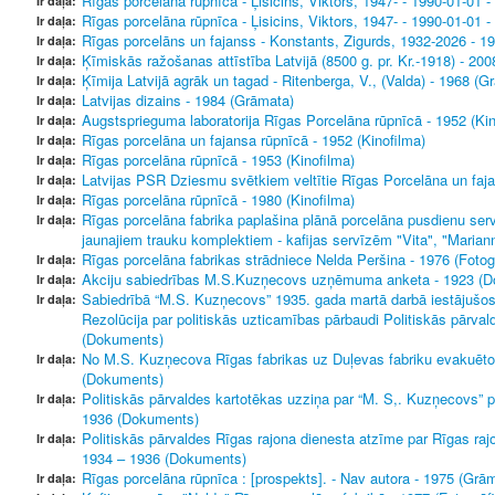
Rīgas porcelāna rūpnīca - Ļisicins, Viktors, 1947- - 1990-01-01 -
Ir daļa:
Rīgas porcelāna rūpnīca - Ļisicins, Viktors, 1947- - 1990-01-01 -
Ir daļa:
Rīgas porcelāns un fajanss - Konstants, Zigurds, 1932-2026 - 1
Ir daļa:
Ķīmiskās ražošanas attīstība Latvijā (8500 g. pr. Kr.-1918) - 20
Ir daļa:
Ķīmija Latvijā agrāk un tagad - Ritenberga, V., (Valda) - 1968 (G
Ir daļa:
Latvijas dizains - 1984 (Grāmata)
Ir daļa:
Augstsprieguma laboratorija Rīgas Porcelāna rūpnīcā - 1952 (Kin
Ir daļa:
Rīgas porcelāna un fajansa rūpnīcā - 1952 (Kinofilma)
Ir daļa:
Rīgas porcelāna rūpnīcā - 1953 (Kinofilma)
Ir daļa:
Latvijas PSR Dziesmu svētkiem veltītie Rīgas Porcelāna un fajan
Ir daļa:
Rīgas porcelāna rūpnīcā - 1980 (Kinofilma)
Ir daļa:
Rīgas porcelāna fabrika paplašina plānā porcelāna pusdienu servī
Ir daļa:
jaunajiem trauku komplektiem - kafijas servīzēm "Vita", "Mariann
Rīgas porcelāna fabrikas strādniece Nelda Peršina - 1976 (Fotogr
Ir daļa:
Akciju sabiedrības M.S.Kuzņecovs uzņēmuma anketa - 1923 (
Ir daļa:
Sabiedrībā “M.S. Kuzņecovs” 1935. gada martā darbā iestājušos 
Ir daļa:
Rezolūcija par politiskās uzticamības pārbaudi Politiskās pārva
(Dokuments)
No M.S. Kuzņecova Rīgas fabrikas uz Duļevas fabriku evakuēto 
Ir daļa:
(Dokuments)
Politiskās pārvaldes kartotēkas uzziņa par “M. S,. Kuzņecovs” p
Ir daļa:
1936 (Dokuments)
Politiskās pārvaldes Rīgas rajona dienesta atzīme par Rīgas raj
Ir daļa:
1934 – 1936 (Dokuments)
Rīgas porcelāna rūpnīca : [prospekts]. - Nav autora - 1975 (Grā
Ir daļa: