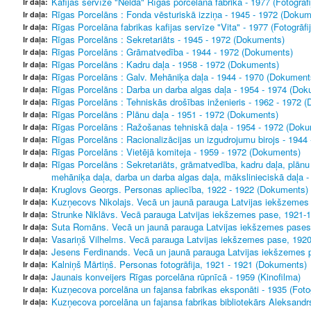
Kafijas servīze "Nelda" Rīgas porcelāna fabrikā - 1977 (Fotogrāfi
Ir daļa:
Rīgas Porcelāns : Fonda vēsturiskā izziņa - 1945 - 1972 (Dokum
Ir daļa:
Rīgas Porcelāna fabrikas kafijas servīze "Vita" - 1977 (Fotogrāfij
Ir daļa:
Rīgas Porcelāns : Sekretariāts - 1945 - 1972 (Dokuments)
Ir daļa:
Rīgas Porcelāns : Grāmatvedība - 1944 - 1972 (Dokuments)
Ir daļa:
Rīgas Porcelāns : Kadru daļa - 1958 - 1972 (Dokuments)
Ir daļa:
Rīgas Porcelāns : Galv. Mehāniķa daļa - 1944 - 1970 (Dokument
Ir daļa:
Rīgas Porcelāns : Darba un darba algas daļa - 1954 - 1974 (Do
Ir daļa:
Rīgas Porcelāns : Tehniskās drošības inženieris - 1962 - 1972 
Ir daļa:
Rīgas Porcelāns : Plānu daļa - 1951 - 1972 (Dokuments)
Ir daļa:
Rīgas Porcelāns : Ražošanas tehniskā daļa - 1954 - 1972 (Dok
Ir daļa:
Rīgas Porcelāns : Racionalizācijas un izgudrojumu birojs - 194
Ir daļa:
Rīgas Porcelāns : Vietējā komiteja - 1959 - 1972 (Dokuments)
Ir daļa:
Rīgas Porcelāns : Sekretariāts, grāmatvedība, kadru daļa, plānu
Ir daļa:
mehāniķa daļa, darba un darba algas daļa, mākslinieciskā daļa 
Kruglovs Georgs. Personas apliecība, 1922 - 1922 (Dokuments)
Ir daļa:
Kuzņecovs Nikolajs. Vecā un jaunā parauga Latvijas iekšzemes
Ir daļa:
Strunke Niklāvs. Vecā parauga Latvijas iekšzemes pase, 1921-
Ir daļa:
Suta Romāns. Vecā un jaunā parauga Latvijas iekšzemes pases
Ir daļa:
Vasariņš Vilhelms. Vecā parauga Latvijas iekšzemes pase, 192
Ir daļa:
Jesens Ferdinands. Vecā un jaunā parauga Latvijas iekšzemes 
Ir daļa:
Kalniņš Mārtiņš. Personas fotogrāfija, 1921 - 1921 (Dokuments)
Ir daļa:
Jaunais konveijers Rīgas porcelāna rūpnīcā - 1959 (Kinofilma)
Ir daļa:
Kuzņecova porcelāna un fajansa fabrikas eksponāti - 1935 (Fotog
Ir daļa:
Kuzņecova porcelāna un fajansa fabrikas bibliotekārs Aleksandrs 
Ir daļa: