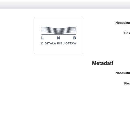
Nosaukum
Res
Metadati
Nosaukum
Pied