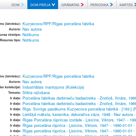
DOM
DOM PIEEJA
GRĀMATAS
PERIODIKA
KARTES
Kuzņecovs/RPF/Rīgas porcelāna fabrika
s (latviešu):
Nav autora
Autors:
Notikums
ursa virstips:
Notikums
Resursa tips:
Kuzņecovs/RPF/Rīgas porcelāna fabrika
s (latviešu):
Nav autora
Autors:
Industriālais mantojums (Kolekcija)
er kolekcijai:
Stikla ražošana
Temats:
Porcelāna fabrikas darbinieču badastreiks - Znotiņš, Ilmārs, 1966
Ir daļa:
Porcelāna fabrikas darbinieču badastreiks - Znotiņš, Ilmārs, 1966
Ir daļa:
Rīga. Svinīgs pasākums Kuzņecova porcelāna fabrikā - [193-] (Fo
Ir daļa:
Lietišķā māksla, keramika, dekoratīva vāze, 1948 - Nav autora - 
Ir daļa:
Rīgas Porcelāna rūpnīcas izstāde - Ļisicins, Viktors, 1947- - 199
Ir daļa:
Rīgas porcelāna rūpnīca - Ļisicins, Viktors, 1947- - 1990-01-01 -
Ir daļa:
Rīgas porcelāna rūpnīca - Ļisicins, Viktors, 1947- - 1990-01-01 -
Ir daļa: