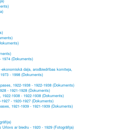
ja)
ents)
a)
s)
kuments)
(Dokuments)
uments)
4 - 1974 (Dokuments)
 -ekonomiskā daļa, arodbiedrības komiteja,
- 1973 - 1998 (Dokuments)
 pases, 1922-1938 - 1922-1938 (Dokuments)
1928 - 1921-1928 (Dokuments)
, 1922-1938 - 1922-1938 (Dokuments)
0-1927 - 1920-1927 (Dokuments)
pases, 1921-1939 - 1921-1939 (Dokuments)
rāfija)
Urlovs ar biedru - 1920 - 1929 (Fotogrāfija)