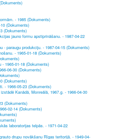
9 (Dokuments)
 normām. - 1985 (Dokuments)
08-10 (Dokuments)
-13 (Dokuments)
kcijas jauno formu apstiprināšanu. - 1987-04-22
nu - paraugu produkciju. - 1987-04-15 (Dokuments)
aunošanu. - 1965-01-18 (Dokuments)
(Dokuments)
tu - 1965-01-18 (Dokuments)
1966-06-30 (Dokuments)
(Dokuments)
-30 (Dokuments)
ti. - 1966-05-23 (Dokuments)
ā izstādē Kanādā, Monreālā, 1967.g. - 1966-04-30
-23 (Dokuments)
 1966-02-14 (Dokuments)
okuments)
okuments)
kās laboratorijas telpās. - 1971-04-22
auto drupu novākšanu Rīgas teritorijā. - 1949-04-