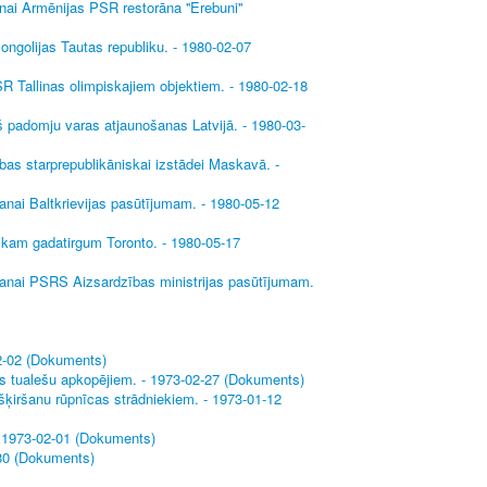
nai Armēnijas PSR restorāna ''Erebuni''
ongolijas Tautas republiku. - 1980-02-07
R Tallinas olimpiskajiem objektiem. - 1980-02-18
pš padomju varas atjaunošanas Latvijā. - 1980-03-
bas starprepublikāniskai izstādei Maskavā. -
anai Baltkrievijas pasūtījumam. - 1980-05-12
iskam gadatirgum Toronto. - 1980-05-17
šanai PSRS Aizsardzības ministrijas pasūtījumam.
02-02 (Dokuments)
as tualešu apkopējiem. - 1973-02-27 (Dokuments)
šķiršanu rūpnīcas strādniekiem. - 1973-01-12
 - 1973-02-01 (Dokuments)
980 (Dokuments)