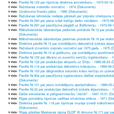
Pavēle Nr.123 par rūpnīcas direktora aizvietošanu. - 1973-05-1
Ir daļa:
Ražošanas materiālu normatīvi. - 1974 (Dokuments)
Ir daļa:
Uzņēmuma finanšu plāns. - 1990 (Dokuments)
Ir daļa:
Ražošanas tehniskās nodaļas pārskati par izejvielu izlietojuma
Ir daļa:
Pavēle Nr.260 par piena izdali kaitīgu darbu veicējiem. - 1973-
Ir daļa:
Pavēle Nr.297 par pasūtījuma piegādi uz Baltkrieviju. - 1973-09
Ir daļa:
Mākslinieciskās laboratorijas padomes protokols Nr.12 par produ
Ir daļa:
(Dokuments)
Mākslinieciskās laboratorijas padomes protokols Nr.16 par etalo
Ir daļa:
Direktora pavēle Nr.12 par izstrādājumu dekoratīvā izskata atj
Ir daļa:
Ražošanā izmantoto izejvielu normatīvi par 1975.gadu. - 1975 
Ir daļa:
Direktora pavēle Nr.13 ar pielikumu, par izstrādājumu asortimen
Ir daļa:
Pavēle Nr.133 par dāvanu un suvenīru servīžu izgatavošanu. - 
Ir daļa:
Pavēle Nr.122 par produkcijas eksportu uz Sīriju. - 1966-06-24 
Ir daļa:
Pavēle Nr.114 par produkcijas dekoratīvo krāsojumu. - 1966-06
Ir daļa:
Pavēle Nr.103 par dārgmetālus saturošu krāsu revīziju un uzskai
Ir daļa:
Pavēle Nr.83a par pasūtījuma izgatavošanu dalībai starptautisk
Ir daļa:
(Dokuments)
Pavēle Nr.101 par jaunu izstrādājumu apstiprināšanu. - 1966-05
Ir daļa:
Pavēle Nr.22 par produkcijas dekoratīvā izskata atjaunošanu. -
Ir daļa:
Darba vienošanās ar palīgsaimniecību "Jēcīši". - 1947-10-01 (D
Ir daļa:
Rīgas porcelāna rūpnīcas vadības struktūras shēma. - 1971 (D
Ir daļa:
Direktora pavēle Nr. 118 par rūpnīcas muzeja izveidi māksliniecis
Ir daļa:
(Dokuments)
Rīgas pilsētas Maskavas rajona DLDP IK lēmums Nr.171 par sagr
Ir daļa: