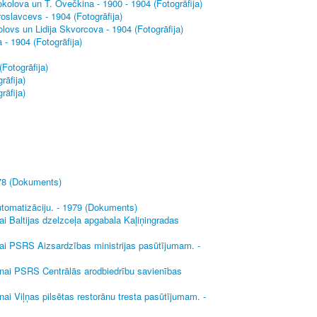
kolova un T. Ovečkina - 1900 - 1904 (Fotogrāfija)
oslavcevs - 1904 (Fotogrāfija)
ovs un Lidija Skvorcova - 1904 (Fotogrāfija)
- 1904 (Fotogrāfija)
Fotogrāfija)
rāfija)
rāfija)
978 (Dokuments)
tomatizāciju. - 1979 (Dokuments)
ai Baltijas dzelzceļa apgabala Kaļiņingradas
nai PSRS Aizsardzības ministrijas pasūtījumam. -
anai PSRS Centrālās arodbiedrību savienības
ai Viļņas pilsētas restorānu tresta pasūtījumam. -