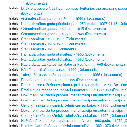
11 (Dokuments)
Direktora pavēle Nr.51 par rūpnīcas teritorijas apsargāšanu pad
Ir daļa:
(Dokuments)
Grāmatvedības pamatbudžets. - 1944 (Dokuments)
Ir daļa:
Pamatdarbības gada pārskats par 1953.gadu. - 1987-04-15 (Do
Ir daļa:
Grāmatvedības gada atskaites. - 1945 (Dokuments)
Ir daļa:
Grāmatvedības gada atskaites. - 1946 (Dokuments)
Ir daļa:
Štatu saraksti - 1950-1957 (Dokuments)
Ir daļa:
Štatu saraksti - 1959-1963 (Dokuments)
Ir daļa:
Štatu saraksti - 1965 (Dokuments)
Ir daļa:
Pamatdarbības gada atskaites. - 1965 (Dokuments)
Ir daļa:
Pamatdarbības gada atskaites. - 1966 (Dokuments)
Ir daļa:
Kadru daļas atskaites par dabu ar kadriem. - 1965 (Dokuments)
Ir daļa:
Rūpnīcas ražošanas pase. - 1960 (Dokuments)
Ir daļa:
Tehniskās ekspluatācijas gada atskaites. - 1966 (Dokuments)
Ir daļa:
Ražošanas finanšu plāns. - 1965 (Dokuments)
Ir daļa:
Pārskats par ražošanas plāna izpildi 1971.gadā. - 1971 (Dokume
Ir daļa:
Produkcijas ražošanas izejvielu normatīvi. - 1958-1958 (Dokume
Ir daļa:
Dokumenti par darba procesu mehanizāciju un automatizāciju. -
Ir daļa:
Dokumenti par darba procesu mehanizāciju un automatizāciju. -
Ir daļa:
Cehu ķīmiskās un ķīmiski tehniskās atskaites - 1966 (Dokument
Ir daļa:
Dokumenti par darba procesu mehanizāciju un automatizāciju. 
Ir daļa:
Cehu ķīmiskās un ķīmiski tehniskās atskaites - 1967 (Dokument
Ir daļa:
Ražošanā izmantoto izejvielu normatīvi par 1968.gadu. - 1975 
Ir daļa:
Produkcijas ražošanas izejvielu normatīvi. - 1969-1970 (Dokume
Ir daļa: