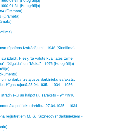
 1990-01-31 (Fotogrāfija)
 1990-01-31 (Fotogrāfija)
984 (Grāmata)
08 (Grāmata)
rāmata)
ofilma)
sa rūpnīcas izstrādājumi - 1948 (Kinofilma)
žu izlaidi. Piešķirta valsts kvalitātes zīme
a", "Sigulda" un "Moka" - 1976 (Fotogrāfija)
āfija)
Dokuments)
un no darba izstājušos darbinieku saraksts.
ldes Rīgas rajonā.23.04.1935. - 1934 – 1936
strādnieku un kalpotāju saraksts - 9/1/1916
ersonāla politisko darbību. 27.04.1935. - 1934 –
onā reģistrētiem M. S. Kuzņecovs” darbiniekiem -
mata)