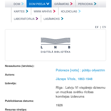
DOM
DOM PIEEJA
GRĀMATAS
PERIODIKA
KARTES
WWW ARHĪVS
KOLEKCIJAS
LABORATORIJA
LASĀMKOKS
|
LV
EN
Nosaukums (latviešu):
Poloneze [notis] : pūtēju orķestrim
Autors:
Jāzeps Vītols, 1863-1948
Izdevējs:
Rīga : Latvju VI vispārejo dziesmu
un muzikas svētku rīcibas
komitejas izdevums
Publicēšanas datums:
1926
Resursa virstips: