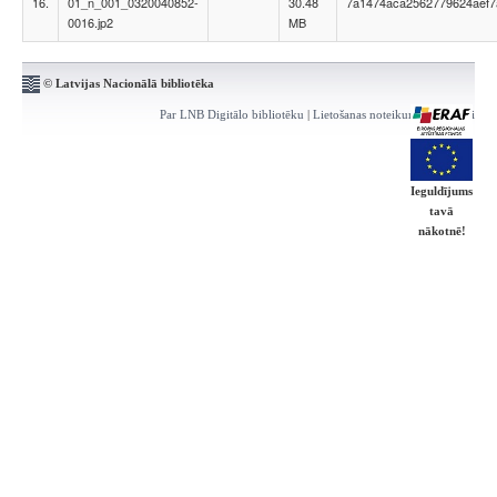
16.
01_n_001_0320040852-
30.48
7a1474aca2562779624aef7
0016.jp2
MB
© Latvijas Nacionālā bibliotēka
Par LNB Digitālo bibliotēku
|
Lietošanas noteikumi
|
Kontakti
Ieguldījums
tavā
nākotnē!