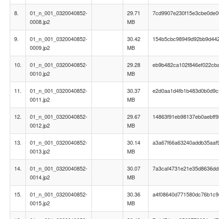
8.
01_n_001_0320040852-
29.71
7cd9907e230f15e3cbe0de0
0008.jp2
MB
9.
01_n_001_0320040852-
30.42
154b5cbc98949d92bb9d44
0009.jp2
MB
10.
01_n_001_0320040852-
29.28
eb9b482ca102f846ef022cb
0010.jp2
MB
11.
01_n_001_0320040852-
30.37
e2d0aa1d4fb1b483d0b0d9c
0011.jp2
MB
12.
01_n_001_0320040852-
29.67
14863f91eb98137eb0aebff
0012.jp2
MB
13.
01_n_001_0320040852-
30.14
a3a67f66a63240addb35aaf
0013.jp2
MB
14.
01_n_001_0320040852-
30.07
7a3caf4731e21e35d8636dd
0014.jp2
MB
15.
01_n_001_0320040852-
30.36
a4f08640d771580dc76b1c9
0015.jp2
MB