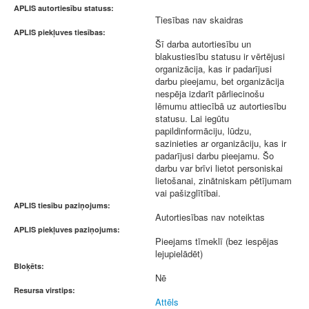
APLIS autortiesību statuss:
Tiesības nav skaidras
APLIS piekļuves tiesības:
Šī darba autortiesību un
blakustiesību statusu ir vērtējusi
organizācija, kas ir padarījusi
darbu pieejamu, bet organizācija
nespēja izdarīt pārliecinošu
lēmumu attiecībā uz autortiesību
statusu. Lai iegūtu
papildinformāciju, lūdzu,
sazinieties ar organizāciju, kas ir
padarījusi darbu pieejamu. Šo
darbu var brīvi lietot personiskai
lietošanai, zinātniskam pētījumam
vai pašizglītībai.
APLIS tiesību paziņojums:
Autortiesības nav noteiktas
APLIS piekļuves paziņojums:
Pieejams tīmeklī (bez iespējas
lejupielādēt)
Bloķēts:
Nē
Resursa virstips:
Attēls