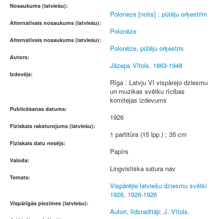
Nosaukums (latviešu):
Poloneze [notis] : pūtēju orķestrim
Alternatīvais nosaukums (latviešu):
Polonēze
Alternatīvais nosaukums (latviešu):
Polonēze, pūtēju orķestris
Autors:
Jāzeps Vītols, 1863-1948
Izdevējs:
Rīga : Latvju VI vispārejo dziesmu
un muzikas svētku rīcibas
komitejas izdevums
Publicēšanas datums:
1926
Fiziskais raksturojums (latviešu):
1 partitūra (15 lpp.) ; 35 cm
Fiziskais datu nesējs:
Papīrs
Valoda:
Lingvistiska satura nav
Temats:
Vispārējie latviešu dziesmu svētki
1926, 1926-1926
Vispārīgās piezīmes (latviešu):
Autori, līdzradītāji: J. Vītols.