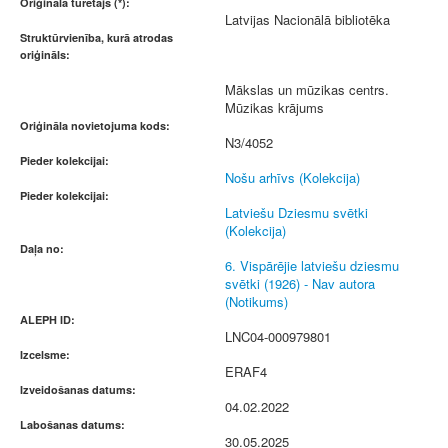
Oriģināla turētājs (*):
Latvijas Nacionālā bibliotēka
Struktūrvienība, kurā atrodas
oriģināls:
Mākslas un mūzikas centrs.
Mūzikas krājums
Oriģināla novietojuma kods:
N3/4052
Pieder kolekcijai:
Nošu arhīvs (Kolekcija)
Pieder kolekcijai:
Latviešu Dziesmu svētki
(Kolekcija)
Daļa no:
6. Vispārējie latviešu dziesmu
svētki (1926) - Nav autora
(Notikums)
ALEPH ID:
LNC04-000979801
Izcelsme:
ERAF4
Izveidošanas datums:
04.02.2022
Labošanas datums:
30.05.2025