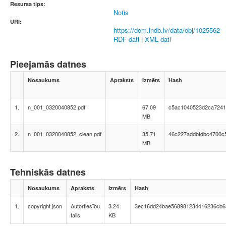
Resursa tips:
Notis
URI:
https://dom.lndb.lv/data/obj/1025562
RDF dati
|
XML dati
Pieejamās datnes
Nosaukums
Apraksts
Izmērs
Hash
1.
n_001_0320040852.pdf
67.09
c5ac1040523d2ca7241
MB
2.
n_001_0320040852_clean.pdf
35.71
46c227addbfdbc4700c
MB
Tehniskās datnes
Nosaukums
Apraksts
Izmērs
Hash
1.
copyright.json
Autortiesību
3.24
3ec16dd24bae568981234416236cb6
fails
KB