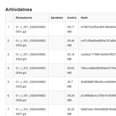
Arhīvdatnes
Nosaukums
Apraksts
Izmērs
Hash
1.
01_n_001_0320040852-
29.71
d15f673c2f54e48418bfaf04
0001.jp2
MB
2.
01_n_001_0320040852-
29.46
c4f7c55dd5ed80f0b767a89
0002.jp2
MB
3.
01_n_001_0320040852-
30.16
ce3e6a7175667dd45d7f627
0003.jp2
MB
4.
01_n_001_0320040852-
29.62
794cc4d66d2835fdee57764
0004.jp2
MB
5.
01_n_001_0320040852-
30.7
2b283886798e45cce933694
0005.jp2
MB
6.
01_n_001_0320040852-
29.29
3c0956b8c4c750618160965
0006.jp2
MB
7.
01_n_001_0320040852-
30.32
06681b9c1992d08fd6760d8
0007.jp2
MB