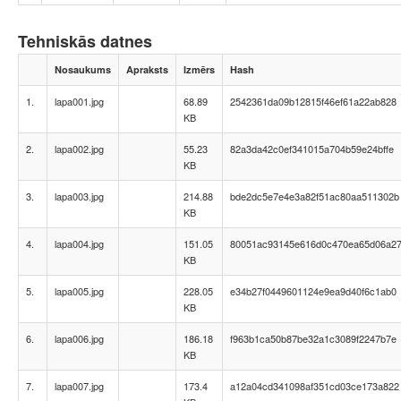
Tehniskās datnes
Nosaukums
Apraksts
Izmērs
Hash
1.
lapa001.jpg
68.89
2542361da09b12815f46ef61a22ab828
KB
2.
lapa002.jpg
55.23
82a3da42c0ef341015a704b59e24bffe
KB
3.
lapa003.jpg
214.88
bde2dc5e7e4e3a82f51ac80aa511302b
KB
4.
lapa004.jpg
151.05
80051ac93145e616d0c470ea65d06a2
KB
5.
lapa005.jpg
228.05
e34b27f0449601124e9ea9d40f6c1ab0
KB
6.
lapa006.jpg
186.18
f963b1ca50b87be32a1c3089f2247b7e
KB
7.
lapa007.jpg
173.4
a12a04cd341098af351cd03ce173a822