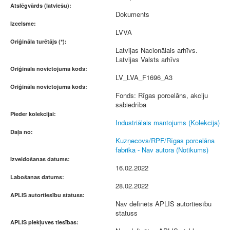
Atslēgvārds (latviešu):
Dokuments
Izcelsme:
LVVA
Oriģināla turētājs (*):
Latvijas Nacionālais arhīvs.
Latvijas Valsts arhīvs
Oriģināla novietojuma kods:
LV_LVA_F1696_A3
Oriģināla novietojuma kods:
Fonds: Rīgas porcelāns, akciju
sabiedrība
Pieder kolekcijai:
Industriālais mantojums (Kolekcija)
Daļa no:
Kuzņecovs/RPF/Rīgas porcelāna
fabrika - Nav autora (Notikums)
Izveidošanas datums:
16.02.2022
Labošanas datums:
28.02.2022
APLIS autortiesību statuss:
Nav definēts APLIS autortiesību
statuss
APLIS piekļuves tiesības: