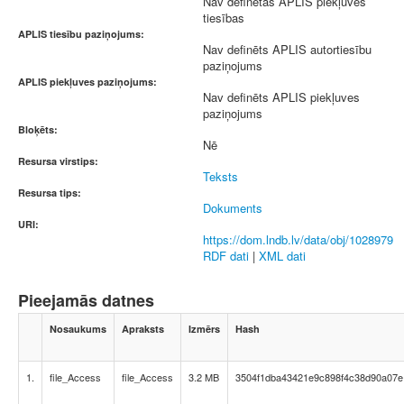
Nav definētas APLIS piekļuves
tiesības
APLIS tiesību paziņojums:
Nav definēts APLIS autortiesību
paziņojums
APLIS piekļuves paziņojums:
Nav definēts APLIS piekļuves
paziņojums
Bloķēts:
Nē
Resursa virstips:
Teksts
Resursa tips:
Dokuments
URI:
https://dom.lndb.lv/data/obj/1028979
RDF dati
|
XML dati
Pieejamās datnes
Nosaukums
Apraksts
Izmērs
Hash
1.
file_Access
file_Access
3.2 MB
3504f1dba43421e9c898f4c38d90a07e