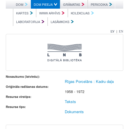
DOM
DOM PIEEJA
GRĀMATAS
PERIODIKA
KARTES
WWW ARHĪVS
KOLEKCIJAS
LABORATORIJA
LASĀMKOKS
|
LV
EN
Nosaukums (latviešu):
Rīgas Porcelāns : Kadru daļa
Oriģināla radīšanas datums:
1958 - 1972
Resursa virstips:
Teksts
Resursa tips:
Dokuments