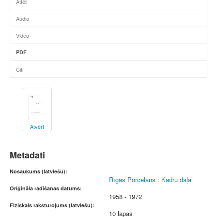
Attēli
Audio
Video
PDF
Citi
Atvērt
Metadati
Nosaukums (latviešu):
Rīgas Porcelāns : Kadru daļa
Oriģināla radīšanas datums:
1958 - 1972
Fiziskais raksturojums (latviešu):
10 lapas