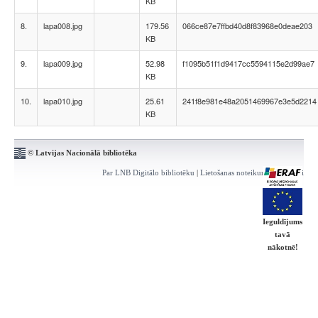
KB
8.
lapa008.jpg
179.56
066ce87e7ffbd40d8f83968e0deae203
KB
9.
lapa009.jpg
52.98
f1095b51f1d9417cc5594115e2d99ae7
KB
10.
lapa010.jpg
25.61
241f8e981e48a2051469967e3e5d2214
KB
© Latvijas Nacionālā bibliotēka
Par LNB Digitālo bibliotēku
|
Lietošanas noteikumi
|
Kontakti
Ieguldījums
tavā
nākotnē!