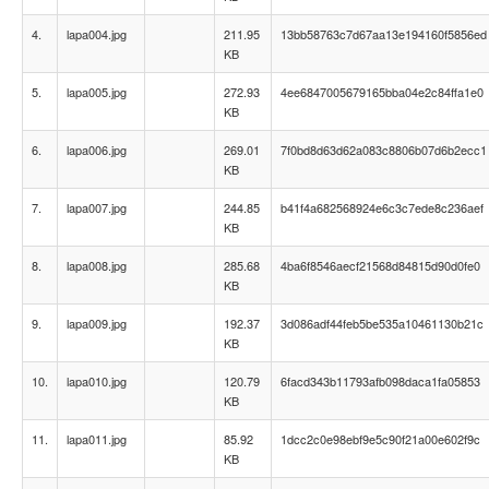
4.
lapa004.jpg
211.95
13bb58763c7d67aa13e194160f5856ed
KB
5.
lapa005.jpg
272.93
4ee6847005679165bba04e2c84ffa1e0
KB
6.
lapa006.jpg
269.01
7f0bd8d63d62a083c8806b07d6b2ecc1
KB
7.
lapa007.jpg
244.85
b41f4a682568924e6c3c7ede8c236aef
KB
8.
lapa008.jpg
285.68
4ba6f8546aecf21568d84815d90d0fe0
KB
9.
lapa009.jpg
192.37
3d086adf44feb5be535a10461130b21c
KB
10.
lapa010.jpg
120.79
6facd343b11793afb098daca1fa05853
KB
11.
lapa011.jpg
85.92
1dcc2c0e98ebf9e5c90f21a00e602f9c
KB