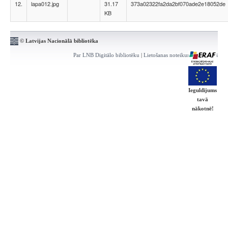
12.
lapa012.jpg
31.17
373a02322fa2da2bf070ade2e18052de
KB
© Latvijas Nacionālā bibliotēka
Par LNB Digitālo bibliotēku
|
Lietošanas noteikumi
|
Kontakti
Ieguldījums
tavā
nākotnē!