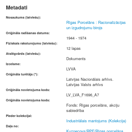
Metadati
Nosaukums (latviešu):
Rīgas Porcelāns : Racionalizācijas
un izgudrojumu birojs
Oriģināla radīšanas datums:
1944 - 1974
Fiziskais raksturojums (latviešu):
12 lapas
Atslēgvārds (latviešu):
Dokuments
Izcelsme:
LVVA
Oriģināla turētājs (*):
Latvijas Nacionālais arhīvs.
Latvijas Valsts arhīvs
Oriģināla novietojuma kods:
LV_LVA_F1696_A7
Oriģināla novietojuma kods:
Fonds: Rīgas porcelāns, akciju
sabiedrība
Pieder kolekcijai:
Industriālais mantojums (Kolekcija)
Daļa no:
Kuzņecovs/RPF/Rīgas porcelāna