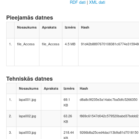
RDF dati
|
XML dati
Pieejamās datnes
Nosaukums
Apraksts
Izmērs
Hash
1.
file_Access
file_Access
4.5 MB
91d42b8897670108381c6774e315948
Tehniskās datnes
Nosaukums
Apraksts
Izmērs
Hash
1.
lapa001.jpg
69.1
d8a8c9f235e3a14abc7ba5dfc5266350
KB
2.
lapa002.jpg
63.26
f869c61547d042c579520babd37bddd2
KB
3.
lapa003.jpg
218.44
9266b8a25ced4dacf13b9a81d7018150
KB