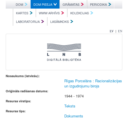
DOM
DOM PIEEJA
GRĀMATAS
PERIODIKA
KARTES
WWW ARHĪVS
KOLEKCIJAS
LABORATORIJA
LASĀMKOKS
|
LV
EN
Nosaukums (latviešu):
Rīgas Porcelāns : Racionalizācijas
un izgudrojumu birojs
Oriģināla radīšanas datums:
1944 - 1974
Resursa virstips:
Teksts
Resursa tips:
Dokuments