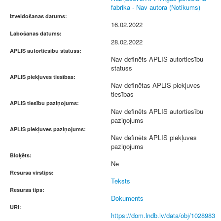
fabrika - Nav autora (Notikums)
Izveidošanas datums:
16.02.2022
Labošanas datums:
28.02.2022
APLIS autortiesību statuss:
Nav definēts APLIS autortiesību
statuss
APLIS piekļuves tiesības:
Nav definētas APLIS piekļuves
tiesības
APLIS tiesību paziņojums:
Nav definēts APLIS autortiesību
paziņojums
APLIS piekļuves paziņojums:
Nav definēts APLIS piekļuves
paziņojums
Bloķēts:
Nē
Resursa virstips:
Teksts
Resursa tips:
Dokuments
URI:
https://dom.lndb.lv/data/obj/1028983