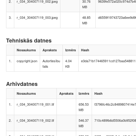
2.
r_034_304007119_002.jpeg
30.76
9639fe572a020c974d7b4
MB
3.
r_034_304007119_003.jpeg
48.85
d6559f19743723a6ee9d9
MB
Tehniskās datnes
Nosaukums
Apraksts
Izmērs
Hash
1.
copyright.json
Autortiesību
4.04
e3da71b174465911cd127baa548811
fails
KB
Arhīvdatnes
Nosaukums
Apraksts
Izmērs
Hash
1.
r_034_304007119_001.tif
656.53
f3796fc46c2c8489807414e
MB
2.
r_034_304007119_002.tif
546.37
710c489fb6d5506a0b952f0
MB