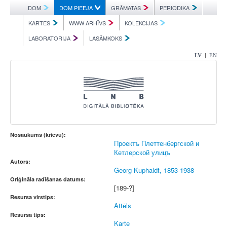
DOM
DOM PIEEJA
GRĀMATAS
PERIODIKA
KARTES
WWW ARHĪVS
KOLEKCIJAS
LABORATORIJA
LASĀMKOKS
|
LV
EN
Nosaukums (krievu):
Проектъ Плеттенбергской и
Кетлерской улицъ
Autors:
Georg Kuphaldt, 1853-1938
Oriģināla radīšanas datums:
[189-?]
Resursa virstips:
Attēls
Resursa tips:
Karte