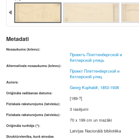
Metadati
Nosaukums (krievu):
Проектъ Плеттенбергской и
Кетлерской улицъ
Alternatīvais nosaukums (krievu):
Проект Плеттенбергской и
Кетлерской улиц
Autors:
Georg Kuphaldt, 1853-1938
Oriģināla radīšanas datums:
[189-?]
Fiziskais raksturojums (latviešu):
3 rasējumi
Fiziskais raksturojums (latviešu):
70 x 199 cm un mazāki
Oriģināla turētājs (*):
Latvijas Nacionālā bibliotēka
Struktūrvienība, kurā atrodas