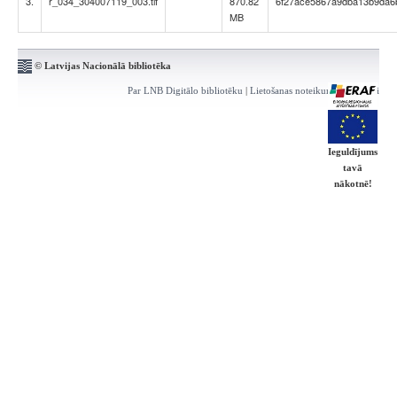
3.
r_034_304007119_003.tif
870.82
6f27ace5867a9dba13b9da6
MB
© Latvijas Nacionālā bibliotēka
Par LNB Digitālo bibliotēku
|
Lietošanas noteikumi
|
Kontakti
Ieguldījums
tavā
nākotnē!