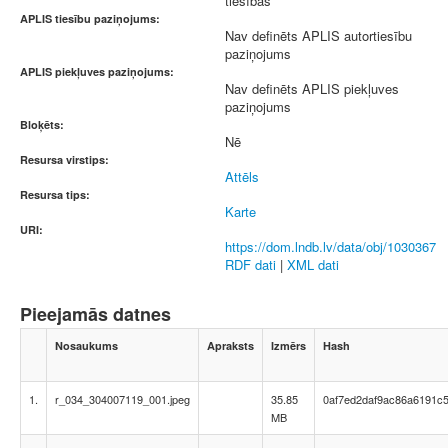
tiesības
APLIS tiesību paziņojums:
Nav definēts APLIS autortiesību
paziņojums
APLIS piekļuves paziņojums:
Nav definēts APLIS piekļuves
paziņojums
Bloķēts:
Nē
Resursa virstips:
Attēls
Resursa tips:
Karte
URI:
https://dom.lndb.lv/data/obj/1030367
RDF dati
|
XML dati
Pieejamās datnes
Nosaukums
Apraksts
Izmērs
Hash
1.
r_034_304007119_001.jpeg
35.85
0af7ed2daf9ac86a6191c5
MB