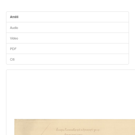
Attēli
Audio
Video
PDF
Citi