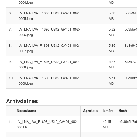
0004.jpeg
MB
6.
LV_LNA_LVA_F1696_US12_GV401_002-
5.83
be653d
0005.jpeg
MB
7.
LV_LNA_LVA_F1696_US12_GV401_002-
5.82
b53bbe
0006.jpeg
MB
8.
LV_LNA_LVA_F1696_US12_GV401_002-
5.85
8e8e94
0007.jpeg
MB
9.
LV_LNA_LVA_F1696_US12_GV401_002-
5.47
818673
0008.jpeg
MB
10.
LV_LNA_LVA_F1696_US12_GV401_002-
5.51
90d0bf
0009.jpeg
MB
Arhīvdatnes
Nosaukums
Apraksts
Izmērs
Hash
1.
LV_LNA_LVA_F1696_US12_GV401_002-
40.45
a9f36a5b7c
0001.tif
MB