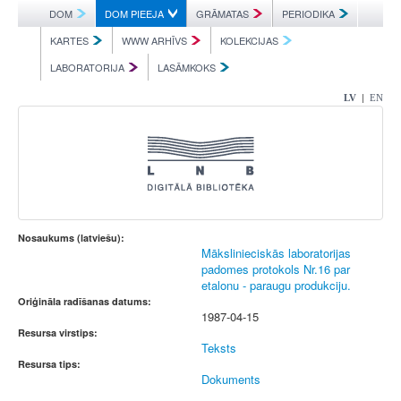
DOM
DOM PIEEJA
GRĀMATAS
PERIODIKA
KARTES
WWW ARHĪVS
KOLEKCIJAS
LABORATORIJA
LASĀMKOKS
|
LV
EN
Nosaukums (latviešu):
Mākslinieciskās laboratorijas
padomes protokols Nr.16 par
etalonu - paraugu produkciju.
Oriģināla radīšanas datums:
1987-04-15
Resursa virstips:
Teksts
Resursa tips:
Dokuments