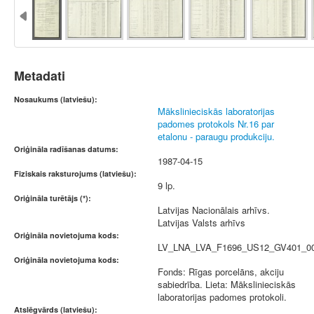
Metadati
Nosaukums (latviešu):
Mākslinieciskās laboratorijas
padomes protokols Nr.16 par
etalonu - paraugu produkciju.
Oriģināla radīšanas datums:
1987-04-15
Fiziskais raksturojums (latviešu):
9 lp.
Oriģināla turētājs (*):
Latvijas Nacionālais arhīvs.
Latvijas Valsts arhīvs
Oriģināla novietojuma kods:
LV_LNA_LVA_F1696_US12_GV401_0
Oriģināla novietojuma kods:
Fonds: Rīgas porcelāns, akciju
sabiedrība. Lieta: Mākslinieciskās
laboratorijas padomes protokoli.
Atslēgvārds (latviešu):