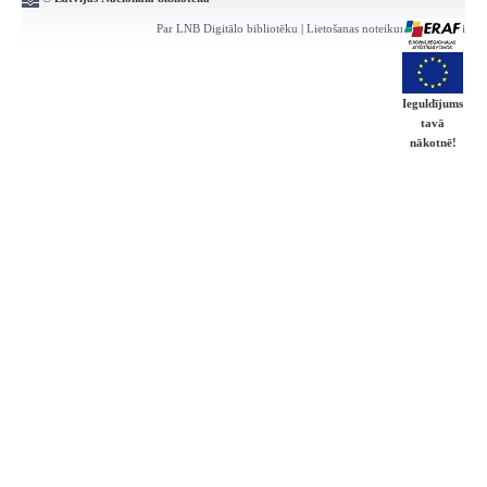
Par LNB Digitālo bibliotēku
|
Lietošanas noteikumi
|
Kontakti
Ieguldījums
tavā
nākotnē!