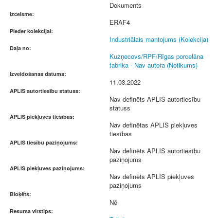
Dokuments
Izcelsme:
ERAF4
Pieder kolekcijai:
Industriālais mantojums (Kolekcija)
Daļa no:
Kuzņecovs/RPF/Rīgas porcelāna
fabrika - Nav autora (Notikums)
Izveidošanas datums:
11.03.2022
APLIS autortiesību statuss:
Nav definēts APLIS autortiesību
statuss
APLIS piekļuves tiesības:
Nav definētas APLIS piekļuves
tiesības
APLIS tiesību paziņojums:
Nav definēts APLIS autortiesību
paziņojums
APLIS piekļuves paziņojums:
Nav definēts APLIS piekļuves
paziņojums
Bloķēts:
Nē
Resursa virstips: