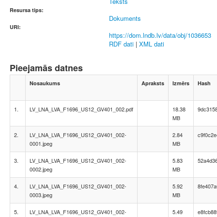
Teksts
Resursa tips:
Dokuments
URI:
https://dom.lndb.lv/data/obj/1036653
RDF dati
|
XML dati
Pieejamās datnes
Nosaukums
Apraksts
Izmērs
Hash
1.
LV_LNA_LVA_F1696_US12_GV401_002.pdf
18.38
9dc315
MB
2.
LV_LNA_LVA_F1696_US12_GV401_002-
2.84
c9f0c2
0001.jpeg
MB
3.
LV_LNA_LVA_F1696_US12_GV401_002-
5.83
52a4d3
0002.jpeg
MB
4.
LV_LNA_LVA_F1696_US12_GV401_002-
5.92
8fe407
0003.jpeg
MB
5.
LV_LNA_LVA_F1696_US12_GV401_002-
5.49
e8fcb8