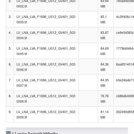
2.
LV_LNA_LVA_F1696_US12_GV401_002-
83.94
785ad4b5d6
0002.tif
MB
3.
LV_LNA_LVA_F1696_US12_GV401_002-
85.1
4c2ff406c1
0003.tif
MB
4.
LV_LNA_LVA_F1696_US12_GV401_002-
83.87
ce9e5d383c
0004.tif
MB
5.
LV_LNA_LVA_F1696_US12_GV401_002-
84.69
1779b6f464
0005.tif
MB
6.
LV_LNA_LVA_F1696_US12_GV401_002-
84.36
6aa8514014
0006.tif
MB
7.
LV_LNA_LVA_F1696_US12_GV401_002-
84.35
b3e24bdb71
0007.tif
MB
8.
LV_LNA_LVA_F1696_US12_GV401_002-
78.78
c686d64698
0008.tif
MB
9.
LV_LNA_LVA_F1696_US12_GV401_002-
81.14
302490d853
0009.tif
MB
© Latvijas Nacionālā bibliotēka