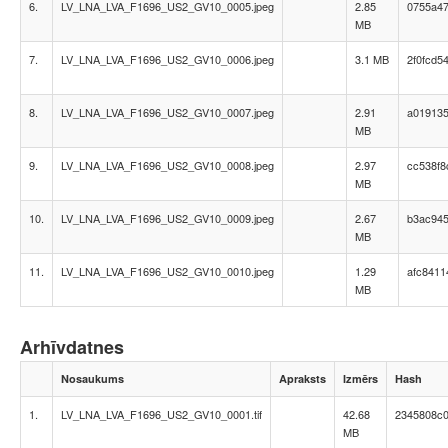
6.
LV_LNA_LVA_F1696_US2_GV10_0005.jpeg
2.85
0755a47
MB
7.
LV_LNA_LVA_F1696_US2_GV10_0006.jpeg
3.1 MB
2f0fcd5
8.
LV_LNA_LVA_F1696_US2_GV10_0007.jpeg
2.91
a019135
MB
9.
LV_LNA_LVA_F1696_US2_GV10_0008.jpeg
2.97
cc538f8
MB
10.
LV_LNA_LVA_F1696_US2_GV10_0009.jpeg
2.67
b3ac945
MB
11.
LV_LNA_LVA_F1696_US2_GV10_0010.jpeg
1.29
afc8411
MB
Arhīvdatnes
Nosaukums
Apraksts
Izmērs
Hash
1.
LV_LNA_LVA_F1696_US2_GV10_0001.tif
42.68
2345808c0
MB