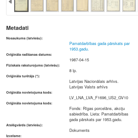
Metadati
Nosaukums (latviešu):
Pamatdarbības gada pārskats par
1953.gadu.
Oriģināla radīšanas datums:
1987-04-15
Fiziskais raksturojums (latviešu):
8 lp.
Oriģināla turētājs (*):
Latvijas Nacionālais arhīvs.
Latvijas Valsts arhīvs
Oriģināla novietojuma kods:
LV_LNA_LVA_F1696_US2_GV10
Oriģināla novietojuma kods:
Fonds: Rīgas porcelāns, akciju
sabiedrība. Lieta: Pamatdarbības
gada pārskats par 1953.gadu.
Atslēgvārds (latviešu):
Dokuments
Izcelsme: