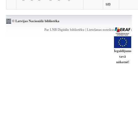
MB
© Latvijas Nacionālā bibliotēka
Par LNB Digitālo bibliotēku
|
Lietošanas noteikumi
|
Kontakti
Ieguldījums
tavā
nākotnē!