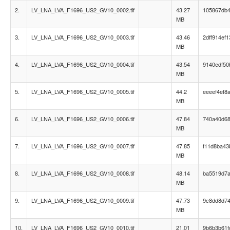
2.
LV_LNA_LVA_F1696_US2_GV10_0002.tif
43.27
105867db
MB
3.
LV_LNA_LVA_F1696_US2_GV10_0003.tif
43.46
2dff914ef
MB
4.
LV_LNA_LVA_F1696_US2_GV10_0004.tif
43.54
9140edf5
MB
5.
LV_LNA_LVA_F1696_US2_GV10_0005.tif
44.2
eeeef4ef8
MB
6.
LV_LNA_LVA_F1696_US2_GV10_0006.tif
47.84
740a40d68
MB
7.
LV_LNA_LVA_F1696_US2_GV10_0007.tif
47.85
f11d8ba43
MB
8.
LV_LNA_LVA_F1696_US2_GV10_0008.tif
48.14
ba5519d7
MB
9.
LV_LNA_LVA_F1696_US2_GV10_0009.tif
47.73
9c8dd8d7
MB
10.
LV_LNA_LVA_F1696_US2_GV10_0010.tif
21.01
9b6b3b61f