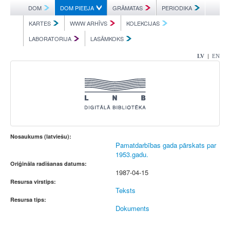
DOM
DOM PIEEJA
GRĀMATAS
PERIODIKA
KARTES
WWW ARHĪVS
KOLEKCIJAS
LABORATORIJA
LASĀMKOKS
|
LV
EN
Nosaukums (latviešu):
Pamatdarbības gada pārskats par
1953.gadu.
Oriģināla radīšanas datums:
1987-04-15
Resursa virstips:
Teksts
Resursa tips:
Dokuments