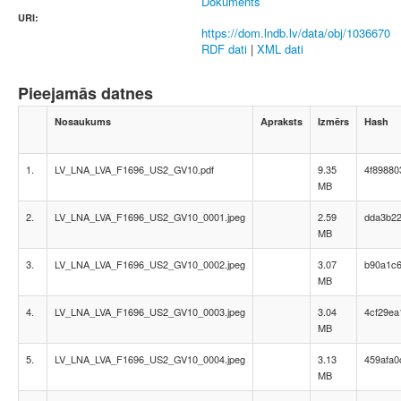
Dokuments
URI:
https://dom.lndb.lv/data/obj/1036670
RDF dati
|
XML dati
Pieejamās datnes
Nosaukums
Apraksts
Izmērs
Hash
1.
LV_LNA_LVA_F1696_US2_GV10.pdf
9.35
4f8988
MB
2.
LV_LNA_LVA_F1696_US2_GV10_0001.jpeg
2.59
dda3b2
MB
3.
LV_LNA_LVA_F1696_US2_GV10_0002.jpeg
3.07
b90a1c
MB
4.
LV_LNA_LVA_F1696_US2_GV10_0003.jpeg
3.04
4cf29ea
MB
5.
LV_LNA_LVA_F1696_US2_GV10_0004.jpeg
3.13
459afa
MB