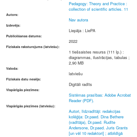
Pedagogy: Theory and Practice :
collection of scientific articles. 11
Autors:
Nav autora
Izdevējs:
Liepāja : LiePA
Publicēšanas datums:
2022
Fiziskais raksturojums (latviešu):
1 tiešsaistes resurss (111 lp.) :
diagrammas, ilustrācijas, tabulas ;
2,90 MB
Valoda:
latviešu
Fiziskais datu nesējs:
Digitāli radīts
Vispārīgās piezīmes:
Sistēmas prasības: Adobe Acrobat
Reader (PDF).
Vispārīgās piezīmes (latviešu):
Autori, līdzradītāji: redakcijas
kolēģija: Dr.paed. Dina Bethere
(vadītāja), Dr.paed. Rudīte
Andersone, Dr.paed. Juris Grants
[un vēl 10 redaktori] ; atbildīgā