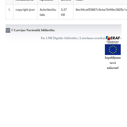
1.
copyright.json
Autortiesību
3.27
8ec94caf55887c9cba7bf4fbc0825c1
fails
KB
© Latvijas Nacionālā bibliotēka
Par LNB Digitālo bibliotēku
|
Lietošanas noteikumi
|
Kontakti
Ieguldījums
tavā
nākotnē!