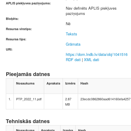
APLIS piekļuves paziņojums:
Nav definēts APLIS piekļuves
paziņojums
Bloķēts:
Nē
Resursa virstips:
Teksts
Resursa tips:
Grāmata
URI:
https://dom.lndb.lv/data/obj/1041516
RDF dati
|
XML dati
Pieejamās datnes
Nosaukums
Apraksts
Izmērs
Hash
1.
PTP_2022_11.pdf
2.87
23ecdc0862860aad614160efa4257
MB
Tehniskās datnes
Nosaukums
Apraksts
Izmērs
Hash