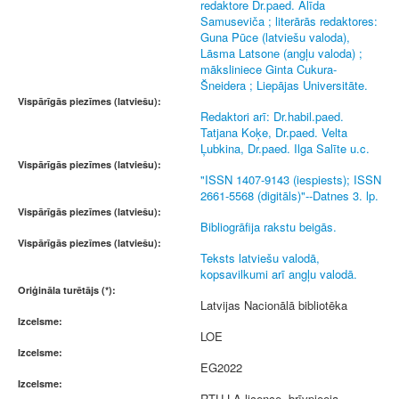
redaktore Dr.paed. Alīda
Samuseviča ; literārās redaktores:
Guna Pūce (latviešu valoda),
Lāsma Latsone (angļu valoda) ;
māksliniece Ginta Cukura-
Šneidera ; Liepājas Universitāte.
Vispārīgās piezīmes (latviešu):
Redaktori arī: Dr.habil.paed.
Tatjana Koķe, Dr.paed. Velta
Ļubkina, Dr.paed. Ilga Salīte u.c.
Vispārīgās piezīmes (latviešu):
"ISSN 1407-9143 (iespiests); ISSN
2661-5568 (digitāls)"--Datnes 3. lp.
Vispārīgās piezīmes (latviešu):
Bibliogrāfija rakstu beigās.
Vispārīgās piezīmes (latviešu):
Teksts latviešu valodā,
kopsavilkumi arī angļu valodā.
Oriģināla turētājs (*):
Latvijas Nacionālā bibliotēka
Izcelsme:
LOE
Izcelsme:
EG2022
Izcelsme:
RTU LA licence, brīvpieeja