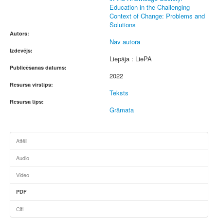
Education in the Challenging
Context of Change: Problems and
Solutions
Autors:
Nav autora
Izdevējs:
Liepāja : LiePA
Publicēšanas datums:
2022
Resursa virstips:
Teksts
Resursa tips:
Grāmata
Attēli
Audio
Video
PDF
Citi