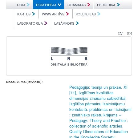
DOM
DOM PIEEJA
GRĀMATAS
PERIODIKA
KARTES
WWW ARHĪVS
KOLEKCIJAS
LABORATORIJA
LASĀMKOKS
|
LV
EN
Nosaukums (latviešu):
Pedagoģija: teorija un prakse. XI
[11], Izglītības kvalitātes
dimensijas zināšanu sabiedrībā.
Izglītība pārmaiņu izaicinājumu
kontekstā: problēmas un risinājumi
: zinātnisko rakstu krājums =
Pedagogy: Theory and Practice :
collection of scientific articles.
Quality Dimensions of Education
in the Knowledge Society.