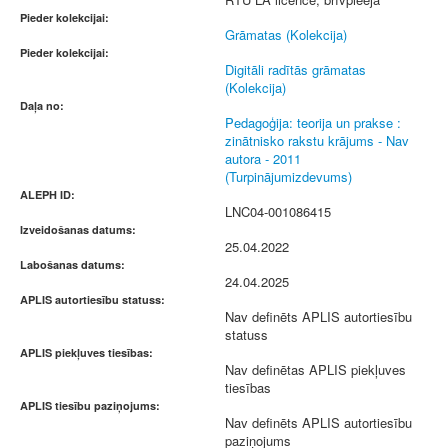
Pieder kolekcijai:
Grāmatas (Kolekcija)
Pieder kolekcijai:
Digitāli radītās grāmatas
(Kolekcija)
Daļa no:
Pedagoģija: teorija un prakse :
zinātnisko rakstu krājums - Nav
autora - 2011
(Turpinājumizdevums)
ALEPH ID:
LNC04-001086415
Izveidošanas datums:
25.04.2022
Labošanas datums:
24.04.2025
APLIS autortiesību statuss:
Nav definēts APLIS autortiesību
statuss
APLIS piekļuves tiesības:
Nav definētas APLIS piekļuves
tiesības
APLIS tiesību paziņojums:
Nav definēts APLIS autortiesību
paziņojums