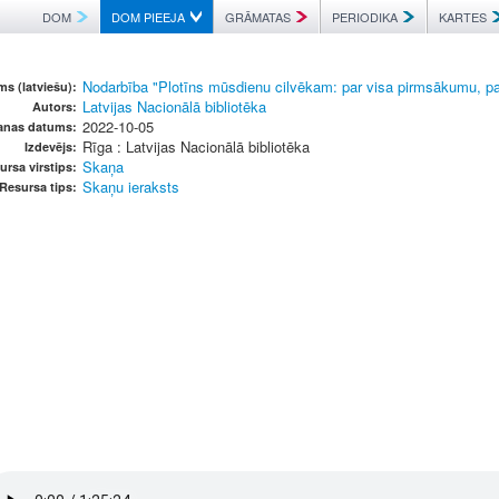
DOM
DOM PIEEJA
GRĀMATAS
PERIODIKA
KARTES
Nodarbība "Plotīns mūsdienu cilvēkam: par visa pirmsākumu, p
s (latviešu):
Latvijas Nacionālā bibliotēka
Autors:
2022-10-05
šanas datums:
Rīga : Latvijas Nacionālā bibliotēka
Izdevējs:
Skaņa
ursa virstips:
Skaņu ieraksts
Resursa tips: