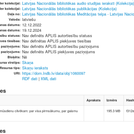
Latvijas Nacionālās bibliotēkas audio studijas ieraksti (Kolekcija)
er kolekcijai:
Latvijas Nacionālās bibliotēkas publikācijas (Kolekcija)
er kolekcijai:
Latvijas Nacionālās bibliotēkas Meditācijas telpa - Latvijas Naci
Daļa no:
latviešu
Valoda:
12.12.2022
anas datums:
19.12.2024
anas datums:
Nav definēts APLIS autortiesību statuss
sību statuss:
Nav definētas APLIS piekļuves tiesības
ves tiesības:
Nav definēts APLIS autortiesību paziņojums
u paziņojums:
Nav definēts APLIS piekļuves paziņojums
s paziņojums:
Nē
Bloķēts:
Skaņa
ursa virstips:
Skaņu ieraksts
Resursa tips:
https://dom.lndb.lv/data/obj/1060097
URI:
RDF dati
|
XML dati
nes
Apraksts
Izmērs
Has
 mūsdienu cilvēkam: par visa pirmsākumu, par gaismu
195.3 MB
f312
nes