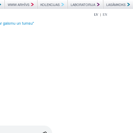
WWW ARHĪVS
KOLEKCIJAS
LABORATORIJA
LASĀMKOKS
|
LV
EN
ar gaismu un tumsu"