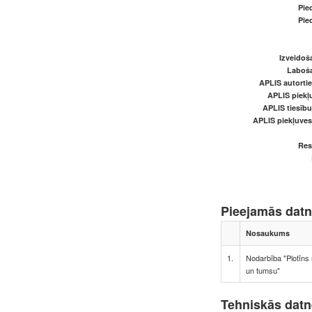
Pied
Pied
Izveidoš
Laboš
APLIS autortie
APLIS piekļu
APLIS tiesīb
APLIS piekļuve
Res
Pieejamās dat
Nosaukums
1.
Nodarbība "Plotīns
un tumsu"
Tehniskās dat