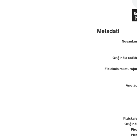
Š
Metadati
Nosaukum
Oriģināla radī
Fiziskais raksturoju
Anotāci
Fiziskai
Oriģināl
Pied
Pied