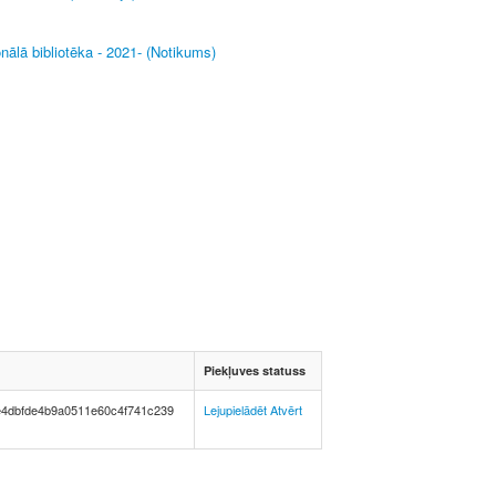
onālā bibliotēka - 2021- (Notikums)
h
Piekļuves statuss
e4dbfde4b9a0511e60c4f741c239
Lejupielādēt
Atvērt