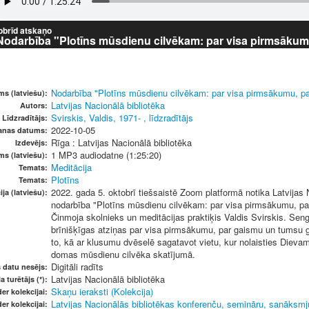
obrīd atskaņo
Nodarbība "Plotīns mūsdienu cilvēkam: par visa pirmsākum
tumsu"
Nodarbība "Plotīns mūsdienu cilvēkam: par visa pirmsākumu, p
s (latviešu):
Latvijas Nacionālā bibliotēka
Autors:
Svirskis, Valdis, 1971- , līdzradītājs
Līdzradītājs:
2022-10-05
šanas datums:
Rīga : Latvijas Nacionālā bibliotēka
Izdevējs:
1 MP3 audiodatne (1:25:20)
ms (latviešu):
Meditācija
Temats:
Plotīns
Temats:
2022. gada 5. oktobrī tiešsaistē Zoom platformā notika Latvijas 
ja (latviešu):
nodarbība "Plotīns mūsdienu cilvēkam: par visa pirmsākumu, par
Činmoja skolnieks un meditācijas praktiķis Valdis Svirskis. Sengrie
brīnišķīgas atziņas par visa pirmsākumu, par gaismu un tumsu ga
to, kā ar klusumu dvēselē sagatavot vietu, kur nolaisties Dievam
domas mūsdienu cilvēka skatījumā.
Digitāli radīts
s datu nesējs:
Latvijas Nacionālā bibliotēka
a turētājs (*):
Skaņu ieraksti (Kolekcija)
er kolekcijai:
Latvijas Nacionālās bibliotēkas konferenču, semināru, sanāksmju
er kolekcijai: