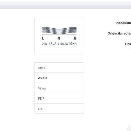
Nosaukum
Oriģināla radī
Res
Attēli
Audio
Video
PDF
Citi