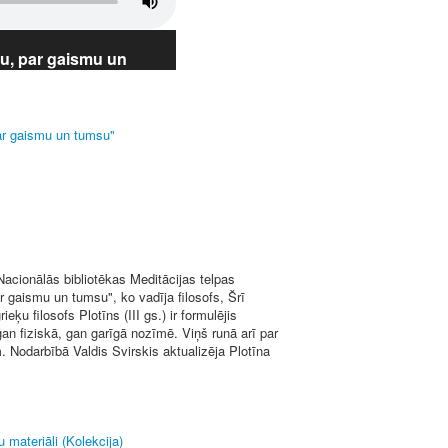
u, par gaismu un
ar gaismu un tumsu"
Nacionālās bibliotēkas Meditācijas telpas
 gaismu un tumsu", ko vadīja filosofs, Šrī
ķu filosofs Plotīns (III gs.) ir formulējis
n fiziskā, gan garīgā nozīmē. Viņš runā arī par
. Nodarbībā Valdis Svirskis aktualizēja Plotīna
 materiāli (Kolekcija)