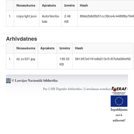
Nosaukums
Apraksts
Izmērs
Hash
1.
copyright.json
Autortiesību
2.46
89de2b8d5b51cc39ce4c4489f8a764
fails
KB
Arhīvdatnes
Nosaukums
Apraksts
Izmērs
Hash
1.
dz.sv331.jpg
139.33
581397e0191e8d213c5187b3d36fef92
KB
© Latvijas Nacionālā bibliotēka
Par LNB Digitālo bibliotēku
|
Lietošanas noteikumi
|
Kontakti
Ieguldījums
tavā
nākotnē!