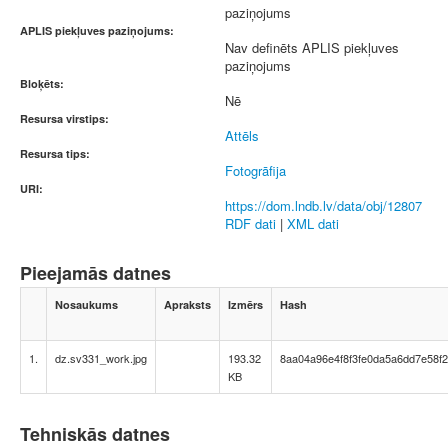
paziņojums
APLIS piekļuves paziņojums:
Nav definēts APLIS piekļuves
paziņojums
Bloķēts:
Nē
Resursa virstips:
Attēls
Resursa tips:
Fotogrāfija
URI:
https://dom.lndb.lv/data/obj/12807
RDF dati
|
XML dati
Pieejamās datnes
Nosaukums
Apraksts
Izmērs
Hash
1.
dz.sv331_work.jpg
193.32
8aa04a96e4f8f3fe0da5a6dd7e58f
KB
Tehniskās datnes