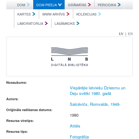
DOM
DOM PIEEJA
GRĀMATAS
PERIODIKA
KARTES
WWW ARHĪVS
KOLEKCIJAS
LABORATORIJA
LASĀMKOKS
|
LV
EN
Nosaukums:
Vispārējie latviešu Dziesmu un
Deju svētki 1980. gadā
Autors:
Salcēvičs, Romvalds, 1949-
Oriģināla radīšanas datums:
1980
Resursa virstips:
Attēls
Resursa tips:
Fotogrāfija