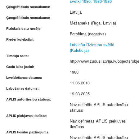
svētki 1980, 1980-1980
Ģeogrāfiskais nosaukums:
Latvija
Ģeogrāfiskais nosaukums:
Mežaparks (Rīga, Latvija)
Fiziskais datu nesējs:
Fotofilma (negatīvs)
Pieder kolekcijai:
Latviešu Dziesmu svētki
(Kolekcija)
Tīmekļa saite:
http://www.zudusilatvija.lv/objects/obj
Gads laika joslai:
1980
Izveidošanas datums:
11.06.2013
Labošanas datums:
19.03.2025
APLIS autortiesību statuss:
Nav definēts APLIS autortiesību
statuss
APLIS piekļuves tiesības:
Nav definētas APLIS piekļuves
tiesības
APLIS tiesību paziņojums:
Nav definēts APLIS autortiesību