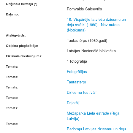
Oriģināla turētājs (*):
Romvalds Salcevičs
Daļa no:
18. Vispārējie latviešu dziesmu un
deju svētki (1980) - Nav autora
(Notikums)
Atslēgvārds:
Tautastērps (1980.gadi)
Objekta piegādātājs:
Latvijas Nacionālā bibliotēka
Fiziskais raksturojums:
1 fotografija
Temats:
Fotogrāfijas
Temats:
Tautastērpi
Temats:
Dziesmu festivāli
Temats:
Dejotāji
Temats:
Mežaparka Lielā estrāde (Rīga,
Latvija)
Temats:
Padomju Latvijas dziesmu un deju