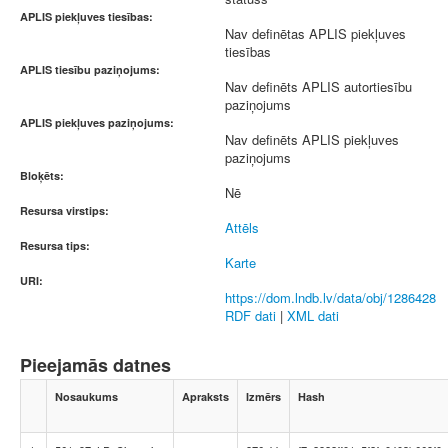
APLIS piekļuves tiesības:
Nav definētas APLIS piekļuves
tiesības
APLIS tiesību paziņojums:
Nav definēts APLIS autortiesību
paziņojums
APLIS piekļuves paziņojums:
Nav definēts APLIS piekļuves
paziņojums
Bloķēts:
Nē
Resursa virstips:
Attēls
Resursa tips:
Karte
URI:
https://dom.lndb.lv/data/obj/1286428
RDF dati
|
XML dati
Pieejamās datnes
Nosaukums
Apraksts
Izmērs
Hash