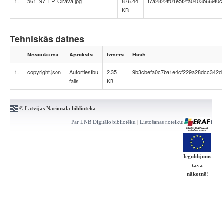
1.
561_97_LP_Cirava.jpg
876.44
f7a2822ff01e5f2fa0403b669f0
KB
Tehniskās datnes
Nosaukums
Apraksts
Izmērs
Hash
1.
copyright.json
Autortiesību
2.35
9b3cbefa0c7ba1e4cf229a28dcc342d
fails
KB
© Latvijas Nacionālā bibliotēka
Par LNB Digitālo bibliotēku
|
Lietošanas noteikumi
|
Kontakti
Ieguldījums
tavā
nākotnē!