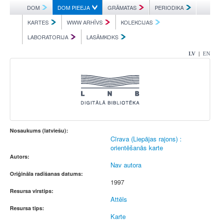
DOM
DOM PIEEJA
GRĀMATAS
PERIODIKA
KARTES
WWW ARHĪVS
KOLEKCIJAS
LABORATORIJA
LASĀMKOKS
|
LV
EN
Nosaukums (latviešu):
Cīrava (Liepājas rajons) :
orientēšanās karte
Autors:
Nav autora
Oriģināla radīšanas datums:
1997
Resursa virstips:
Attēls
Resursa tips:
Karte