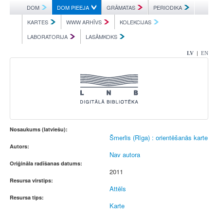
DOM
DOM PIEEJA
GRĀMATAS
PERIODIKA
KARTES
WWW ARHĪVS
KOLEKCIJAS
LABORATORIJA
LASĀMKOKS
|
LV
EN
Nosaukums (latviešu):
Šmerlis (Rīga) : orientēšanās karte
Autors:
Nav autora
Oriģināla radīšanas datums:
2011
Resursa virstips:
Attēls
Resursa tips:
Karte