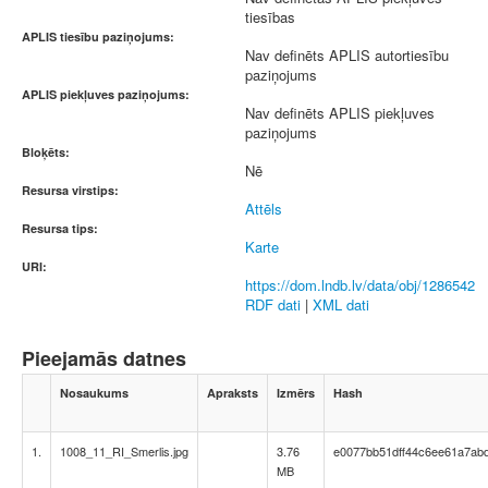
tiesības
APLIS tiesību paziņojums:
Nav definēts APLIS autortiesību
paziņojums
APLIS piekļuves paziņojums:
Nav definēts APLIS piekļuves
paziņojums
Bloķēts:
Nē
Resursa virstips:
Attēls
Resursa tips:
Karte
URI:
https://dom.lndb.lv/data/obj/1286542
RDF dati
|
XML dati
Pieejamās datnes
Nosaukums
Apraksts
Izmērs
Hash
1.
1008_11_RI_Smerlis.jpg
3.76
e0077bb51dff44c6ee61a7ab
MB