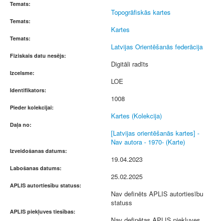
Temats:
Topogrāfiskās kartes
Temats:
Kartes
Temats:
Latvijas Orientēšanās federācija
Fiziskais datu nesējs:
Digitāli radīts
Izcelsme:
LOE
Identifikators:
1008
Pieder kolekcijai:
Kartes (Kolekcija)
Daļa no:
[Latvijas orientēšanās kartes] -
Nav autora - 1970- (Karte)
Izveidošanas datums:
19.04.2023
Labošanas datums:
25.02.2025
APLIS autortiesību statuss:
Nav definēts APLIS autortiesību
statuss
APLIS piekļuves tiesības:
Nav definētas APLIS piekļuves