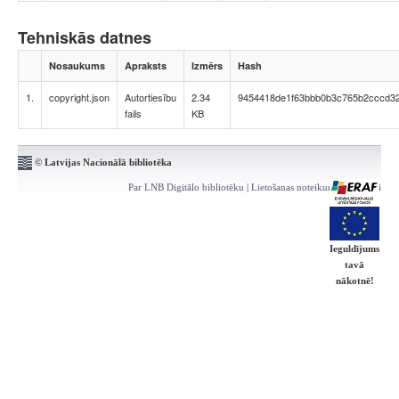
Tehniskās datnes
Nosaukums
Apraksts
Izmērs
Hash
1.
copyright.json
Autortiesību
2.34
9454418de1f63bbb0b3c765b2cccd3
fails
KB
© Latvijas Nacionālā bibliotēka
Par LNB Digitālo bibliotēku
|
Lietošanas noteikumi
|
Kontakti
Ieguldījums
tavā
nākotnē!