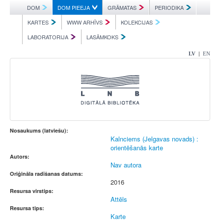
DOM
DOM PIEEJA
GRĀMATAS
PERIODIKA
KARTES
WWW ARHĪVS
KOLEKCIJAS
LABORATORIJA
LASĀMKOKS
|
LV
EN
Nosaukums (latviešu):
Kalnciems (Jelgavas novads) :
orientēšanās karte
Autors:
Nav autora
Oriģināla radīšanas datums:
2016
Resursa virstips:
Attēls
Resursa tips:
Karte