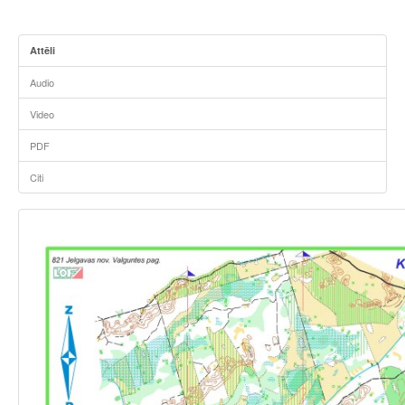
Attēli
Audio
Video
PDF
Citi