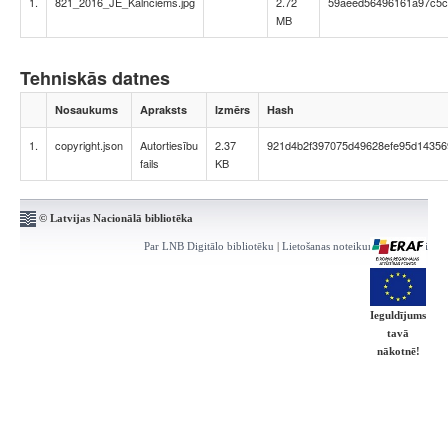
1.
821_2016_JE_Kalnciems.jpg
2.72
59aeed56496161a97c5c
MB
Tehniskās datnes
Nosaukums
Apraksts
Izmērs
Hash
1.
copyright.json
Autortiesību
2.37
921d4b2f397075d49628efe95d14356
fails
KB
© Latvijas Nacionālā bibliotēka
Par LNB Digitālo bibliotēku
|
Lietošanas noteikumi
|
Kontakti
Ieguldījums
tavā
nākotnē!