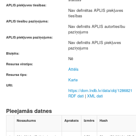
APLIS piekļuves tiesības:
Nav definētas APLIS piekļuves
tiesības
APLIS tiesību paziņojums:
Nav definēts APLIS autortiesību
paziņojums
APLIS piekļuves paziņojums:
Nav definēts APLIS piekļuves
paziņojums
Bloķēts:
Nē
Resursa virstips:
Attēls
Resursa tips:
Karte
URI:
https://dom.lndb.lv/data/obj/1286821
RDF dati
|
XML dati
Pieejamās datnes
Nosaukums
Apraksts
Izmērs
Hash