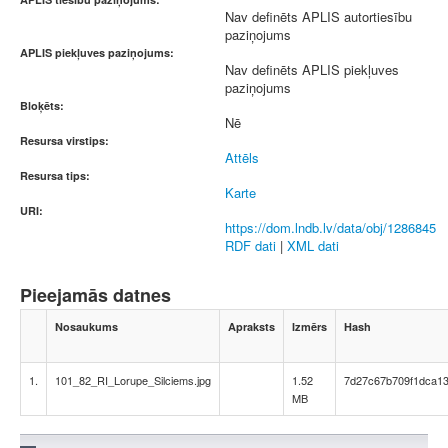
Nav definēts APLIS autortiesību
paziņojums
APLIS piekļuves paziņojums:
Nav definēts APLIS piekļuves
paziņojums
Bloķēts:
Nē
Resursa virstips:
Attēls
Resursa tips:
Karte
URI:
https://dom.lndb.lv/data/obj/1286845
RDF dati
|
XML dati
Pieejamās datnes
Nosaukums
Apraksts
Izmērs
Hash
1.
101_82_RI_Lorupe_Silciems.jpg
1.52
7d27c67b709f1dca13
MB