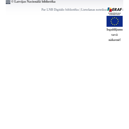
© Latvijas Nacionālā bibliotēka
Par LNB Digitālo bibliotēku
|
Lietošanas noteikumi
|
Kontakti
Ieguldījums
tavā
nākotnē!