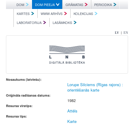
DOM
DOM PIEEJA
GRĀMATAS
PERIODIKA
KARTES
WWW ARHĪVS
KOLEKCIJAS
LABORATORIJA
LASĀMKOKS
|
LV
EN
Nosaukums (latviešu):
Lorupe Silciems (Rīgas rajons) :
orientēšanās karte
Oriģināla radīšanas datums:
1982
Resursa virstips:
Attēls
Resursa tips:
Karte