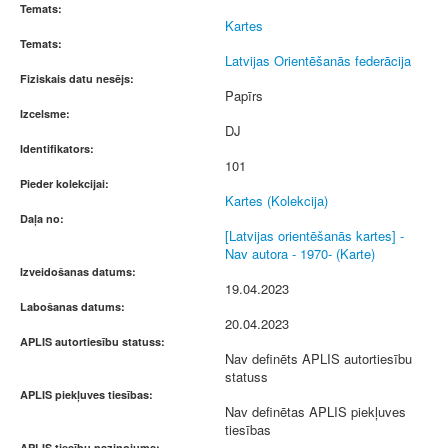
Temats:
Kartes
Temats:
Latvijas Orientēšanās federācija
Fiziskais datu nesējs:
Papīrs
Izcelsme:
DJ
Identifikators:
101
Pieder kolekcijai:
Kartes (Kolekcija)
Daļa no:
[Latvijas orientēšanās kartes] -
Nav autora - 1970- (Karte)
Izveidošanas datums:
19.04.2023
Labošanas datums:
20.04.2023
APLIS autortiesību statuss:
Nav definēts APLIS autortiesību
statuss
APLIS piekļuves tiesības:
Nav definētas APLIS piekļuves
tiesības
APLIS tiesību paziņojums: