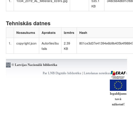
1.
1034_2019_AL_Meistara_ezers.jpg
535.1
348c664d691cfb8
KB
Tehniskās datnes
Nosaukums
Apraksts
Izmērs
Hash
1.
copyright.json
Autortiesību
2.39
801ce3d37e41394e6b9b405b4f9884
fails
KB
© Latvijas Nacionālā bibliotēka
Par LNB Digitālo bibliotēku
|
Lietošanas noteikumi
|
Kontakti
Ieguldījums
tavā
nākotnē!