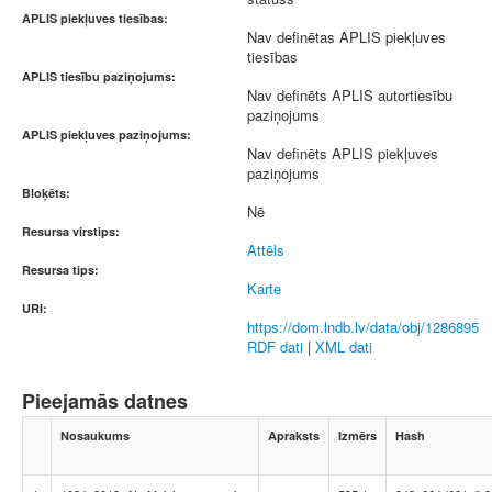
APLIS piekļuves tiesības:
Nav definētas APLIS piekļuves
tiesības
APLIS tiesību paziņojums:
Nav definēts APLIS autortiesību
paziņojums
APLIS piekļuves paziņojums:
Nav definēts APLIS piekļuves
paziņojums
Bloķēts:
Nē
Resursa virstips:
Attēls
Resursa tips:
Karte
URI:
https://dom.lndb.lv/data/obj/1286895
RDF dati
|
XML dati
Pieejamās datnes
Nosaukums
Apraksts
Izmērs
Hash