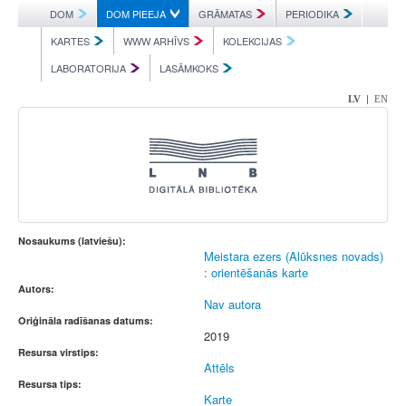
DOM
DOM PIEEJA
GRĀMATAS
PERIODIKA
KARTES
WWW ARHĪVS
KOLEKCIJAS
LABORATORIJA
LASĀMKOKS
|
LV
EN
Nosaukums (latviešu):
Meistara ezers (Alūksnes novads)
: orientēšanās karte
Autors:
Nav autora
Oriģināla radīšanas datums:
2019
Resursa virstips:
Attēls
Resursa tips:
Karte