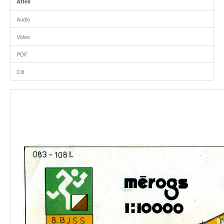
Attēli
Audio
Video
PDF
Citi