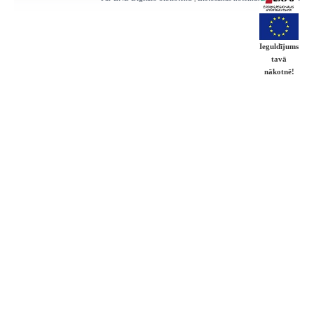
Ieguldījums
tavā
nākotnē!