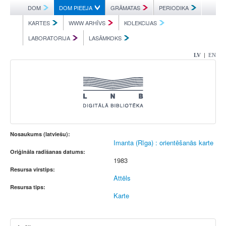
DOM
DOM PIEEJA
GRĀMATAS
PERIODIKA
KARTES
WWW ARHĪVS
KOLEKCIJAS
LABORATORIJA
LASĀMKOKS
|
LV
EN
Nosaukums (latviešu):
Imanta (Rīga) : orientēšanās karte
Oriģināla radīšanas datums:
1983
Resursa virstips:
Attēls
Resursa tips:
Karte