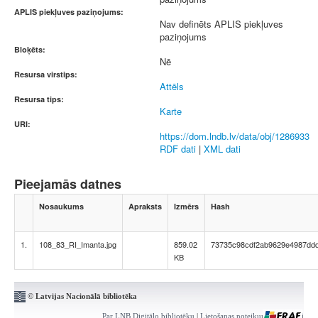
APLIS piekļuves paziņojums:
Nav definēts APLIS piekļuves
paziņojums
Bloķēts:
Nē
Resursa virstips:
Attēls
Resursa tips:
Karte
URI:
https://dom.lndb.lv/data/obj/1286933
RDF dati
|
XML dati
Pieejamās datnes
Nosaukums
Apraksts
Izmērs
Hash
1.
108_83_RI_Imanta.jpg
859.02
73735c98cdf2ab9629e4987dd
KB
© Latvijas Nacionālā bibliotēka
Par LNB Digitālo bibliotēku
|
Lietošanas noteikumi
|
Kontakti