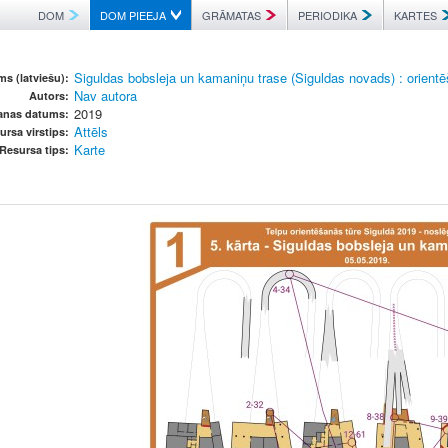
DOM
DOM PIEEJA
GRĀMATAS
PERIODIKA
KARTES
Siguldas bobsleja un kamaniņu trase (Siguldas novads) : orient
s (latviešu):
Nav autora
Autors:
2019
šanas datums:
Attēls
ursa virstips:
Karte
Resursa tips: