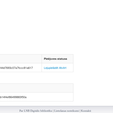
Piekļuves statuss
f44d7693c07a7fccc81a617
Lejupielādēt
Atvērt
b14f4ef86499883f50a
Par LNB Digitālo bibliotēku
|
Lietošanas noteikumi
|
Kontakti