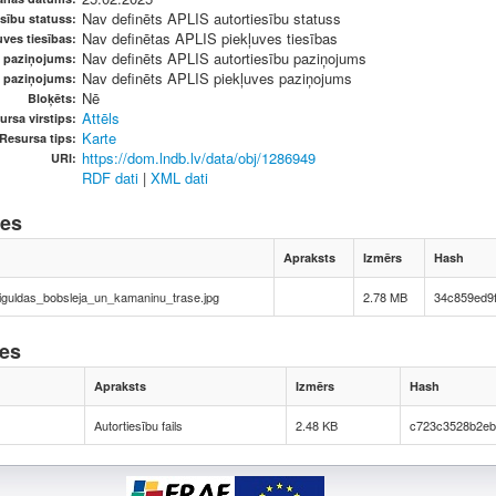
Nav definēts APLIS autortiesību statuss
sību statuss:
Nav definētas APLIS piekļuves tiesības
ves tiesības:
Nav definēts APLIS autortiesību paziņojums
u paziņojums:
Nav definēts APLIS piekļuves paziņojums
s paziņojums:
Nē
Bloķēts:
Attēls
ursa virstips:
Karte
Resursa tips:
https://dom.lndb.lv/data/obj/1286949
URI:
RDF dati
|
XML dati
nes
Apraksts
Izmērs
Hash
guldas_bobsleja_un_kamaninu_trase.jpg
2.78 MB
34c859ed9
nes
Apraksts
Izmērs
Hash
Autortiesību fails
2.48 KB
c723c3528b2eb