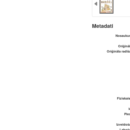
Metadati
Nosaukum
Oriģināl
Oriģināla radī
Fiziskai
I
Pied
Izveidoš
Laboš