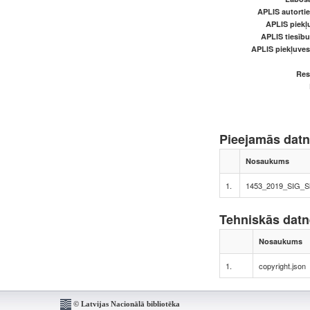
APLIS autortie
APLIS piekļu
APLIS tiesīb
APLIS piekļuve
Res
Pieejamās dat
Nosaukums
1.
1453_2019_SIG_Si
Tehniskās dat
Nosaukums
1.
copyright.json
© Latvijas Nacionālā bibliotēka