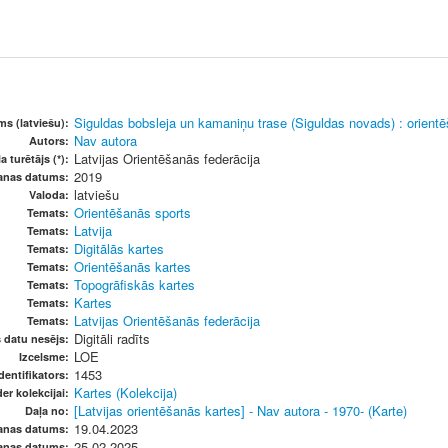
Siguldas bobsleja un kamaniņu trase (Siguldas novads) : orient
s (latviešu):
Nav autora
Autors:
Latvijas Orientēšanās federācija
a turētājs (*):
2019
šanas datums:
latviešu
Valoda:
Orientēšanās sports
Temats:
Latvija
Temats:
Digitālās kartes
Temats:
Orientēšanās kartes
Temats:
Topogrāfiskās kartes
Temats:
Kartes
Temats:
Latvijas Orientēšanās federācija
Temats:
Digitāli radīts
s datu nesējs:
LOE
Izcelsme:
1453
dentifikators:
Kartes (Kolekcija)
er kolekcijai:
[Latvijas orientēšanās kartes] - Nav autora - 1970- (Karte)
Daļa no:
19.04.2023
anas datums:
25.02.2025
anas datums: