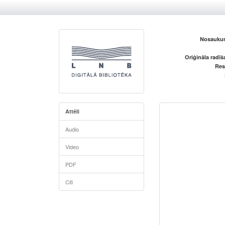
Nosaukum
Oriģināla radī
Res
Attēli
Audio
Video
PDF
Citi