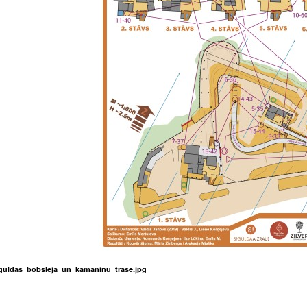
guldas_bobsleja_un_kamaninu_trase.jpg