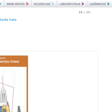
WWW ARHĪVS
KOLEKCIJAS
LABORATORIJA
LASĀMKOKS
|
LV
EN
ēšanās karte