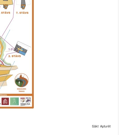
Sākt
Apturēt