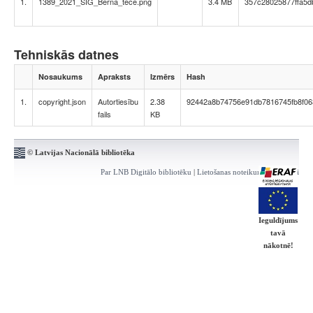
1.
1389_2021_SIG_Berna_tece.png
3.4 MB
357c28025877ffa5d
Tehniskās datnes
Nosaukums
Apraksts
Izmērs
Hash
1.
copyright.json
Autortiesību
2.38
92442a8b74756e91db7816745fb8f06
fails
KB
© Latvijas Nacionālā bibliotēka
Par LNB Digitālo bibliotēku
|
Lietošanas noteikumi
|
Kontakti
Ieguldījums
tavā
nākotnē!