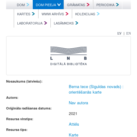
DOM
DOM PIEEJA
GRĀMATAS
PERIODIKA
KARTES
WWW ARHĪVS
KOLEKCIJAS
LABORATORIJA
LASĀMKOKS
|
LV
EN
Nosaukums (latviešu):
Berna tece (Siguldas novads) :
orientēšanās karte
Autors:
Nav autora
Oriģināla radīšanas datums:
2021
Resursa virstips:
Attēls
Resursa tips:
Karte