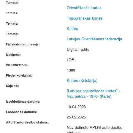
Temats:
Orientēšanās kartes
Temats:
Topogrāfiskās kartes
Temats:
Kartes
Temats:
Latvijas Orientēšanās federācija
Fiziskais datu nesējs:
Digitāli radīts
Izcelsme:
LOE
Identifikators:
1389
Pieder kolekcijai:
Kartes (Kolekcija)
Daļa no:
[Latvijas orientēšanās kartes] -
Nav autora - 1970- (Karte)
Izveidošanas datums:
19.04.2023
Labošanas datums:
25.02.2025
APLIS autortiesību statuss:
Nav definēts APLIS autortiesību
statuss