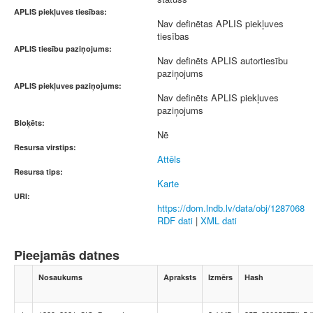
APLIS piekļuves tiesības:
Nav definētas APLIS piekļuves
tiesības
APLIS tiesību paziņojums:
Nav definēts APLIS autortiesību
paziņojums
APLIS piekļuves paziņojums:
Nav definēts APLIS piekļuves
paziņojums
Bloķēts:
Nē
Resursa virstips:
Attēls
Resursa tips:
Karte
URI:
https://dom.lndb.lv/data/obj/1287068
RDF dati
|
XML dati
Pieejamās datnes
Nosaukums
Apraksts
Izmērs
Hash