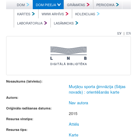
DOM
DOM PIEEJA
GRĀMATAS
PERIODIKA
KARTES
WWW ARHĪVS
KOLEKCIJAS
LABORATORIJA
LASĀMKOKS
|
LV
EN
Nosaukums (latviešu):
Murjāņu sporta ģimnāzija (Sējas
novads) : orientēšanās karte
Autors:
Nav autora
Oriģināla radīšanas datums:
2015
Resursa virstips:
Attēls
Resursa tips:
Karte