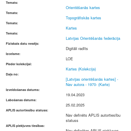
Temats:
Orientēšanās kartes
Temats:
Topogrāfiskās kartes
Temats:
Kartes
Temats:
Latvijas Orientēšanās federācija
Fiziskais datu nesējs:
Digitāli radīts
Izcelsme:
LOE
Pieder kolekcijai:
Kartes (Kolekcija)
Daļa no:
[Latvijas orientēšanās kartes] -
Nav autora - 1970- (Karte)
Izveidošanas datums:
19.04.2023
Labošanas datums:
25.02.2025
APLIS autortiesību statuss:
Nav definēts APLIS autortiesību
statuss
APLIS piekļuves tiesības:
Nav definētas APLIS piekļuves