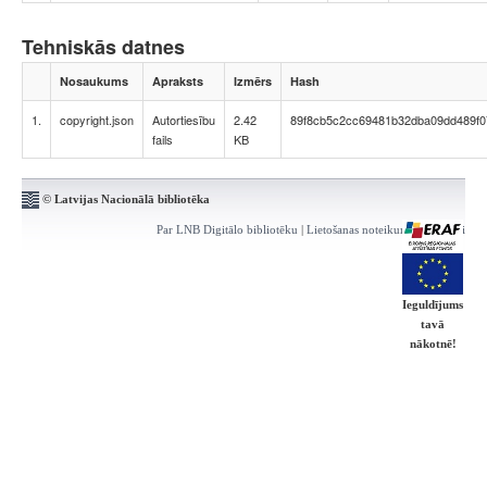
Tehniskās datnes
Nosaukums
Apraksts
Izmērs
Hash
1.
copyright.json
Autortiesību
2.42
89f8cb5c2cc69481b32dba09dd489f0
fails
KB
© Latvijas Nacionālā bibliotēka
Par LNB Digitālo bibliotēku
|
Lietošanas noteikumi
|
Kontakti
Ieguldījums
tavā
nākotnē!