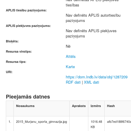
tiesības
APLIS tiesību paziņojums:
Nav definēts APLIS autortiesību
paziņojums
APLIS piekļuves paziņojums:
Nav definēts APLIS piekļuves
paziņojums
Bloķēts:
Nē
Resursa virstips:
Attēls
Resursa tips:
Karte
URI:
https://dom.lndb.lv/data/obj/1287209
RDF dati
|
XML dati
Pieejamās datnes
Nosaukums
Apraksts
Izmērs
Hash
1.
2015_Murjanu_sporta_gimnazija.jpg
1016.48
afb7ed188f6740
KB