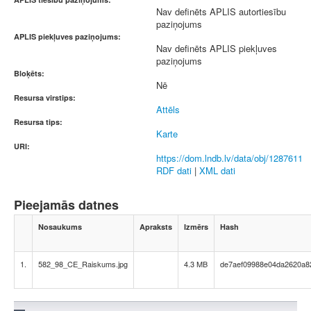
Nav definēts APLIS autortiesību
paziņojums
APLIS piekļuves paziņojums:
Nav definēts APLIS piekļuves
paziņojums
Bloķēts:
Nē
Resursa virstips:
Attēls
Resursa tips:
Karte
URI:
https://dom.lndb.lv/data/obj/1287611
RDF dati
|
XML dati
Pieejamās datnes
Nosaukums
Apraksts
Izmērs
Hash
1.
582_98_CE_Raiskums.jpg
4.3 MB
de7aef09988e04da2620a8