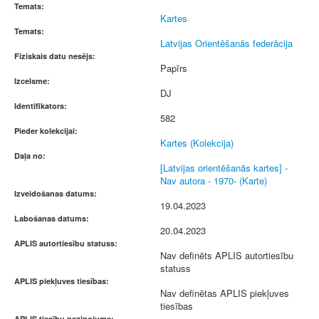
Temats:
Kartes
Temats:
Latvijas Orientēšanās federācija
Fiziskais datu nesējs:
Papīrs
Izcelsme:
DJ
Identifikators:
582
Pieder kolekcijai:
Kartes (Kolekcija)
Daļa no:
[Latvijas orientēšanās kartes] -
Nav autora - 1970- (Karte)
Izveidošanas datums:
19.04.2023
Labošanas datums:
20.04.2023
APLIS autortiesību statuss:
Nav definēts APLIS autortiesību
statuss
APLIS piekļuves tiesības:
Nav definētas APLIS piekļuves
tiesības
APLIS tiesību paziņojums: