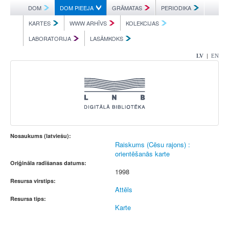
DOM
DOM PIEEJA
GRĀMATAS
PERIODIKA
KARTES
WWW ARHĪVS
KOLEKCIJAS
LABORATORIJA
LASĀMKOKS
|
LV
EN
Nosaukums (latviešu):
Raiskums (Cēsu rajons) :
orientēšanās karte
Oriģināla radīšanas datums:
1998
Resursa virstips:
Attēls
Resursa tips:
Karte