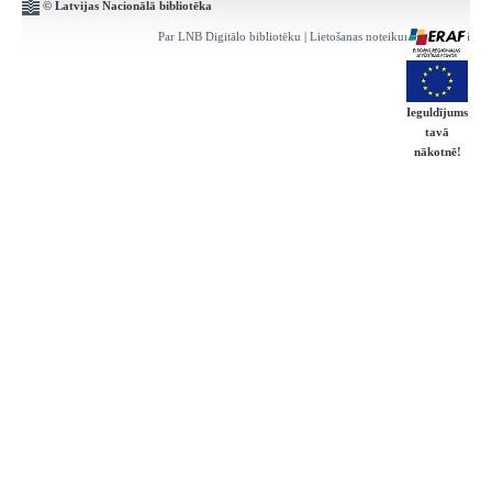
© Latvijas Nacionālā bibliotēka
Par LNB Digitālo bibliotēku
|
Lietošanas noteikumi
|
Kontakti
Ieguldījums
tavā
nākotnē!