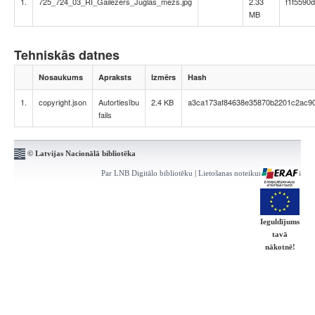
1.
725_724_03_RI_Gailezers_Juglas_mezs.jpg
2.33
f1f5590
MB
Tehniskās datnes
Nosaukums
Apraksts
Izmērs
Hash
1.
copyright.json
Autortiesību
2.4 KB
a3ca173af84638e35870b2201c2ac9
fails
© Latvijas Nacionālā bibliotēka
Par LNB Digitālo bibliotēku
|
Lietošanas noteikumi
|
Kontakti
Ieguldījums
tavā
nākotnē!