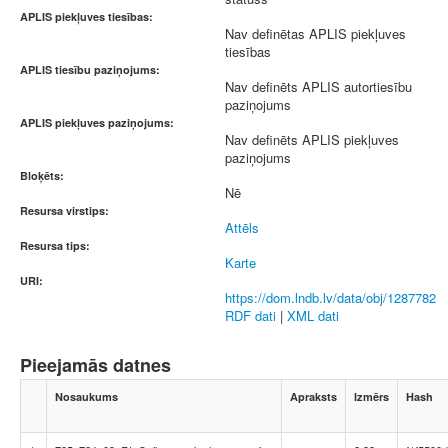
APLIS piekļuves tiesības:
Nav definētas APLIS piekļuves
tiesības
APLIS tiesību paziņojums:
Nav definēts APLIS autortiesību
paziņojums
APLIS piekļuves paziņojums:
Nav definēts APLIS piekļuves
paziņojums
Bloķēts:
Nē
Resursa virstips:
Attēls
Resursa tips:
Karte
URI:
https://dom.lndb.lv/data/obj/1287782
RDF dati
|
XML dati
Pieejamās datnes
Nosaukums
Apraksts
Izmērs
Hash