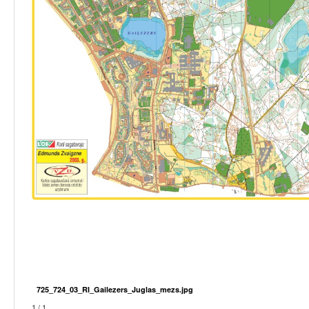
725_724_03_RI_Gailezers_Juglas_mezs.jpg
1 / 1