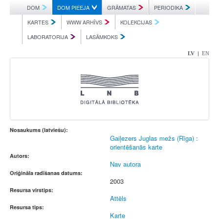
DOM
DOM PIEEJA
GRĀMATAS
PERIODIKA
KARTES
WWW ARHĪVS
KOLEKCIJAS
LABORATORIJA
LASĀMKOKS
|
LV
EN
Nosaukums (latviešu):
Gaiļezers Juglas mežs (Rīga) :
orientēšanās karte
Autors:
Nav autora
Oriģināla radīšanas datums:
2003
Resursa virstips:
Attēls
Resursa tips:
Karte