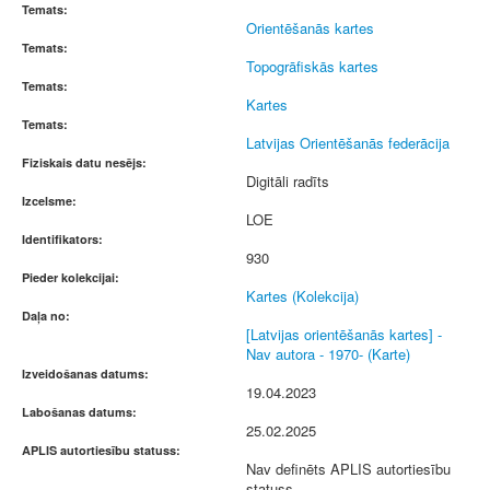
Temats:
Orientēšanās kartes
Temats:
Topogrāfiskās kartes
Temats:
Kartes
Temats:
Latvijas Orientēšanās federācija
Fiziskais datu nesējs:
Digitāli radīts
Izcelsme:
LOE
Identifikators:
930
Pieder kolekcijai:
Kartes (Kolekcija)
Daļa no:
[Latvijas orientēšanās kartes] -
Nav autora - 1970- (Karte)
Izveidošanas datums:
19.04.2023
Labošanas datums:
25.02.2025
APLIS autortiesību statuss:
Nav definēts APLIS autortiesību
statuss