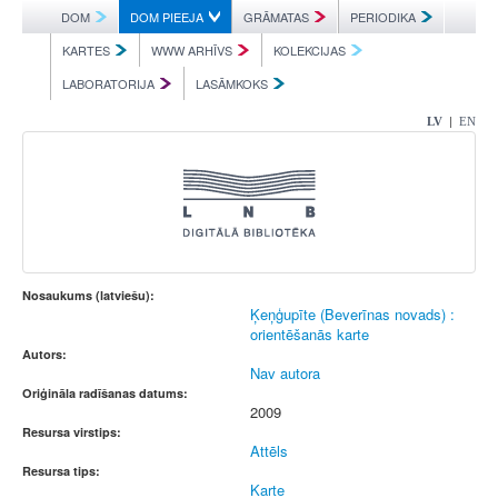
DOM
DOM PIEEJA
GRĀMATAS
PERIODIKA
KARTES
WWW ARHĪVS
KOLEKCIJAS
LABORATORIJA
LASĀMKOKS
|
LV
EN
Nosaukums (latviešu):
Ķeņģupīte (Beverīnas novads) :
orientēšanās karte
Autors:
Nav autora
Oriģināla radīšanas datums:
2009
Resursa virstips:
Attēls
Resursa tips:
Karte