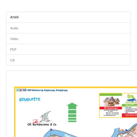
Attēli
Audio
Video
PDF
Citi