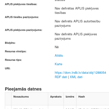
APLIS piekļuves tiesības:
Nav definētas APLIS piekļuves
tiesības
APLIS tiesību paziņojums:
Nav definēts APLIS autortiesību
paziņojums
APLIS piekļuves paziņojums:
Nav definēts APLIS piekļuves
paziņojums
Bloķēts:
Nē
Resursa virstips:
Attēls
Resursa tips:
Karte
URI:
https://dom.lndb.lv/data/obj/1288054
RDF dati
|
XML dati
Pieejamās datnes
Nosaukums
Apraksts
Izmērs
Hash