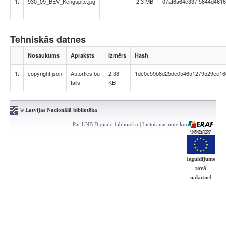
1.
930_09_BEV_Kengupite.jpg
2.3 MB
07af6a64e337f5844d461
Tehniskās datnes
Nosaukums
Apraksts
Izmērs
Hash
1.
copyright.json
Autortiesību
2.38
1dc0c59b8d25de054651279529ee16
fails
KB
© Latvijas Nacionālā bibliotēka
Par LNB Digitālo bibliotēku
|
Lietošanas noteikumi
|
Kontakti
Ieguldījums
tavā
nākotnē!