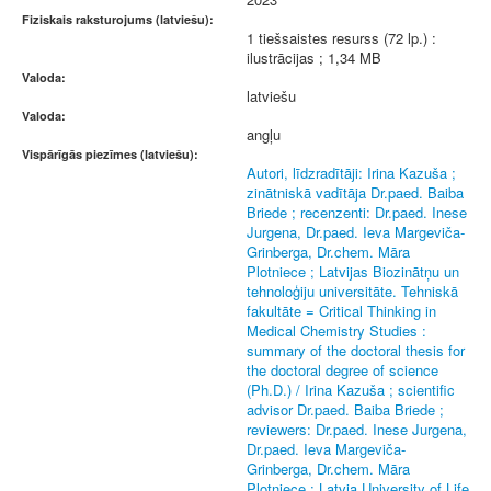
Fiziskais raksturojums (latviešu):
1 tiešsaistes resurss (72 lp.) :
ilustrācijas ; 1,34 MB
Valoda:
latviešu
Valoda:
angļu
Vispārīgās piezīmes (latviešu):
Autori, līdzradītāji: Irina Kazuša ;
zinātniskā vadītāja Dr.paed. Baiba
Briede ; recenzenti: Dr.paed. Inese
Jurgena, Dr.paed. Ieva Margeviča-
Grinberga, Dr.chem. Māra
Plotniece ; Latvijas Biozinātņu un
tehnoloģiju universitāte. Tehniskā
fakultāte = Critical Thinking in
Medical Chemistry Studies :
summary of the doctoral thesis for
the doctoral degree of science
(Ph.D.) / Irina Kazuša ; scientific
advisor Dr.paed. Baiba Briede ;
reviewers: Dr.paed. Inese Jurgena,
Dr.paed. Ieva Margeviča-
Grinberga, Dr.chem. Māra
Plotniece ; Latvia University of Life