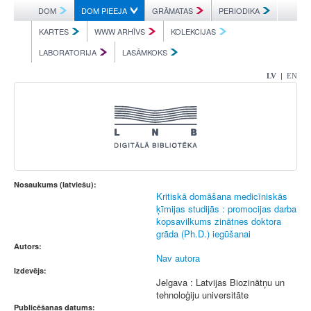
DOM
DOM PIEEJA
GRĀMATAS
PERIODIKA
KARTES
WWW ARHĪVS
KOLEKCIJAS
LABORATORIJA
LASĀMKOKS
|
LV
EN
Nosaukums (latviešu):
Kritiskā domāšana medicīniskās
ķīmijas studijās : promocijas darba
kopsavilkums zinātnes doktora
grāda (Ph.D.) iegūšanai
Autors:
Nav autora
Izdevējs:
Jelgava : Latvijas Biozinātņu un
tehnoloģiju universitāte
Publicēšanas datums: