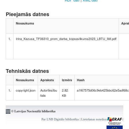
Pieejamās datnes
Nosaukums
Apra
1.
Irina_Kazusa_TF06310_prom_darba_kopsavilkums2023_LBTU_IMI.pdf
Tehniskās datnes
Nosaukums
Apraksts
Izmērs
Hash
1.
copyright.json
Autortiesību
2.82
a1f67575d06c9eb425bbc62e5adf68c
fails
KB
© Latvijas Nacionālā bibliotēka
Par LNB Digitālo bibliotēku
|
Lietošanas noteikumi
|
Kontakti