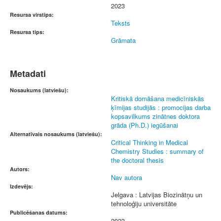
2023
Resursa virstips:
Teksts
Resursa tips:
Grāmata
Metadati
Nosaukums (latviešu):
Kritiskā domāšana medicīniskās
ķīmijas studijās : promocijas darba
kopsavilkums zinātnes doktora
grāda (Ph.D.) iegūšanai
Alternatīvais nosaukums (latviešu):
Critical Thinking in Medical
Chemistry Studies : summary of
the doctoral thesis
Autors:
Nav autora
Izdevējs:
Jelgava : Latvijas Biozinātņu un
tehnoloģiju universitāte
Publicēšanas datums:
2023