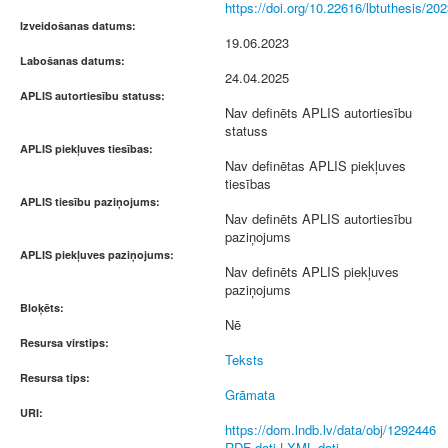
https://doi.org/10.22616/lbtuthesis/20
Izveidošanas datums:
19.06.2023
Labošanas datums:
24.04.2025
APLIS autortiesību statuss:
Nav definēts APLIS autortiesību
statuss
APLIS piekļuves tiesības:
Nav definētas APLIS piekļuves
tiesības
APLIS tiesību paziņojums:
Nav definēts APLIS autortiesību
paziņojums
APLIS piekļuves paziņojums:
Nav definēts APLIS piekļuves
paziņojums
Bloķēts:
Nē
Resursa virstips:
Teksts
Resursa tips:
Grāmata
URI:
https://dom.lndb.lv/data/obj/1292446
RDF dati
|
XML dati