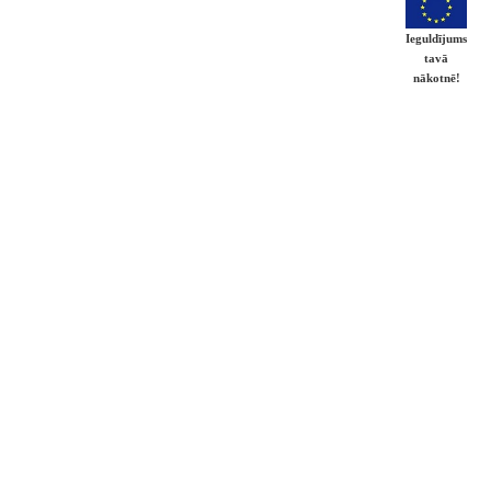
Ieguldījums
tavā
nākotnē!