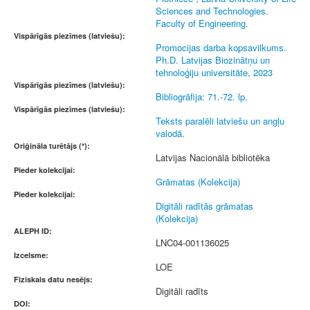
Sciences and Technologies.
Faculty of Engineering.
Vispārīgās piezīmes (latviešu):
Promocijas darba kopsavilkums.
Ph.D. Latvijas Biozinātņu un
tehnoloģiju universitāte, 2023
Vispārīgās piezīmes (latviešu):
Bibliogrāfija: 71.-72. lp.
Vispārīgās piezīmes (latviešu):
Teksts paralēli latviešu un angļu
valodā.
Oriģināla turētājs (*):
Latvijas Nacionālā bibliotēka
Pieder kolekcijai:
Grāmatas (Kolekcija)
Pieder kolekcijai:
Digitāli radītās grāmatas
(Kolekcija)
ALEPH ID:
LNC04-001136025
Izcelsme:
LOE
Fiziskais datu nesējs:
Digitāli radīts
DOI: