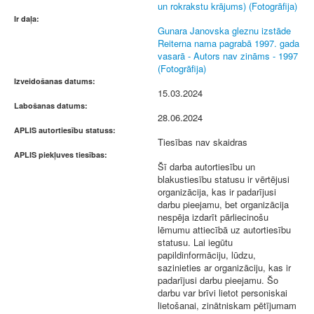
un rokrakstu krājums) (Fotogrāfija)
Ir daļa:
Gunara Janovska gleznu izstāde
Reiterna nama pagrabā 1997. gada
vasarā - Autors nav zināms - 1997
(Fotogrāfija)
Izveidošanas datums:
15.03.2024
Labošanas datums:
28.06.2024
APLIS autortiesību statuss:
Tiesības nav skaidras
APLIS piekļuves tiesības:
Šī darba autortiesību un
blakustiesību statusu ir vērtējusi
organizācija, kas ir padarījusi
darbu pieejamu, bet organizācija
nespēja izdarīt pārliecinošu
lēmumu attiecībā uz autortiesību
statusu. Lai iegūtu
papildinformāciju, lūdzu,
sazinieties ar organizāciju, kas ir
padarījusi darbu pieejamu. Šo
darbu var brīvi lietot personiskai
lietošanai, zinātniskam pētījumam