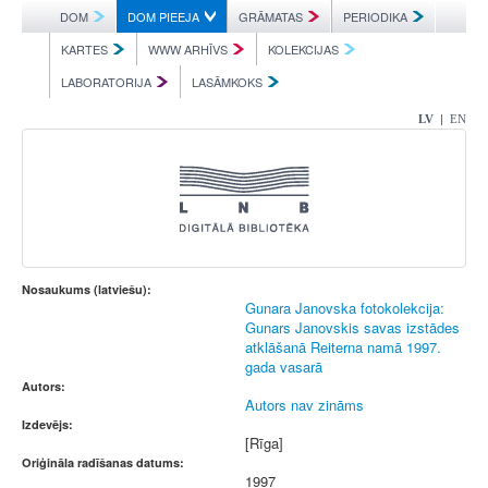
DOM
DOM PIEEJA
GRĀMATAS
PERIODIKA
KARTES
WWW ARHĪVS
KOLEKCIJAS
LABORATORIJA
LASĀMKOKS
|
LV
EN
Nosaukums (latviešu):
Gunara Janovska fotokolekcija:
Gunars Janovskis savas izstādes
atklāšanā Reiterna namā 1997.
gada vasarā
Autors:
Autors nav zināms
Izdevējs:
[Rīga]
Oriģināla radīšanas datums:
1997