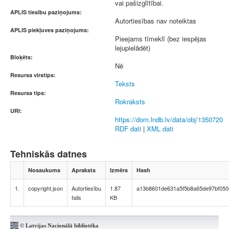
vai pašizglītībai.
APLIS tiesību paziņojums:
Autortiesības nav noteiktas
APLIS piekļuves paziņojums:
Pieejams tīmeklī (bez iespējas
lejupielādēt)
Bloķēts:
Nē
Resursa virstips:
Teksts
Resursa tips:
Rokraksts
URI:
https://dom.lndb.lv/data/obj/1350720
RDF dati
|
XML dati
Tehniskās datnes
Nosaukums
Apraksts
Izmērs
Hash
1.
copyright.json
Autortiesību
1.87
a13b8601de631a5f5b8a65de97bf050
fails
KB
© Latvijas Nacionālā bibliotēka