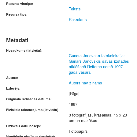
Resursa virstips:
Teksts
Resursa tips:
Rokraksts
Metadati
Nosaukums (latviešu):
Gunara Janovska fotokolekcija:
Gunars Janovskis savas izstādes
atklāšanā Reiterna namā 1997.
gada vasarā
Autors:
Autors nav zināms
Izdevējs:
[Rīga]
Oriģināla radīšanas datums:
1997
Fiziskais raksturojums (latviešu):
3 fotogrāfijas, krāsainas, 15 x 23
cm un mazākas
Fiziskais datu nesējs:
Fotopapīrs
Vispārīgās piezīmes (latviešu):