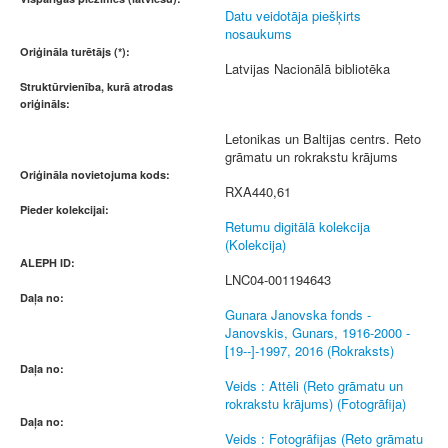
Datu veidotāja piešķirts
nosaukums
Oriģināla turētājs (*):
Latvijas Nacionālā bibliotēka
Struktūrvienība, kurā atrodas
oriģināls:
Letonikas un Baltijas centrs. Reto
grāmatu un rokrakstu krājums
Oriģināla novietojuma kods:
RXA440,61
Pieder kolekcijai:
Retumu digitālā kolekcija
(Kolekcija)
ALEPH ID:
LNC04-001194643
Daļa no:
Gunara Janovska fonds -
Janovskis, Gunars, 1916-2000 -
[19--]-1997, 2016 (Rokraksts)
Daļa no:
Veids : Attēli (Reto grāmatu un
rokrakstu krājums) (Fotogrāfija)
Daļa no:
Veids : Fotogrāfijas (Reto grāmatu