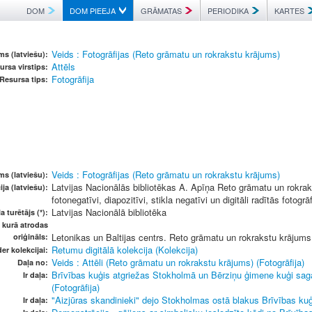
DOM
DOM PIEEJA
GRĀMATAS
PERIODIKA
KARTES
Veids : Fotogrāfijas (Reto grāmatu un rokrakstu krājums)
s (latviešu):
Attēls
ursa virstips:
Fotogrāfija
Resursa tips:
Veids : Fotogrāfijas (Reto grāmatu un rokrakstu krājums)
s (latviešu):
Latvijas Nacionālās bibliotēkas A. Apīņa Reto grāmatu un rokrakst
ja (latviešu):
fotonegatīvi, diapozitīvi, stikla negatīvi un digitāli radītās fotogrāf
Latvijas Nacionālā bibliotēka
a turētājs (*):
, kurā atrodas
Letonikas un Baltijas centrs. Reto grāmatu un rokrakstu krājums
oriģināls:
Retumu digitālā kolekcija (Kolekcija)
er kolekcijai:
Veids : Attēli (Reto grāmatu un rokrakstu krājums) (Fotogrāfija)
Daļa no:
Brīvības kuģis atgriežas Stokholmā un Bērziņu ģimene kuģi sagai
Ir daļa:
(Fotogrāfija)
"Aizjūras skandinieki" dejo Stokholmas ostā blakus Brīvības kuģ
Ir daļa: