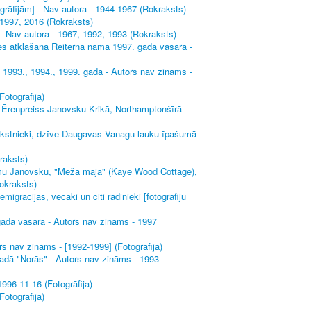
grāfijām] - Nav autora - 1944-1967 (Rokraksts)
-1997, 2016 (Rokraksts)
- Nav autora - 1967, 1992, 1993 (Rokraksts)
es atklāšanā Reiterna namā 1997. gada vasarā -
 1993., 1994., 1999. gadā - Autors nav zināms -
Fotogrāfija)
i Ērenpreiss Janovsku Krikā, Northamptonšīrā
rakstnieki, dzīve Daugavas Vanagu lauku īpašumā
raksts)
mu Janovsku, "Meža mājā" (Kaye Wood Cottage),
okraksts)
grācijas, vecāki un citi radinieki [fotogrāfiju
ada vasarā - Autors nav zināms - 1997
rs nav zināms - [1992-1999] (Fotogrāfija)
adā "Norās" - Autors nav zināms - 1993
1996-11-16 (Fotogrāfija)
otogrāfija)