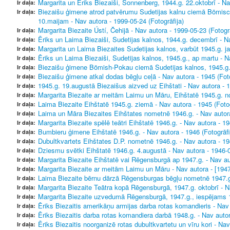
Margarita un Ēriks Biezaiši, Sonnenberg, 1944.g. 22.oktobrī - Na
Ir daļa:
Biezaišu ģimene atrod patvērumu Sudetijas kalnu ciemā Bömisch
Ir daļa:
10.maijam - Nav autora - 1999-05-24 (Fotogrāfija)
Margarita Biezaite Ústí, Čehijā - Nav autora - 1999-05-23 (Fotogrā
Ir daļa:
Ēriks un Laima Biezaiši, Sudetijas kalnos, 1944.g. decembrī - Na
Ir daļa:
Margarita un Laima Biezaites Sudetijas kalnos, varbūt 1945.g. jan
Ir daļa:
Ēriks un Laima Biezaiši, Sudetijas kalnos, 1945.g., ap martu - Na
Ir daļa:
Biezaišu ģimene Bömish-Pokau ciemā Sudetijas kalnos, 1945.g. ma
Ir daļa:
Biezaišu ģimene atkal dodas bēgļu ceļā - Nav autora - 1945 (Foto
Ir daļa:
1945.g. 19.augustā Biezaišus aizved uz Eihštati - Nav autora - 1
Ir daļa:
Margarita Biezaite ar meitām Laimu un Māru, Eihštatē 1945.g. no
Ir daļa:
Laima Biezaite Eihštatē 1945.g. ziemā - Nav autora - 1945 (Fotog
Ir daļa:
Laima un Māra Biezaites Eihštates nometnē 1946.g. - Nav autora 
Ir daļa:
Margarita Biezaite spēlē teātri Eihštatē 1946.g. - Nav autora - 19
Ir daļa:
Bumbieru ģimene Eihštatē 1946.g. - Nav autora - 1946 (Fotogrāfi
Ir daļa:
Dubultkvartets Eihštates D.P. nometnē 1946.g. - Nav autora - 194
Ir daļa:
Dziesmu svētki Eihštatē 1946.g. 4.augustā - Nav autora - 1946-0
Ir daļa:
Margarita Biezaite Eihštatē vai Rēgensburgā ap 1947.g. - Nav aut
Ir daļa:
Margarita Biezaite ar meitām Laimu un Māru - Nav autora - [1947]
Ir daļa:
Laima Biezaite bērnu dārzā Rēgensburgas bēgļu nometnē 1947.g. 
Ir daļa:
Margarita Biezaite Teātra kopā Rēgensburgā, 1947.g. oktobrī - Na
Ir daļa:
Margarita Biezaite uzvedumā Rēgensburgā, 1947.g., iespējams 18
Ir daļa:
Ēriks Biezaitis amerikāņu armijas darba rotas komandieris - Nav 
Ir daļa:
Ēriks Biezaitis darba rotas komandiera darbā 1948.g. - Nav autor
Ir daļa:
Ēriks Biezaitis noorganizē rotas dubultkvartetu un vīru kori - Nav
Ir daļa: