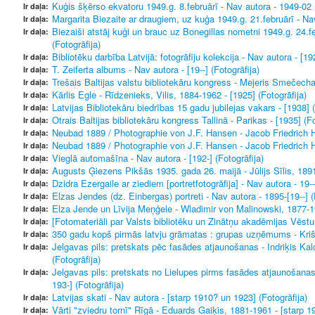
Kuģis šķērso ekvatoru 1949.g. 8.februārī - Nav autora - 1949-02 (
Ir daļa:
Margarita Biezaite ar draugiem, uz kuģa 1949.g. 21.februārī - Nav
Ir daļa:
Biezaiši atstāj kuģi un brauc uz Bonegillas nometni 1949.g. 24.fe
Ir daļa:
(Fotogrāfija)
Bibliotēku darbība Latvijā: fotogrāfiju kolekcija - Nav autora - [19
Ir daļa:
T. Zeiferta albums - Nav autora - [19--] (Fotogrāfija)
Ir daļa:
Trešais Baltijas valstu bibliotekāru kongress - Mejeris Smečecha
Ir daļa:
Kārlis Egle - Rīdzenieks, Vilis, 1884-1962 - [1925] (Fotogrāfija)
Ir daļa:
Latvijas Bibliotekāru biedrības 15 gadu jubilejas vakars - [1938] (
Ir daļa:
Otrais Baltijas bibliotekāru kongress Tallinā - Parikas - [1935] (Fo
Ir daļa:
Neubad 1889 / Photographie von J.F. Hansen - Jacob Friedrich H
Ir daļa:
Neubad 1889 / Photographie von J.F. Hansen - Jacob Friedrich H
Ir daļa:
Vieglā automašīna - Nav autora - [192-] (Fotogrāfija)
Ir daļa:
Augusts Ģiezens Pikšās 1935. gada 26. maijā - Jūlijs Sīlis, 1891
Ir daļa:
Dzidra Ezergaile ar ziediem [portretfotogrāfija] - Nav autora - 19--
Ir daļa:
Elzas Jendes (dz. Einbergas) portreti - Nav autora - 1895-[19--] (
Ir daļa:
Elza Jende un Līvija Meņģele - Wladimir von Malinowski, 1877-19
Ir daļa:
[Fotomateriāli par Valsts bibliotēku un Zinātņu akadēmijas Vēstures
Ir daļa:
350 gadu kopš pirmās latvju grāmatas : grupas uzņēmums - Krišs
Ir daļa:
Jelgavas pils: pretskats pēc fasādes atjaunošanas - Indriķis Kal
Ir daļa:
(Fotogrāfija)
Jelgavas pils: pretskats no Lielupes pirms fasādes atjaunošanas
Ir daļa:
193-] (Fotogrāfija)
Latvijas skati - Nav autora - [starp 1910? un 1923] (Fotogrāfija)
Ir daļa:
Vārti "zviedru tornī" Rīgā - Eduards Gaiķis, 1881-1961 - [starp 1
Ir daļa: