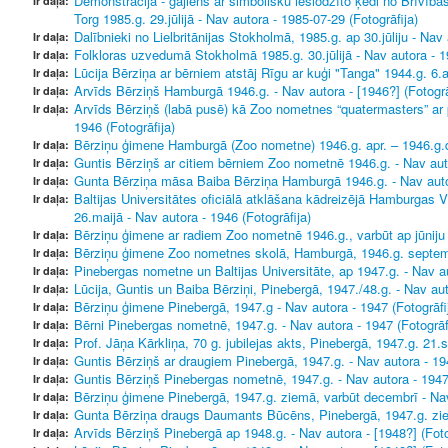
Demonstrācija - gājiens ar simbolisku ieslodzīto ķēdi no Brīvī
Ir daļa:
Torg 1985.g. 29.jūlijā - Nav autora - 1985-07-29 (Fotogrāfija)
Dalībnieki no Lielbritānijas Stokholmā, 1985.g. ap 30.jūliju - Nav 
Ir daļa:
Folkloras uzvedumā Stokholmā 1985.g. 30.jūlijā - Nav autora - 19
Ir daļa:
Lūcija Bērziņa ar bērniem atstāj Rīgu ar kuģi "Tanga" 1944.g. 6.au
Ir daļa:
Arvīds Bērziņš Hamburgā 1946.g. - Nav autora - [1946?] (Fotogrā
Ir daļa:
Arvīds Bērziņš (labā pusē) kā Zoo nometnes “quatermasters” ar 
Ir daļa:
1946 (Fotogrāfija)
Bērziņu ģimene Hamburgā (Zoo nometne) 1946.g. apr. – 1946.g.de
Ir daļa:
Guntis Bērziņš ar citiem bērniem Zoo nometnē 1946.g. - Nav auto
Ir daļa:
Gunta Bērziņa māsa Baiba Bērziņa Hamburgā 1946.g. - Nav autor
Ir daļa:
Baltijas Universitātes oficiālā atklāšana kādreizējā Hamburgas
Ir daļa:
26.maijā - Nav autora - 1946 (Fotogrāfija)
Bērziņu ģimene ar radiem Zoo nometnē 1946.g., varbūt ap jūniju -
Ir daļa:
Bērziņu ģimene Zoo nometnes skolā, Hamburgā, 1946.g. septembr
Ir daļa:
Pinebergas nometne un Baltijas Universitāte, ap 1947.g. - Nav aut
Ir daļa:
Lūcija, Guntis un Baiba Bērziņi, Pinebergā, 1947./48.g. - Nav aut
Ir daļa:
Bērziņu ģimene Pinebergā, 1947.g - Nav autora - 1947 (Fotogrāfi
Ir daļa:
Bērni Pinebergas nometnē, 1947.g. - Nav autora - 1947 (Fotogrāf
Ir daļa:
Prof. Jāņa Kārkliņa, 70 g. jubilejas akts, Pinebergā, 1947.g. 21.
Ir daļa:
Guntis Bērziņš ar draugiem Pinebergā, 1947.g. - Nav autora - 194
Ir daļa:
Guntis Bērziņš Pinebergas nometnē, 1947.g. - Nav autora - 1947 
Ir daļa:
Bērziņu ģimene Pinebergā, 1947.g. ziemā, varbūt decembrī - Nav 
Ir daļa:
Gunta Bērziņa draugs Daumants Būcēns, Pinebergā, 1947.g. ziem
Ir daļa:
Arvīds Bērziņš Pinebergā ap 1948.g. - Nav autora - [1948?] (Foto
Ir daļa: