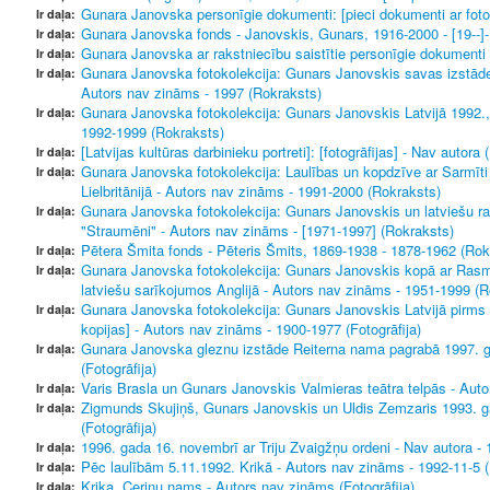
Gunara Janovska personīgie dokumenti: [pieci dokumenti ar foto
Ir daļa:
Gunara Janovska fonds - Janovskis, Gunars, 1916-2000 - [19--]
Ir daļa:
Gunara Janovska ar rakstniecību saistītie personīgie dokumenti 
Ir daļa:
Gunara Janovska fotokolekcija: Gunars Janovskis savas izstād
Ir daļa:
Autors nav zināms - 1997 (Rokraksts)
Gunara Janovska fotokolekcija: Gunars Janovskis Latvijā 1992.,
Ir daļa:
1992-1999 (Rokraksts)
[Latvijas kultūras darbinieku portreti]: [fotogrāfijas] - Nav autora (
Ir daļa:
Gunara Janovska fotokolekcija: Laulības un kopdzīve ar Sarmīt
Ir daļa:
Lielbritānijā - Autors nav zināms - 1991-2000 (Rokraksts)
Gunara Janovska fotokolekcija: Gunars Janovskis un latviešu 
Ir daļa:
"Straumēni" - Autors nav zināms - [1971-1997] (Rokraksts)
Pētera Šmita fonds - Pēteris Šmits, 1869-1938 - 1878-1962 (Rok
Ir daļa:
Gunara Janovska fotokolekcija: Gunars Janovskis kopā ar Ras
Ir daļa:
latviešu sarīkojumos Anglijā - Autors nav zināms - 1951-1999 (R
Gunara Janovska fotokolekcija: Gunars Janovskis Latvijā pirms emi
Ir daļa:
kopijas] - Autors nav zināms - 1900-1977 (Fotogrāfija)
Gunara Janovska gleznu izstāde Reiterna nama pagrabā 1997. g
Ir daļa:
(Fotogrāfija)
Varis Brasla un Gunars Janovskis Valmieras teātra telpās - Auto
Ir daļa:
Zigmunds Skujiņš, Gunars Janovskis un Uldis Zemzaris 1993. g
Ir daļa:
(Fotogrāfija)
1996. gada 16. novembrī ar Triju Zvaigžņu ordeni - Nav autora - 
Ir daļa:
Pēc laulībām 5.11.1992. Krikā - Autors nav zināms - 1992-11-5 (F
Ir daļa:
Krika, Ceriņu nams - Autors nav zināms (Fotogrāfija)
Ir daļa: