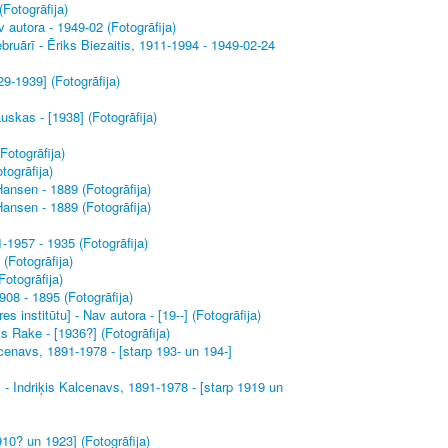
Fotogrāfija)
 autora - 1949-02 (Fotogrāfija)
bruārī - Ēriks Biezaitis, 1911-1994 - 1949-02-24
29-1939] (Fotogrāfija)
uskas - [1938] (Fotogrāfija)
Fotogrāfija)
togrāfija)
ansen - 1889 (Fotogrāfija)
ansen - 1889 (Fotogrāfija)
-1957 - 1935 (Fotogrāfija)
 (Fotogrāfija)
Fotogrāfija)
08 - 1895 (Fotogrāfija)
 institūtu] - Nav autora - [19--] (Fotogrāfija)
 Rake - [1936?] (Fotogrāfija)
cenavs, 1891-1978 - [starp 193- un 194-]
 - Indriķis Kalcenavs, 1891-1978 - [starp 1919 un
910? un 1923] (Fotogrāfija)