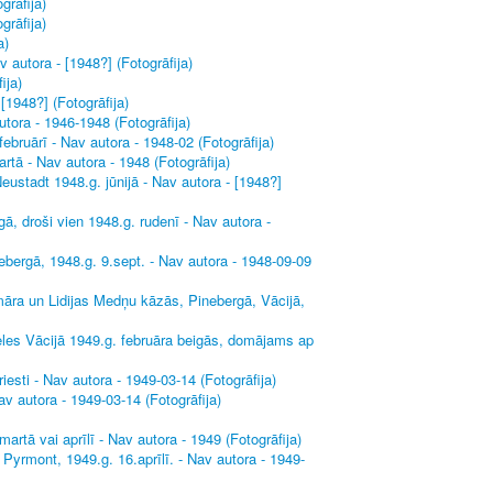
grāfija)
grāfija)
a)
autora - [1948?] (Fotogrāfija)
ija)
[1948?] (Fotogrāfija)
utora - 1946-1948 (Fotogrāfija)
ebruārī - Nav autora - 1948-02 (Fotogrāfija)
rtā - Nav autora - 1948 (Fotogrāfija)
ustadt 1948.g. jūnijā - Nav autora - [1948?]
, droši vien 1948.g. rudenī - Nav autora -
nebergā, 1948.g. 9.sept. - Nav autora - 1948-09-09
āra un Lidijas Medņu kāzās, Pinebergā, Vācijā,
les Vācijā 1949.g. februāra beigās, domājams ap
esti - Nav autora - 1949-03-14 (Fotogrāfija)
v autora - 1949-03-14 (Fotogrāfija)
rtā vai aprīlī - Nav autora - 1949 (Fotogrāfija)
Pyrmont, 1949.g. 16.aprīlī. - Nav autora - 1949-