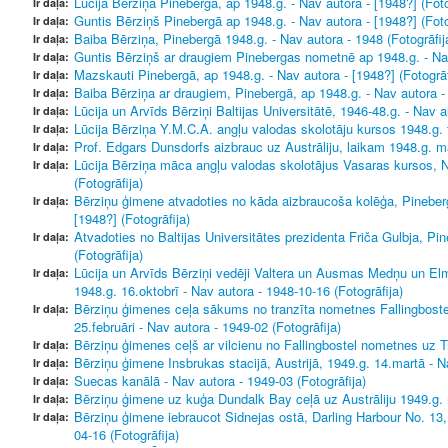
Lūcija Bērziņa Pinebergā, ap 1948.g. - Nav autora - [1948?] (Foto
Ir daļa:
Guntis Bērziņš Pinebergā ap 1948.g. - Nav autora - [1948?] (Foto
Ir daļa:
Baiba Bērziņa, Pinebergā 1948.g. - Nav autora - 1948 (Fotogrāfij
Ir daļa:
Guntis Bērziņš ar draugiem Pinebergas nometnē ap 1948.g. - Nav 
Ir daļa:
Mazskauti Pinebergā, ap 1948.g. - Nav autora - [1948?] (Fotogrāf
Ir daļa:
Baiba Bērziņa ar draugiem, Pinebergā, ap 1948.g. - Nav autora - 
Ir daļa:
Lūcija un Arvīds Bērziņi Baltijas Universitātē, 1946-48.g. - Nav a
Ir daļa:
Lūcija Bērziņa Y.M.C.A. angļu valodas skolotāju kursos 1948.g. f
Ir daļa:
Prof. Edgars Dunsdorfs aizbrauc uz Austrāliju, laikam 1948.g. ma
Ir daļa:
Lūcija Bērziņa māca angļu valodas skolotājus Vasaras kursos, Ne
Ir daļa:
(Fotogrāfija)
Bērziņu ģimene atvadoties no kāda aizbraucoša kolēģa, Pinebergā
Ir daļa:
[1948?] (Fotogrāfija)
Atvadoties no Baltijas Universitātes prezidenta Friča Gulbja, Pi
Ir daļa:
(Fotogrāfija)
Lūcija un Arvīds Bērziņi vedēji Valtera un Ausmas Medņu un Elm
Ir daļa:
1948.g. 16.oktobrī - Nav autora - 1948-10-16 (Fotogrāfija)
Bērziņu ģimenes ceļa sākums no tranzīta nometnes Fallingboste
Ir daļa:
25.februāri - Nav autora - 1949-02 (Fotogrāfija)
Bērziņu ģimenes ceļš ar vilcienu no Fallingbostel nometnes uz Tri
Ir daļa:
Bērziņu ģimene Insbrukas stacijā, Austrijā, 1949.g. 14.martā - Na
Ir daļa:
Suecas kanālā - Nav autora - 1949-03 (Fotogrāfija)
Ir daļa:
Bērziņu ģimene uz kuģa Dundalk Bay ceļā uz Austrāliju 1949.g. ma
Ir daļa:
Bērziņu ģimene iebraucot Sidnejas ostā, Darling Harbour No. 13, 
Ir daļa:
04-16 (Fotogrāfija)