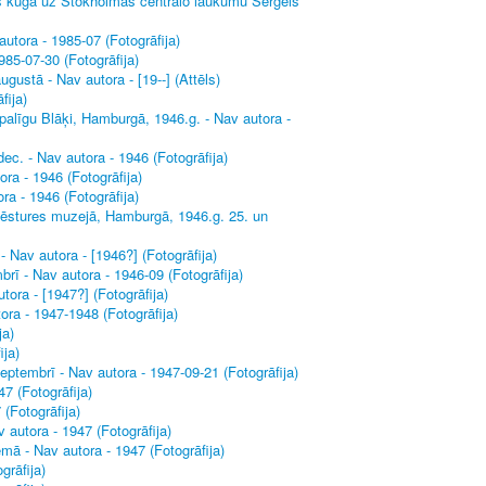
bas kuģa uz Stokholmas centrālo laukumu Sergels
autora - 1985-07 (Fotogrāfija)
85-07-30 (Fotogrāfija)
gustā - Nav autora - [19--] (Attēls)
fija)
palīgu Blāķi, Hamburgā, 1946.g. - Nav autora -
c. - Nav autora - 1946 (Fotogrāfija)
ra - 1946 (Fotogrāfija)
a - 1946 (Fotogrāfija)
 Vēstures muzejā, Hamburgā, 1946.g. 25. un
 Nav autora - [1946?] (Fotogrāfija)
ī - Nav autora - 1946-09 (Fotogrāfija)
ora - [1947?] (Fotogrāfija)
ora - 1947-1948 (Fotogrāfija)
ja)
ija)
septembrī - Nav autora - 1947-09-21 (Fotogrāfija)
7 (Fotogrāfija)
(Fotogrāfija)
autora - 1947 (Fotogrāfija)
ā - Nav autora - 1947 (Fotogrāfija)
grāfija)