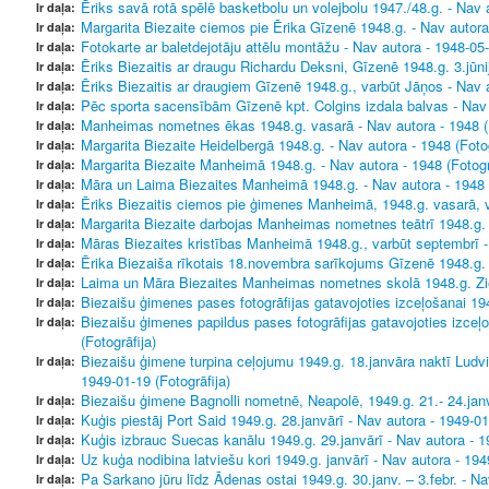
Ēriks savā rotā spēlē basketbolu un volejbolu 1947./48.g. - Nav a
Ir daļa:
Margarita Biezaite ciemos pie Ērika Gīzenē 1948.g. - Nav autora 
Ir daļa:
Fotokarte ar baletdejotāju attēlu montāžu - Nav autora - 1948-05-
Ir daļa:
Ēriks Biezaitis ar draugu Richardu Deksni, Gīzenē 1948.g. 3.jūnij
Ir daļa:
Ēriks Biezaitis ar draugiem Gīzenē 1948.g., varbūt Jāņos - Nav a
Ir daļa:
Pēc sporta sacensībām Gīzenē kpt. Colgins izdala balvas - Nav a
Ir daļa:
Manheimas nometnes ēkas 1948.g. vasarā - Nav autora - 1948 (F
Ir daļa:
Margarita Biezaite Heidelbergā 1948.g. - Nav autora - 1948 (Fotog
Ir daļa:
Margarita Biezaite Manheimā 1948.g. - Nav autora - 1948 (Fotogr
Ir daļa:
Māra un Laima Biezaites Manheimā 1948.g. - Nav autora - 1948 (
Ir daļa:
Ēriks Biezaitis ciemos pie ģimenes Manheimā, 1948.g. vasarā, va
Ir daļa:
Margarita Biezaite darbojas Manheimas nometnes teātrī 1948.g. -
Ir daļa:
Māras Biezaites kristības Manheimā 1948.g., varbūt septembrī - 
Ir daļa:
Ērika Biezaiša rīkotais 18.novembra sarīkojums Gīzenē 1948.g. -
Ir daļa:
Laima un Māra Biezaites Manheimas nometnes skolā 1948.g. Zie
Ir daļa:
Biezaišu ģimenes pases fotogrāfijas gatavojoties izceļošanai 1949
Ir daļa:
Biezaišu ģimenes papildus pases fotogrāfijas gatavojoties izceļo
Ir daļa:
(Fotogrāfija)
Biezaišu ģimene turpina ceļojumu 1949.g. 18.janvāra naktī Ludvi
Ir daļa:
1949-01-19 (Fotogrāfija)
Biezaišu ģimene Bagnolli nometnē, Neapolē, 1949.g. 21.- 24.janv.
Ir daļa:
Kuģis piestāj Port Said 1949.g. 28.janvārī - Nav autora - 1949-01
Ir daļa:
Kuģis izbrauc Suecas kanālu 1949.g. 29.janvārī - Nav autora - 19
Ir daļa:
Uz kuģa nodibina latviešu kori 1949.g. janvārī - Nav autora - 1949
Ir daļa:
Pa Sarkano jūru līdz Ādenas ostai 1949.g. 30.janv. – 3.febr. - Na
Ir daļa: