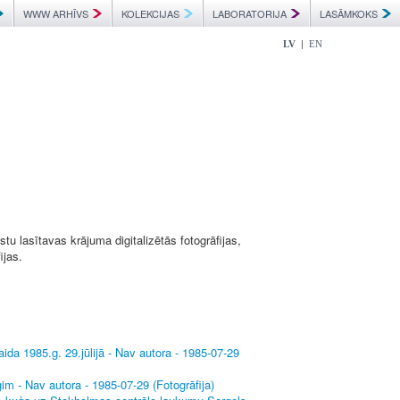
WWW ARHĪVS
KOLEKCIJAS
LABORATORIJA
LASĀMKOKS
|
LV
EN
u lasītavas krājuma digitalizētās fotogrāfijas,
ijas.
da 1985.g. 29.jūlijā - Nav autora - 1985-07-29
im - Nav autora - 1985-07-29 (Fotogrāfija)