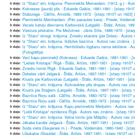
Iz "Staru" etn. krājuma. Piemineklis Meinardam. (1913. g.) - Aut
Ir daļa:
Kokneses (jaunā) pils - Eduards Gaiķis, 1881-1961 - [starp 1910?
Ir daļa:
Staburags - Cālītis, Arnolds, 1883-1972 - [starp 1910? un 1923] (
Ir daļa:
Piemineklis Meinhardam. (Pēc pasaules kara) - Priede, Voldemārs
Ir daļa:
Vecais katoļu dievnams Karbovskā (Latgalē) - Štāls, Artūrs, 1897
Ir daļa:
Viestura pilskalns. Pie Mežotnes - Jānis Sīlis, 1886-1970 - [star
Ir daļa:
Iz "Staru" etnogr. krājuma. Zviedru skansts (pie Doles) - Autors 
Ir daļa:
Iz "Staru" etn. krājuma. Ikšķiles baznīca - Autors nav zināms - [
Ir daļa:
Iz "Staru" etn. krājuma. Hernhūtiešu lūgšanu nama iekšiene - Au
Ir daļa:
(Fotogrāfija)
Veci kapu pieminekļi (Koknese) - Eduards Gaiķis, 1881-1961 - [s
Ir daļa:
"Lielais Kristaps" Rīgā - Štāls, Artūrs, 1897-1951 - [starp 1910? 
Ir daļa:
Zviedru tornis Rīgā - Eduards Gaiķis, 1881-1961 - [starp 1910? u
Ir daļa:
Dobeles vārti Jelgavā - Štāls, Artūrs, 1897-1951 - [starp 1910? u
Ir daļa:
Krusts pie Karbovskas (Latgalē) - Štāls, Artūrs, 1897-1951 - [sta
Ir daļa:
Iz "Staru" etn. krājuma. Aizkraukles pils drupas - Autors nav zin
Ir daļa:
Krusts pie Staģiem (Latgalē) - Štāls, Artūrs, 1897-1951 - [starp 
Ir daļa:
Baznīca Roņu salā - Cālītis, Arnolds, 1883-1972 - [starp 1910? u
Ir daļa:
Baznīca Roņu salā - Cālītis, Arnolds, 1883-1972 - [starp 1910? u
Ir daļa:
Iz "Staru" etn. krājuma. Kapu piemineklis Merķelim - Autors nav 
Ir daļa:
"Lielā Kristapa" rezidence Rīgā - Autors nav zināms - [starp 1910
Ir daļa:
Iz "Staru" etn. krājuma. Velna tornis (pie Mālpils) - Autors nav z
Ir daļa:
Jēkaba kanāls Jelgavā - Štāls, Artūrs, 1897-1951 - [starp 1910? 
Ir daļa:
Soda vieta (Gaujenes m.) - Priede, Voldemārs, 1880-1940 - [star
Ir daļa:
Lībukalns (Sigulda) - Štāls, Artūrs, 1897-1951 - [starp 1910? un 1
Ir daļa: