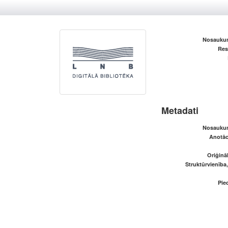
Nosaukum
Res
Metadati
Nosaukum
Anotāci
Oriģināl
Struktūrvienība
Pied