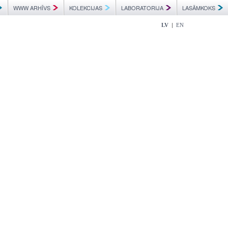
WWW ARHĪVS
KOLEKCIJAS
LABORATORIJA
LASĀMKOKS
|
LV
EN