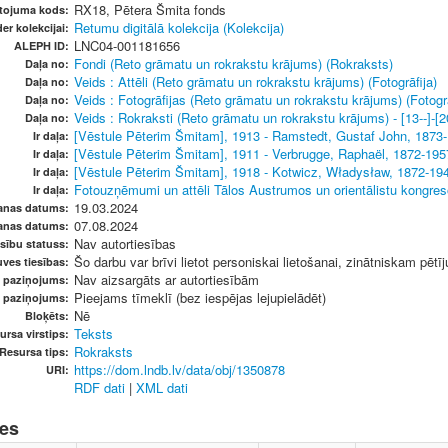
RX18, Pētera Šmita fonds
etojuma kods:
Retumu digitālā kolekcija (Kolekcija)
er kolekcijai:
LNC04-001181656
ALEPH ID:
Fondi (Reto grāmatu un rokrakstu krājums) (Rokraksts)
Daļa no:
Veids : Attēli (Reto grāmatu un rokrakstu krājums) (Fotogrāfija)
Daļa no:
Veids : Fotogrāfijas (Reto grāmatu un rokrakstu krājums) (Fotogrā
Daļa no:
Veids : Rokraksti (Reto grāmatu un rokrakstu krājums) - [13--]-[2
Daļa no:
[Vēstule Pēterim Šmitam], 1913 - Ramstedt, Gustaf John, 1873-
Ir daļa:
[Vēstule Pēterim Šmitam], 1911 - Verbrugge, Raphaël, 1872-195
Ir daļa:
[Vēstule Pēterim Šmitam], 1918 - Kotwicz, Władysław, 1872-194
Ir daļa:
Fotouzņēmumi un attēli Tālos Austrumos un orientālistu kongreso
Ir daļa:
19.03.2024
anas datums:
07.08.2024
anas datums:
Nav autortiesības
sību statuss:
Šo darbu var brīvi lietot personiskai lietošanai, zinātniskam pētī
ves tiesības:
Nav aizsargāts ar autortiesībām
u paziņojums:
Pieejams tīmeklī (bez iespējas lejupielādēt)
s paziņojums:
Nē
Bloķēts:
Teksts
ursa virstips:
Rokraksts
Resursa tips:
https://dom.lndb.lv/data/obj/1350878
URI:
RDF dati
|
XML dati
nes