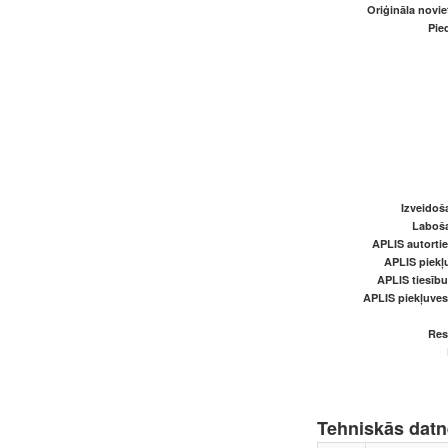
Oriģināla novi
Pied
Izveidoš
Laboš
APLIS autortie
APLIS piekļu
APLIS tiesīb
APLIS piekļuve
Res
Tehniskās dat