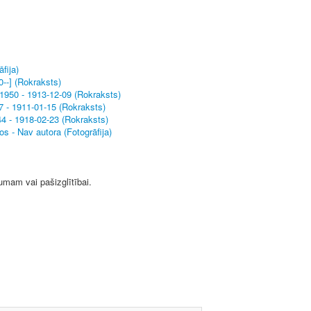
fija)
0--] (Rokraksts)
1950 - 1913-12-09 (Rokraksts)
7 - 1911-01-15 (Rokraksts)
4 - 1918-02-23 (Rokraksts)
s - Nav autora (Fotogrāfija)
jumam vai pašizglītībai.