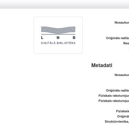
Nosaukum
Oriģināla radī
Res
Metadati
Nosaukum
Oriģināla radī
Fiziskais raksturoju
Fiziskais raksturoju
Fiziskai
Oriģināl
Struktūrvienība