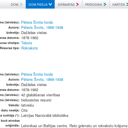
DOM
DOM PIEEJA
GRĀMATAS
PERIODIKA
KARTES
Pētera Šmita fonds
s (latviešu):
Pēteris Šmits, 1869-1938
Autors:
Dažādas vietas
Izdevējs:
1878-1962
šanas datums:
Teksts
ursa virstips:
Rokraksts
Resursa tips:
Pētera Šmita fonds
s (latviešu):
Pēteris Šmits, 1869-1938
Autors:
Dažādas vietas
Izdevējs:
1878-1962
šanas datums:
42 glabāšanas vienības
ms (latviešu):
tiešsaistes resursi
ms (latviešu):
latviešu
Valoda:
Cits
s datu nesējs:
Latvijas Nacionālā bibliotēka
a turētājs (*):
, kurā atrodas
Letonikas un Baltijas centrs. Reto grāmatu un rokrakstu krājums
oriģināls: