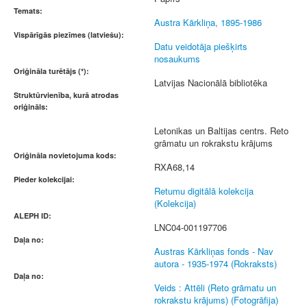
Temats:
Austra Kārkliņa, 1895-1986
Vispārīgās piezīmes (latviešu):
Datu veidotāja piešķirts
nosaukums
Oriģināla turētājs (*):
Latvijas Nacionālā bibliotēka
Struktūrvienība, kurā atrodas
oriģināls:
Letonikas un Baltijas centrs. Reto
grāmatu un rokrakstu krājums
Oriģināla novietojuma kods:
RXA68,14
Pieder kolekcijai:
Retumu digitālā kolekcija
(Kolekcija)
ALEPH ID:
LNC04-001197706
Daļa no:
Austras Kārkliņas fonds - Nav
autora - 1935-1974 (Rokraksts)
Daļa no:
Veids : Attēli (Reto grāmatu un
rokrakstu krājums) (Fotogrāfija)