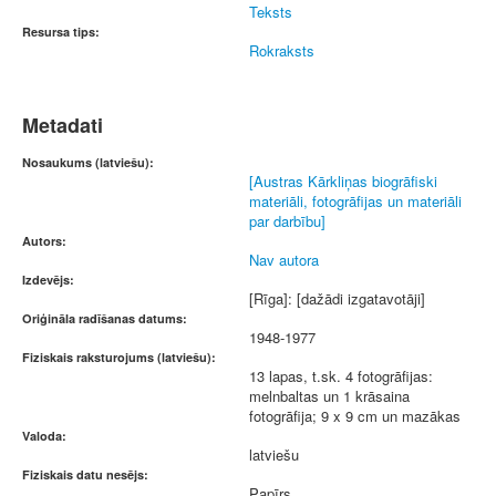
Teksts
Resursa tips:
Rokraksts
Metadati
Nosaukums (latviešu):
[Austras Kārkliņas biogrāfiski
materiāli, fotogrāfijas un materiāli
par darbību]
Autors:
Nav autora
Izdevējs:
[Rīga]: [dažādi izgatavotāji]
Oriģināla radīšanas datums:
1948-1977
Fiziskais raksturojums (latviešu):
13 lapas, t.sk. 4 fotogrāfijas:
melnbaltas un 1 krāsaina
fotogrāfija; 9 x 9 cm un mazākas
Valoda:
latviešu
Fiziskais datu nesējs:
Papīrs