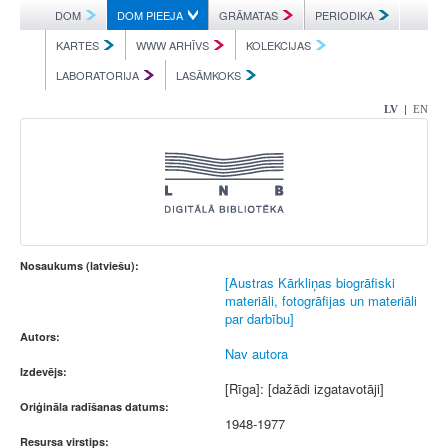
DOM
DOM PIEEJA
GRĀMATAS
PERIODIKA
KARTES
WWW ARHĪVS
KOLEKCIJAS
LABORATORIJA
LASĀMKOKS
|
LV
EN
Nosaukums (latviešu):
[Austras Kārkliņas biogrāfiski
materiāli, fotogrāfijas un materiāli
par darbību]
Autors:
Nav autora
Izdevējs:
[Rīga]: [dažādi izgatavotāji]
Oriģināla radīšanas datums:
1948-1977
Resursa virstips: