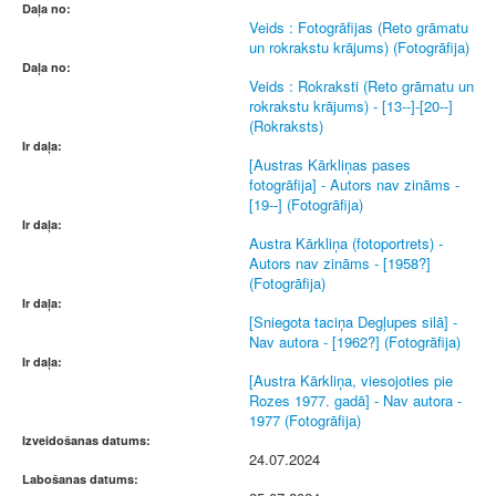
Daļa no:
Veids : Fotogrāfijas (Reto grāmatu
un rokrakstu krājums) (Fotogrāfija)
Daļa no:
Veids : Rokraksti (Reto grāmatu un
rokrakstu krājums) - [13--]-[20--]
(Rokraksts)
Ir daļa:
[Austras Kārkliņas pases
fotogrāfija] - Autors nav zināms -
[19--] (Fotogrāfija)
Ir daļa:
Austra Kārkliņa (fotoportrets) -
Autors nav zināms - [1958?]
(Fotogrāfija)
Ir daļa:
[Sniegota taciņa Degļupes silā] -
Nav autora - [1962?] (Fotogrāfija)
Ir daļa:
[Austra Kārkliņa, viesojoties pie
Rozes 1977. gadā] - Nav autora -
1977 (Fotogrāfija)
Izveidošanas datums:
24.07.2024
Labošanas datums: