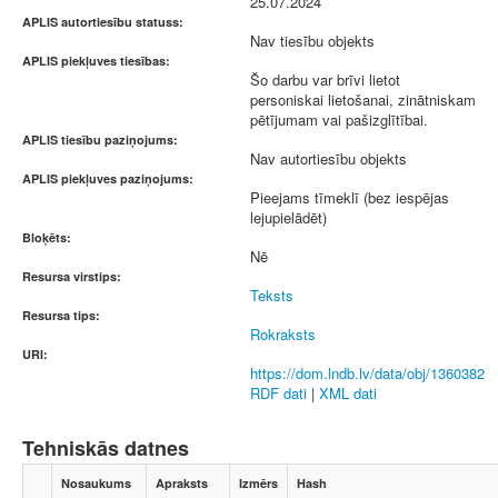
25.07.2024
APLIS autortiesību statuss:
Nav tiesību objekts
APLIS piekļuves tiesības:
Šo darbu var brīvi lietot
personiskai lietošanai, zinātniskam
pētījumam vai pašizglītībai.
APLIS tiesību paziņojums:
Nav autortiesību objekts
APLIS piekļuves paziņojums:
Pieejams tīmeklī (bez iespējas
lejupielādēt)
Bloķēts:
Nē
Resursa virstips:
Teksts
Resursa tips:
Rokraksts
URI:
https://dom.lndb.lv/data/obj/1360382
RDF dati
|
XML dati
Tehniskās datnes
Nosaukums
Apraksts
Izmērs
Hash