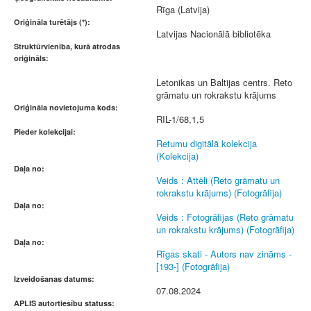
Rīga (Latvija)
Oriģināla turētājs (*):
Latvijas Nacionālā bibliotēka
Struktūrvienība, kurā atrodas
oriģināls:
Letonikas un Baltijas centrs. Reto
grāmatu un rokrakstu krājums
Oriģināla novietojuma kods:
RIL-1/68,1,5
Pieder kolekcijai:
Retumu digitālā kolekcija
(Kolekcija)
Daļa no:
Veids : Attēli (Reto grāmatu un
rokrakstu krājums) (Fotogrāfija)
Daļa no:
Veids : Fotogrāfijas (Reto grāmatu
un rokrakstu krājums) (Fotogrāfija)
Daļa no:
Rīgas skati - Autors nav zināms -
[193-] (Fotogrāfija)
Izveidošanas datums:
07.08.2024
APLIS autortiesību statuss: