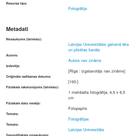
Resursa tips:
Fotogrāfija
Metadati
Nosaukums (latviešu):
Latvijas Universitātes galvenā ēka
un pilsētas kanāls
Autors:
Autors nav zināms
Izdevējs:
[Rīga : izgatavotājs nav zināms]
Oriģināla radīšanas datums:
[193-]
Fiziskais raksturojums (latviešu):
1 melnbalta fotogrāfija; 4,5 x 6,5
cm
Fiziskais datu nesējs:
Fotopapīrs
Temats:
Fotogrāfijas
Temats:
Latvijas Universitāte
Ģeogrāfiskais nosaukums: