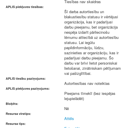
Tiesības nav skaidras
APLIS piekļuves tiesības:
Šī darba autortiesību un
blakustiesību statusu ir vērtējusi
organizācija, kas ir padarījusi
darbu pieejamu, bet organizācija
nespēja izdarīt pārliecinošu
lēmumu attiecībā uz autortiesību
statusu. Lai iegūtu
papildinformāciju, lūdzu,
sazinieties ar organizāciju, kas ir
padarījusi darbu pieejamu. Šo
darbu var brīvi lietot personiskai
lietošanai, zinātniskam pētījumam
vai pašizglītībai.
APLIS tiesību paziņojums:
Autortiesības nav noteiktas
APLIS piekļuves paziņojums:
Pieejams tīmeklī (bez iespējas
lejupielādēt)
Bloķēts:
Nē
Resursa virstips:
Attēls
Resursa tips: