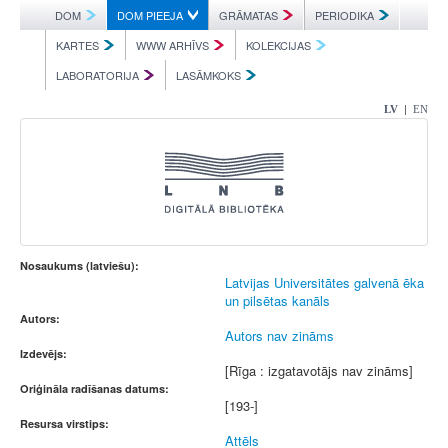
DOM
DOM PIEEJA
GRĀMATAS
PERIODIKA
KARTES
WWW ARHĪVS
KOLEKCIJAS
LABORATORIJA
LASĀMKOKS
|
LV
EN
Nosaukums (latviešu):
Latvijas Universitātes galvenā ēka
un pilsētas kanāls
Autors:
Autors nav zināms
Izdevējs:
[Rīga : izgatavotājs nav zināms]
Oriģināla radīšanas datums:
[193-]
Resursa virstips:
Attēls