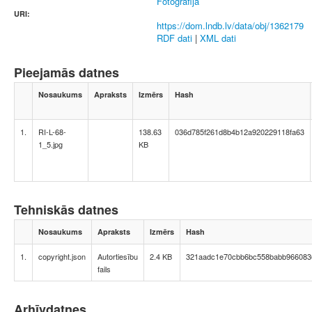
Fotogrāfija
URI:
https://dom.lndb.lv/data/obj/1362179
RDF dati
|
XML dati
Pieejamās datnes
Nosaukums
Apraksts
Izmērs
Hash
1.
RI-L-68-
138.63
036d785f261d8b4b12a920229118fa63
1_5.jpg
KB
Tehniskās datnes
Nosaukums
Apraksts
Izmērs
Hash
1.
copyright.json
Autortiesību
2.4 KB
321aadc1e70cbb6bc558babb966083
fails
Arhīvdatnes