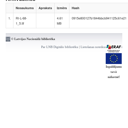
Nosaukums
Apraksts
Izmērs
Hash
1.
RI-L-68-
4.61
0915e800127b1844bbcb941125c61e21
1_5.tif
MB
© Latvijas Nacionālā bibliotēka
Par LNB Digitālo bibliotēku
|
Lietošanas noteikumi
|
Kontakti
Ieguldījums
tavā
nākotnē!