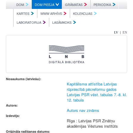
DOM
DOM PIEEJA
GRĀMATAS
PERIODIKA
KARTES
WWW ARHĪVS
KOLEKCIJAS
LABORATORIJA
LASĀMKOKS
|
LV
EN
Nosaukums (latviešu):
Kapitālisma attīstība Latvijas
rūpniecībā pēcreformu gados
Latvijas PSR vēst. tabulas 7.-8. kl.
12. tabula
Autors:
Autors nav zināms
Izdevējs:
Rīga : Latvijas PSR Zinātņu
akadēmijas Vēstures institūts
Oriģināla radīšanas datums: