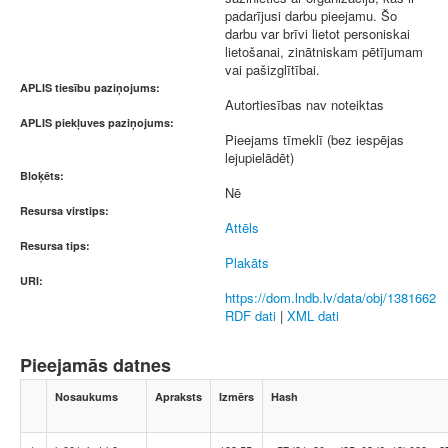
padarījusi darbu pieejamu. Šo
darbu var brīvi lietot personiskai
lietošanai, zinātniskam pētījumam
vai pašizglītībai.
APLIS tiesību paziņojums:
Autortiesības nav noteiktas
APLIS piekļuves paziņojums:
Pieejams tīmeklī (bez iespējas
lejupielādēt)
Bloķēts:
Nē
Resursa virstips:
Attēls
Resursa tips:
Plakāts
URI:
https://dom.lndb.lv/data/obj/1381662
RDF dati
|
XML dati
Pieejamās datnes
Nosaukums
Apraksts
Izmērs
Hash