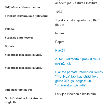
akadēmijas Vēstures institūts
Oriģināla radīšanas datums:
1972
Fiziskais raksturojums (latviešu):
1 plakāts : dobspiedums ; 89,5 x
58 cm
Valoda:
latviešu
Fiziskais datu nesējs:
Papīrs
Temats:
Plakāti
Vispārīgās piezīmes (latviešu):
Autori, līdzradītāji: [mākslinieks
nezināms].
Vispārīgās piezīmes (latviešu):
Plakāta pamatā fotoreprodukcijas
""Feniksa" fabrikas strādnieku
grupa XIX gs. beigās" un
"Strādnieka dzīvoklis".
Oriģināla turētājs (*):
Latvijas Nacionālā bibliotēka
Struktūrvienība, kurā atrodas
oriģināls: