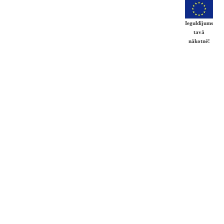
Ieguldījums
tavā
nākotnē!