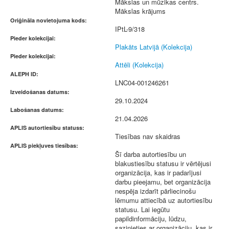
Mākslas un mūzikas centrs.
Mākslas krājums
Oriģināla novietojuma kods:
IPtL-9/318
Pieder kolekcijai:
Plakāts Latvijā (Kolekcija)
Pieder kolekcijai:
Attēli (Kolekcija)
ALEPH ID:
LNC04-001246261
Izveidošanas datums:
29.10.2024
Labošanas datums:
21.04.2026
APLIS autortiesību statuss:
Tiesības nav skaidras
APLIS piekļuves tiesības:
Šī darba autortiesību un
blakustiesību statusu ir vērtējusi
organizācija, kas ir padarījusi
darbu pieejamu, bet organizācija
nespēja izdarīt pārliecinošu
lēmumu attiecībā uz autortiesību
statusu. Lai iegūtu
papildinformāciju, lūdzu,
sazinieties ar organizāciju, kas ir