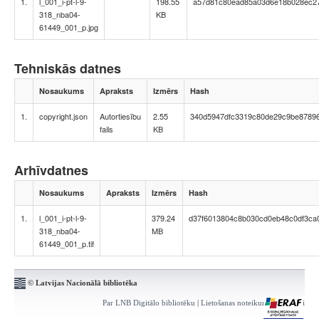
1.
l_001_i-pt-l-9-
198.55
a57d81c80ead85a03d6e18b028ec2
318_nba04-
KB
61449_001_p.jpg
Tehniskās datnes
Nosaukums
Apraksts
Izmērs
Hash
1.
copyright.json
Autortiesību
2.55
340d5947dfc3319c80de29c9be8789
fails
KB
Arhīvdatnes
Nosaukums
Apraksts
Izmērs
Hash
1.
l_001_i-pt-l-9-
379.24
d37f6013804c8b030cd0eb48c0df3ca
318_nba04-
MB
61449_001_p.tif
© Latvijas Nacionālā bibliotēka
Par LNB Digitālo bibliotēku
|
Lietošanas noteikumi
|
Kontakti