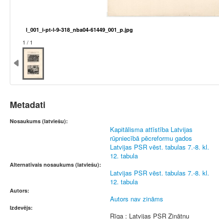
l_001_i-pt-l-9-318_nba04-61449_001_p.jpg
1 / 1
Metadati
Nosaukums (latviešu):
Kapitālisma attīstība Latvijas
rūpniecībā pēcreformu gados
Latvijas PSR vēst. tabulas 7.-8. kl.
12. tabula
Alternatīvais nosaukums (latviešu):
Latvijas PSR vēst. tabulas 7.-8. kl.
12. tabula
Autors:
Autors nav zināms
Izdevējs:
Rīga : Latvijas PSR Zinātņu