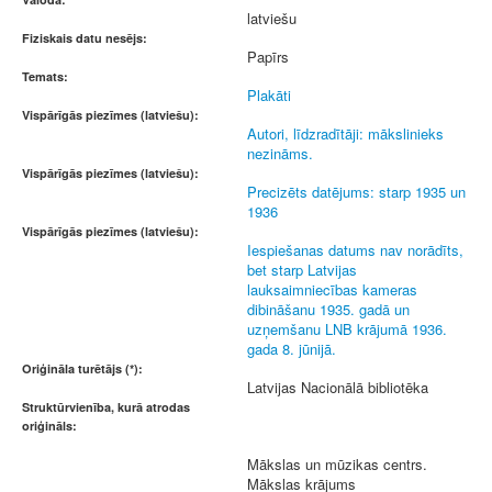
latviešu
Fiziskais datu nesējs:
Papīrs
Temats:
Plakāti
Vispārīgās piezīmes (latviešu):
Autori, līdzradītāji: mākslinieks
nezināms.
Vispārīgās piezīmes (latviešu):
Precizēts datējums: starp 1935 un
1936
Vispārīgās piezīmes (latviešu):
Iespiešanas datums nav norādīts,
bet starp Latvijas
lauksaimniecības kameras
dibināšanu 1935. gadā un
uzņemšanu LNB krājumā 1936.
gada 8. jūnijā.
Oriģināla turētājs (*):
Latvijas Nacionālā bibliotēka
Struktūrvienība, kurā atrodas
oriģināls:
Mākslas un mūzikas centrs.
Mākslas krājums