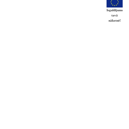
Ieguldījums
tavā
nākotnē!