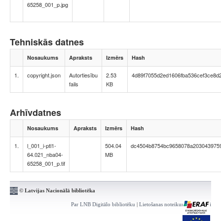
65258_001_p.jpg
Tehniskās datnes
Nosaukums
Apraksts
Izmērs
Hash
1.
copyright.json
Autortiesību
2.53
4d89f7055d2ed1606fba536cef3ce8d
fails
KB
Arhīvdatnes
Nosaukums
Apraksts
Izmērs
Hash
1.
l_001_i-ptl1-
504.04
dc4504b8754bc9658078a203043975
64.021_nba04-
MB
65258_001_p.tif
© Latvijas Nacionālā bibliotēka
Par LNB Digitālo bibliotēku
|
Lietošanas noteikumi
|
Kontakti