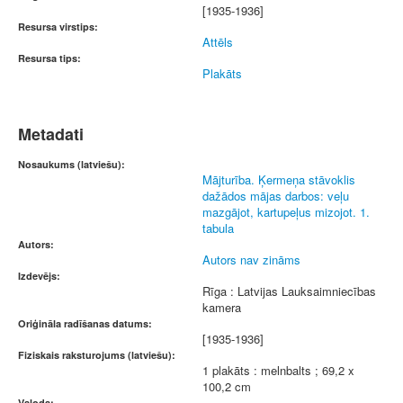
[1935-1936]
Resursa virstips:
Attēls
Resursa tips:
Plakāts
Metadati
Nosaukums (latviešu):
Mājturība. Ķermeņa stāvoklis
dažādos mājas darbos: veļu
mazgājot, kartupeļus mizojot. 1.
tabula
Autors:
Autors nav zināms
Izdevējs:
Rīga : Latvijas Lauksaimniecības
kamera
Oriģināla radīšanas datums:
[1935-1936]
Fiziskais raksturojums (latviešu):
1 plakāts : melnbalts ; 69,2 x
100,2 cm
Valoda: