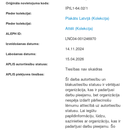
Oriģināla novietojuma kods:
IPtL1-64.02/1
Pieder kolekcijai:
Plakāts Latvijā (Kolekcija)
Pieder kolekcijai:
Attēli (Kolekcija)
ALEPH ID:
LNC04-001246970
Izveidošanas datums:
14.11.2024
Labošanas datums:
15.04.2026
APLIS autortiesību statuss:
Tiesības nav skaidras
APLIS piekļuves tiesības:
Šī darba autortiesību un
blakustiesību statusu ir vērtējusi
organizācija, kas ir padarījusi
darbu pieejamu, bet organizācija
nespēja izdarīt pārliecinošu
lēmumu attiecībā uz autortiesību
statusu. Lai iegūtu
papildinformāciju, lūdzu,
sazinieties ar organizāciju, kas ir
padarījusi darbu pieejamu. Šo