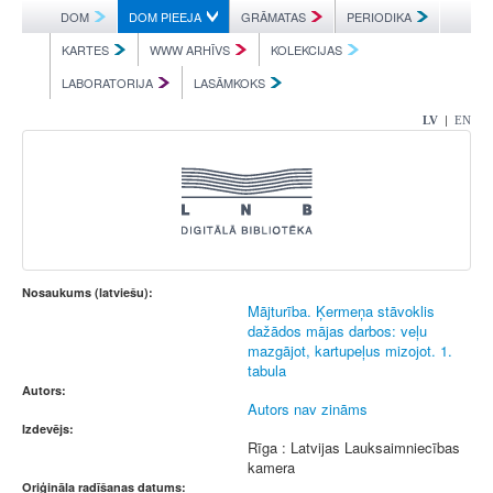
DOM
DOM PIEEJA
GRĀMATAS
PERIODIKA
KARTES
WWW ARHĪVS
KOLEKCIJAS
LABORATORIJA
LASĀMKOKS
|
LV
EN
Nosaukums (latviešu):
Mājturība. Ķermeņa stāvoklis
dažādos mājas darbos: veļu
mazgājot, kartupeļus mizojot. 1.
tabula
Autors:
Autors nav zināms
Izdevējs:
Rīga : Latvijas Lauksaimniecības
kamera
Oriģināla radīšanas datums: