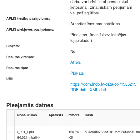
darbu var brīvi lietot personiskai
lietošanai, zinātniskam pētījumam
vai pašizglītībai.
APLIS tiesību paziņojums:
Autortiesības nav noteiktas
APLIS piekļuves paziņojums:
Pieejams tīmeklī (bez iespējas
lejupielādēt)
Bloķēts:
Nē
Resursa virstips:
Attēls
Resursa tips:
Plakāts
URI:
https://dom.lndb.lv/data/obj/1385215
RDF dati
|
XML dati
Pieejamās datnes
Nosaukums
Apraksts
Izmērs
Hash
1.
l_001_i-ptl1-
190.74
504d0df0733aa1d19ee926f3b5101f
64.021_nba04-
KB