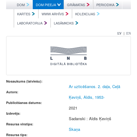
DOM
DOM PIEEJA
GRĀMATAS
PERIODIKA
KARTES
WWW ARHĪVS
KOLEKCIJAS
LABORATORIJA
LASĀMKOKS
|
LV
EN
Nosaukums (latviešu):
Ar uzticēšanos. 2. daļa, Ceļā
Autors:
Ķeviņš, Aldis, 1953-
Publicēšanas datums:
2021
Izdevējs:
Sadanski : Aldis Ķeviņš
Resursa virstips:
Skaņa
Resursa tips: