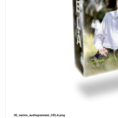
00_vacins_audiogramatai_CELA.png