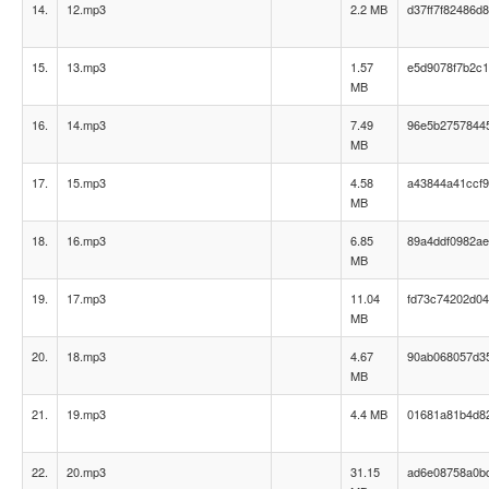
14.
12.mp3
2.2 MB
d37ff7f82486d
15.
13.mp3
1.57
e5d9078f7b2c1
MB
16.
14.mp3
7.49
96e5b2757844
MB
17.
15.mp3
4.58
a43844a41ccf9
MB
18.
16.mp3
6.85
89a4ddf0982ae
MB
19.
17.mp3
11.04
fd73c74202d04
MB
20.
18.mp3
4.67
90ab068057d3
MB
21.
19.mp3
4.4 MB
01681a81b4d82
22.
20.mp3
31.15
ad6e08758a0b