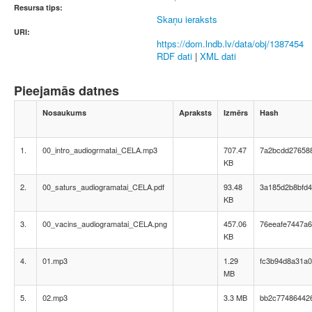
Resursa tips:
Skaņu ieraksts
URI:
https://dom.lndb.lv/data/obj/1387454
RDF dati
|
XML dati
Pieejamās datnes
Nosaukums
Apraksts
Izmērs
Hash
1.
00_intro_audiogrmatai_CELA.mp3
707.47
7a2bcdd276588
KB
2.
00_saturs_audiogramatai_CELA.pdf
93.48
3a185d2b8bfd4
KB
3.
00_vacins_audiogramatai_CELA.png
457.06
76eeafe7447a
KB
4.
01.mp3
1.29
fc3b94d8a31a
MB
5.
02.mp3
3.3 MB
bb2c77486442