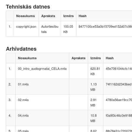
Tehniskās datnes
Nosaukums
Apraksts
Izmērs
Hash
1.
copyright.json
Autortiesību
100.05
8477100ce53a0b15709ed152d07c98
fails
KB
Arhīvdatnes
Nosaukums
Apraksts
Izmērs
Hash
1.
00_intro_audiogrmatai_CELA.m4a
620.81
45e7061044cfc14
KB
2.
01.m4a
1.13
74f1162d2343bed
MB
3.
02.m4a
2.91
4780a56ae19cc70
MB
4.
04.m4a
10.8
f0a9f3c46c0e918
MB
5.
05.m4a
8.62
8fb78431c720072