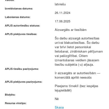
latviešu
Izveidošanas datums:
26.11.2024
Labošanas datums:
17.06.2025
APLIS autortiesību statuss:
Aizsargāts ar tiesībām
APLIS piekļuves tiesības:
Šo darbu aizsargā autortiesības
un/vai blakustiesības. Šo darbu
var brīvi lietot personiskai
lietošanai, zinātniskam pētījumam
vai pašizglītībai. Citiem
izmantošanas veidiem jāsaņem
tiesību subjekta (-u) atļauja.
APLIS tiesību paziņojums:
Ir aizsargāts ar autortiesībām —
komerciālā apritē neesošs
APLIS piekļuves paziņojums:
Pieejams tīmeklī (bez iespējas
lejupielādēt)
Bloķēts:
Nē
Resursa virstips:
Skaņa