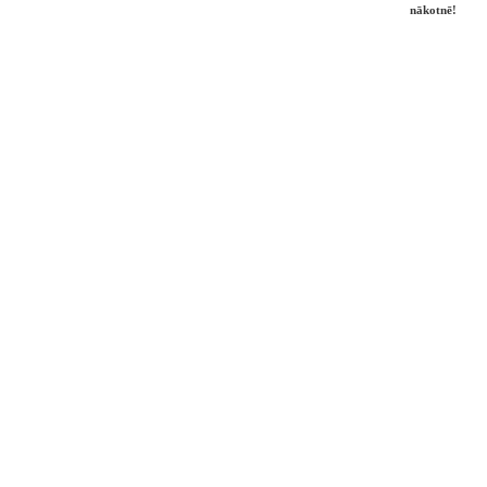
nākotnē!