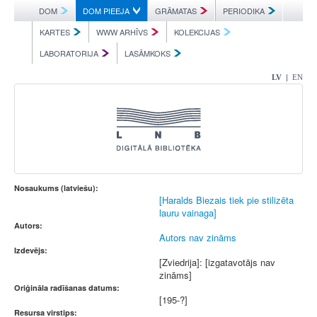
DOM
DOM PIEEJA
GRĀMATAS
PERIODIKA
KARTES
WWW ARHĪVS
KOLEKCIJAS
LABORATORIJA
LASĀMKOKS
|
LV
EN
Nosaukums (latviešu):
[Haralds Biezais tiek pie stilizēta
lauru vainaga]
Autors:
Autors nav zināms
Izdevējs:
[Zviedrija]: [izgatavotājs nav
zināms]
Oriģināla radīšanas datums:
[195-?]
Resursa virstips: