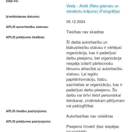
Daļa no:
Veids : Attēli (Reto grāmatu un
rokrakstu krājums) (Fotogrāfija)
Izveidošanas datums:
05.12.2024
APLIS autortiesību statuss:
Tiesības nav skaidras
APLIS piekļuves tiesības:
Šī darba autortiesību un
blakustiesību statusu ir vērtējusi
organizācija, kas ir padarījusi
darbu pieejamu, bet organizācija
nespēja izdarīt pārliecinošu
lēmumu attiecībā uz autortiesību
statusu. Lai iegūtu
papildinformāciju, lūdzu,
sazinieties ar organizāciju, kas ir
padarījusi darbu pieejamu. Šo
darbu var brīvi lietot personiskai
lietošanai, zinātniskam pētījumam
vai pašizglītībai.
APLIS tiesību paziņojums:
Autortiesības nav noteiktas
APLIS piekļuves paziņojums:
Pieejams tīmeklī (bez iespējas
lejupielādēt)