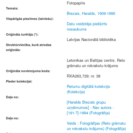
Fotopapīrs
Temats:
Biezais, Haralds, 1909-1995
Vispārīgās piezīmes (latviešu):
Datu veidotāja piešķirts
nosaukums
Oriģināla turētājs (*):
Latvijas Nacionālā bibliotēka
Struktūrvienība, kurā atrodas
oriģināls:
Letonikas un Baltijas centrs. Reto
grāmatu un rokrakstu krājums
Oriģināla novietojuma kods:
RXA263,729; nr. 38
Pieder kolekcijai:
Retumu digitālā kolekcija
(Kolekcija)
Daļa no:
[Haralds Biezais grupu
uzņēmumos] - Nav autora -
[191-?]-1994 (Fotogrāfija)
Daļa no:
Veids : Fotogrāfijas (Reto grāmatu
un rokrakstu krājums) (Fotogrāfija)