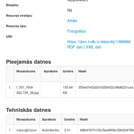
Bloķēts:
Nē
Resursa virstips:
Attēls
Resursa tips:
Fotogrāfija
URI:
https://dom.lndb.lv/data/obj/1389888
RDF dati
|
XML dati
Pieejamās datnes
Nosaukums
Apraksts
Izmērs
Hash
1.
f_001_RXA
155.84
350ed7ef2d2d1b356432c98d6231caa
263,729_38.jpg
KB
Tehniskās datnes
Nosaukums
Apraksts
Izmērs
Hash
1.
copyright.json
Autortiesību
2.41
fd9bd7870123c5ead906c33622df766