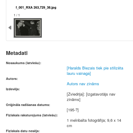
f_001_RXA 263,729_38.jpg
1 / 1
Metadati
Nosaukums (latviešu):
[Haralds Biezais tiek pie stilizēta
lauru vainaga]
Autors:
Autors nav zināms
Izdevējs:
[Zviedrija]: [izgatavotājs nav
zināms]
Oriģināla radīšanas datums:
[195-?]
Fiziskais raksturojums (latviešu):
1 melnbalta fotogrāfija; 9,6 x 14
cm
Fiziskais datu nesējs: