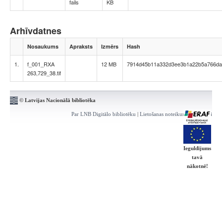
fails
KB
Arhīvdatnes
Nosaukums
Apraksts
Izmērs
Hash
1.
f_001_RXA
12 MB
7914d45b11a332d3ee3b1a22b5a766da
263,729_38.tif
© Latvijas Nacionālā bibliotēka
Par LNB Digitālo bibliotēku
|
Lietošanas noteikumi
|
Kontakti
Ieguldījums
tavā
nākotnē!