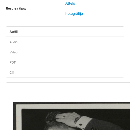
Attēls
Resursa tips:
Fotogrāfija
Attēli
Audio
Video
PDF
Citi