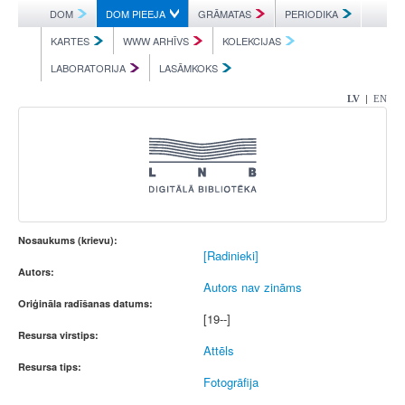
DOM
DOM PIEEJA
GRĀMATAS
PERIODIKA
KARTES
WWW ARHĪVS
KOLEKCIJAS
LABORATORIJA
LASĀMKOKS
|
LV
EN
Nosaukums (krievu):
[Radinieki]
Autors:
Autors nav zināms
Oriģināla radīšanas datums:
[19--]
Resursa virstips:
Attēls
Resursa tips:
Fotogrāfija