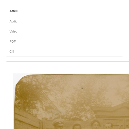
Attēli
Audio
Video
PDF
Citi