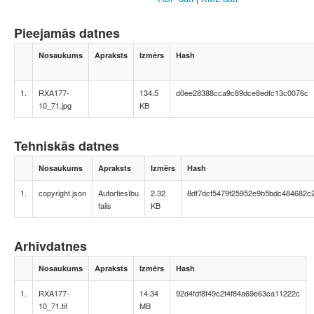
Pieejamās datnes
Nosaukums
Apraksts
Izmērs
Hash
1.
RXA177-
134.5
d0ee28388cca9c89dce8edfc13c0076c
10_71.jpg
KB
Tehniskās datnes
Nosaukums
Apraksts
Izmērs
Hash
1.
copyright.json
Autortiesību
2.32
8df7dcf5479f25952e9b5bdc484682c
fails
KB
Arhīvdatnes
Nosaukums
Apraksts
Izmērs
Hash
1.
RXA177-
14.34
92d4fdf8f49c2f4f84a69e63ca11222c
10_71.tif
MB