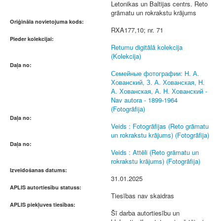
Letonikas un Baltijas centrs. Reto
grāmatu un rokrakstu krājums
Oriģināla novietojuma kods:
RXA177,10; nr. 71
Pieder kolekcijai:
Retumu digitālā kolekcija
(Kolekcija)
Daļa no:
Семейные фотографии: Н. А.
Хованский, З. А. Хованская, Н.
А. Хованская, А. Н. Хованский -
Nav autora - 1899-1964
(Fotogrāfija)
Daļa no:
Veids : Fotogrāfijas (Reto grāmatu
un rokrakstu krājums) (Fotogrāfija)
Daļa no:
Veids : Attēli (Reto grāmatu un
rokrakstu krājums) (Fotogrāfija)
Izveidošanas datums:
31.01.2025
APLIS autortiesību statuss:
Tiesības nav skaidras
APLIS piekļuves tiesības:
Šī darba autortiesību un