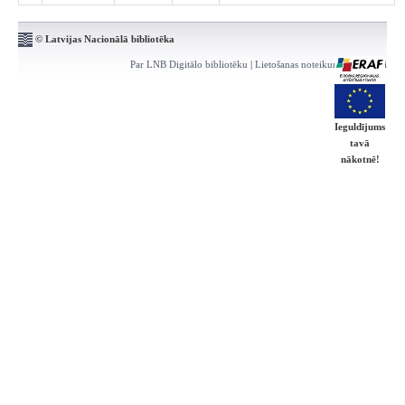
© Latvijas Nacionālā bibliotēka
Par LNB Digitālo bibliotēku
|
Lietošanas noteikumi
|
Kontakti
Ieguldījums
tavā
nākotnē!