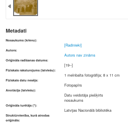
Metadati
Nosaukums (krievu):
[Radinieki]
Autors:
Autors nav zināms
Oriģināla radīšanas datums:
[19--]
Fiziskais raksturojums (latviešu):
1 melnbalta fotogrāfija; 8 x 11 cm
Fiziskais datu nesējs:
Fotopapīrs
Anotācija (latviešu):
Datu veidotāja piešķirts
nosaukums
Oriģināla turētājs (*):
Latvijas Nacionālā bibliotēka
Struktūrvienība, kurā atrodas
oriģināls: