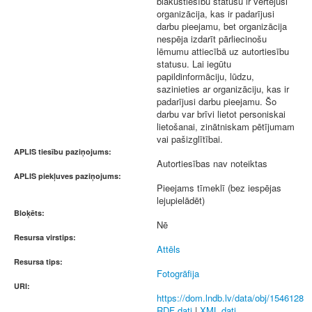
blakustiesību statusu ir vērtējusi
organizācija, kas ir padarījusi
darbu pieejamu, bet organizācija
nespēja izdarīt pārliecinošu
lēmumu attiecībā uz autortiesību
statusu. Lai iegūtu
papildinformāciju, lūdzu,
sazinieties ar organizāciju, kas ir
padarījusi darbu pieejamu. Šo
darbu var brīvi lietot personiskai
lietošanai, zinātniskam pētījumam
vai pašizglītībai.
APLIS tiesību paziņojums:
Autortiesības nav noteiktas
APLIS piekļuves paziņojums:
Pieejams tīmeklī (bez iespējas
lejupielādēt)
Bloķēts:
Nē
Resursa virstips:
Attēls
Resursa tips:
Fotogrāfija
URI:
https://dom.lndb.lv/data/obj/1546128
RDF dati
|
XML dati