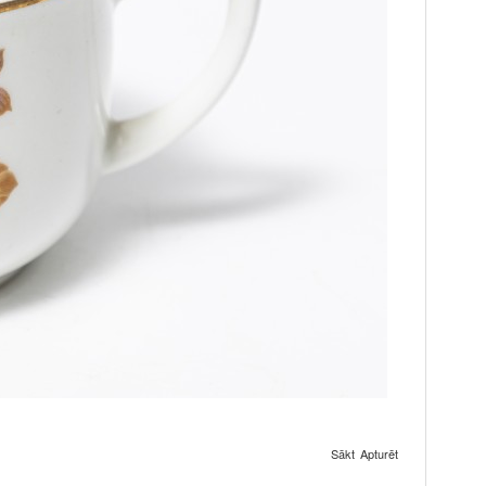
Sākt
Apturēt