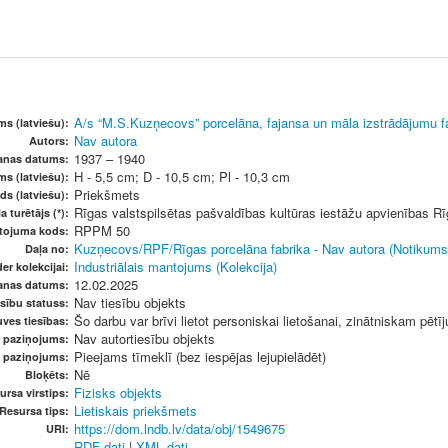
A/s “M.S.Kuzņecovs” porcelāna, fajansa un māla izstrādājumu f
s (latviešu):
Nav autora
Autors:
1937 – 1940
šanas datums:
H - 5,5 cm; D - 10,5 cm; Pl - 10,3 cm
ms (latviešu):
Priekšmets
ds (latviešu):
Rīgas valstspilsētas pašvaldības kultūras iestāžu apvienības 
a turētājs (*):
RPPM 50
etojuma kods:
Kuzņecovs/RPF/Rīgas porcelāna fabrika - Nav autora (Notikums
Daļa no:
Industriālais mantojums (Kolekcija)
er kolekcijai:
12.02.2025
anas datums:
Nav tiesību objekts
sību statuss:
Šo darbu var brīvi lietot personiskai lietošanai, zinātniskam pētī
ves tiesības:
Nav autortiesību objekts
u paziņojums:
Pieejams tīmeklī (bez iespējas lejupielādēt)
s paziņojums:
Nē
Bloķēts:
Fizisks objekts
ursa virstips:
Lietiskais priekšmets
Resursa tips:
https://dom.lndb.lv/data/obj/1549675
URI:
RDF dati
|
XML dati