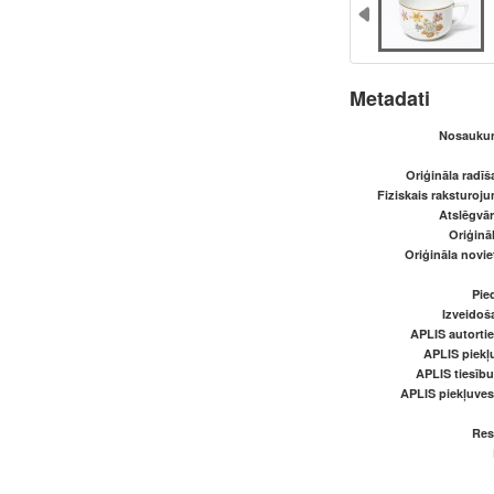
Metadati
Nosaukum
Oriģināla radī
Fiziskais raksturoju
Atslēgvār
Oriģināl
Oriģināla novi
Pied
Izveidoš
APLIS autortie
APLIS piekļu
APLIS tiesīb
APLIS piekļuve
Res