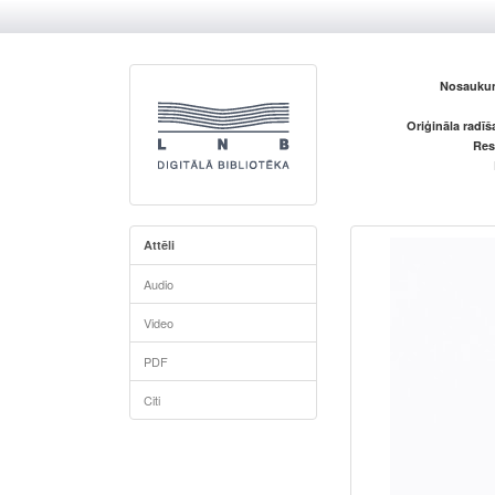
Nosaukum
Oriģināla radī
Res
Attēli
Audio
Video
PDF
Citi