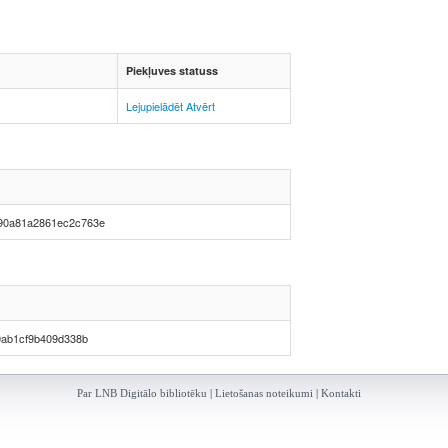
Piekļuves statuss
Lejupielādēt
Atvērt
c90a81a2861ec2c763e
0ab1cf9b409d338b
Par LNB Digitālo bibliotēku
|
Lietošanas noteikumi
|
Kontakti