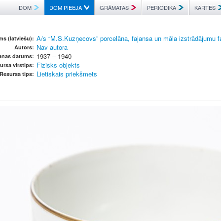
DOM
DOM PIEEJA
GRĀMATAS
PERIODIKA
KARTES
A/s “M.S.Kuzņecovs” porcelāna, fajansa un māla izstrādājumu f
s (latviešu):
Nav autora
Autors:
1937 – 1940
šanas datums:
Fizisks objekts
ursa virstips:
Lietiskais priekšmets
Resursa tips: