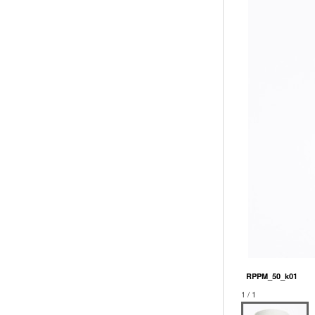
RPPM_50_k01
1 / 1