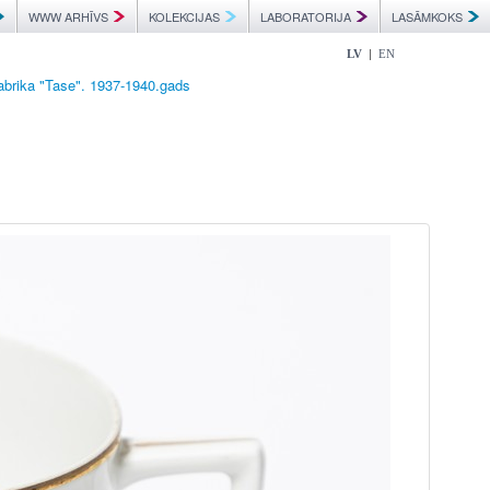
WWW ARHĪVS
KOLEKCIJAS
LABORATORIJA
LASĀMKOKS
|
LV
EN
abrika "Tase". 1937-1940.gads