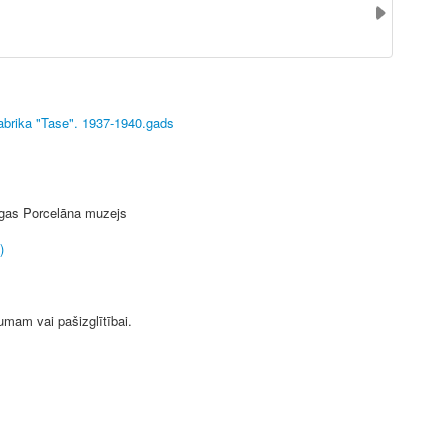
abrika "Tase". 1937-1940.gads
Rīgas Porcelāna muzejs
)
jumam vai pašizglītībai.