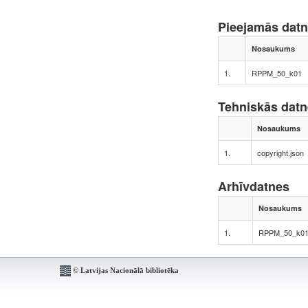
Pieejamās dat
Nosaukums
1.
RPPM_50_k01
Tehniskās dat
Nosaukums
1.
copyright.json
Arhīvdatnes
Nosaukums
1.
RPPM_50_k0
© Latvijas Nacionālā bibliotēka