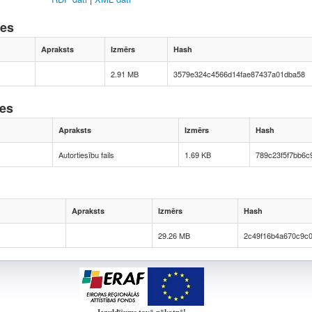
nes
Apraksts
Izmērs
Hash
2.91 MB
3579e324c4566d14fae87437a01dba58
nes
Apraksts
Izmērs
Hash
Autortiesību fails
1.69 KB
789c23f5f7bb6
Apraksts
Izmērs
Hash
1
29.26 MB
2c49f16b4a670c9c