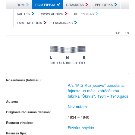
DOM
DOM PIEEJA
GRĀMATAS
PERIODIKA
KARTES
WWW ARHĪVS
KOLEKCIJAS
LABORATORIJA
LASĀMKOKS
|
LV
EN
Nosaukums (latviešu):
A/s “M.S.Kuzņecovs” porcelāna,
fajansa un māla izstrādājumu
fabrika "Šķīvis". 1934 – 1940.gads
Autors:
Nav autora
Oriģināla radīšanas datums:
1934 – 1940
Resursa virstips:
Fizisks objekts
Resursa tips: