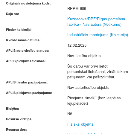
Oriģināla novietojuma kods:
RPPM 689
Daļa no:
Kuzņecovs/RPF/Rīgas porcelāna
fabrika - Nav autora (Notikums)
Pieder kolekcijai:
Industriālais mantojums (Kolekcija)
Izveidošanas datums:
12.02.2025
APLIS autortiesību statuss:
Nav tiesību objekts
APLIS piekļuves tiesības:
Šo darbu var brīvi lietot
personiskai lietošanai, zinātniskam
pētījumam vai pašizglītībai.
APLIS tiesību paziņojums:
Nav autortiesību objekts
APLIS piekļuves paziņojums:
Pieejams tīmeklī (bez iespējas
lejupielādēt)
Bloķēts:
Nē
Resursa virstips:
Fizisks objekts
Resursa tips: