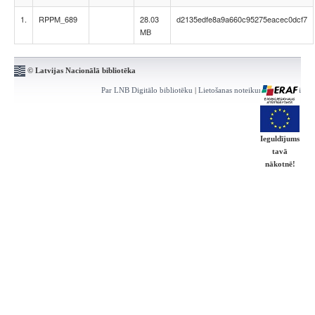
1.
RPPM_689
28.03
d2135edfe8a9a660c95275eacec0dcf7
MB
© Latvijas Nacionālā bibliotēka
Par LNB Digitālo bibliotēku
|
Lietošanas noteikumi
|
Kontakti
Ieguldījums
tavā
nākotnē!