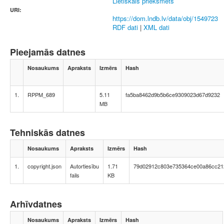
Lietiskais priekšmets
URI:
https://dom.lndb.lv/data/obj/1549723
RDF dati
|
XML dati
Pieejamās datnes
Nosaukums
Apraksts
Izmērs
Hash
1.
RPPM_689
5.11
fa5ba8462d9b5b6ce9309023d67d9232
MB
Tehniskās datnes
Nosaukums
Apraksts
Izmērs
Hash
1.
copyright.json
Autortiesību
1.71
79d02912c803e735364ce00a86cc21
fails
KB
Arhīvdatnes
Nosaukums
Apraksts
Izmērs
Hash