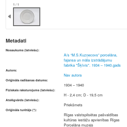
1 / 1
Metadati
Nosaukums (latviešu):
A/s “M.S.Kuzņecovs” porcelāna,
fajansa un māla izstrādājumu
fabrika "Šķīvis". 1934 – 1940.gads
Autors:
Nav autora
Oriģināla radīšanas datums:
1934 – 1940
Fiziskais raksturojums (latviešu):
H - 2,4 cm; D - 19,5 cm
Atslēgvārds (latviešu):
Priekšmets
Oriģināla turētājs (*):
Rīgas valstspilsētas pašvaldības
kultūras iestāžu apvienības Rīgas
Porcelāna muzejs