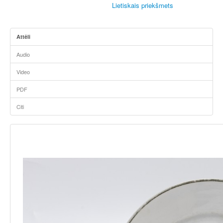
Lietiskais priekšmets
Attēli
Audio
Video
PDF
Citi